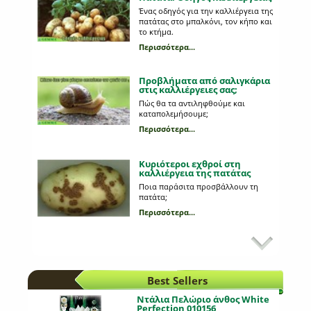
Ένας οδηγός για την καλλιέργεια της
πατάτας στο μπαλκόνι, τον κήπο και
το κτήμα.
Περισσότερα...
Προβλήματα από σαλιγκάρια
στις καλλιέργειες σας;
Πώς θα τα αντιληφθούμε και
καταπολεμήσουμε;
Περισσότερα...
Κυριότεροι εχθροί στη
καλλιέργεια της πατάτας
Ποια παράσιτα προσβάλλουν τη
πατάτα;
Περισσότερα...
Προβλάστηση πατατόσπορου
Ποια είναι τα πλεονεκτήματα της και
τι διαδικασία ακολουθούμε;
Περισσότερα...
Best Sellers
Ντάλια Πελώριο άνθος White
Perfection 010156