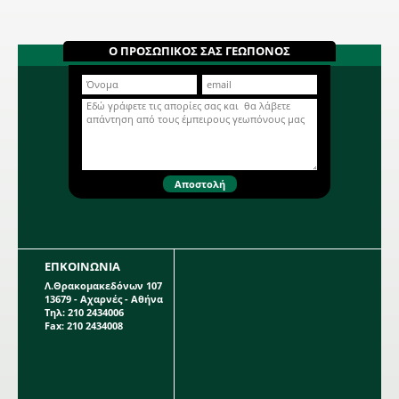
Γλοξίνια Kaiser Friedrich
802553
Δίχρωμη Γλοξίνια σε κόκκινο - λευκό
Ο ΠΡΟΣΩΠΙΚΟΣ ΣΑΣ ΓΕΩΠΟΝΟΣ
χρώμα. Βολβώδες φυτό ανοιξιάτικης
φύτευσης το ύψος του οποίου
μπορεί να φτάσει τα 0,25 μέτρα. Η
Περισσότερα...
κάθε συσκευασία περιέχει 1 βολβό.
ΕΠΚΟΙΝΩΝΙΑ
Λ.Θρακομακεδόνων 107
13679 - Αχαρνές - Αθήνα
Τηλ: 210 2434006
Fax: 210 2434008