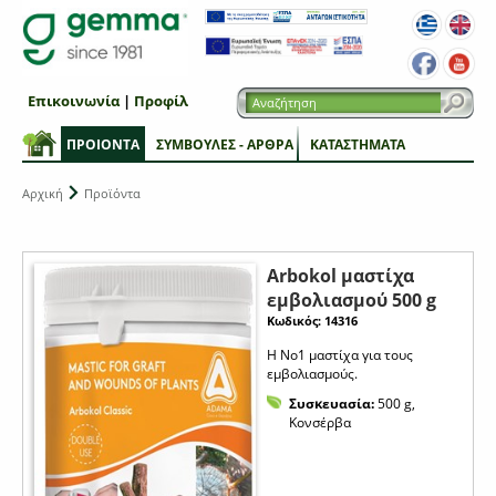
Επικοινωνία
|
Προφίλ
ΠΡΟΙΟΝΤΑ
ΣΥΜΒΟΥΛΕΣ - ΑΡΘΡΑ
ΚΑΤΑΣΤΗΜΑΤΑ
Αρχική
Προϊόντα
Arbokol μαστίχα
εμβολιασμού 500 g
Κωδικός: 14316
Η Νο1 μαστίχα για τους
εμβολιασμούς.
Συσκευασία:
500 g,
Κονσέρβα