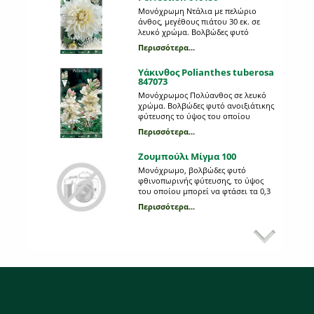
Μονόχρωμη Ντάλια με πελώριο
άνθος, μεγέθους πιάτου 30 εκ. σε
λευκό χρώμα. Βολβώδες φυτό
ανοιξιάτικης φύτευσης το ύψος του
Περισσότερα...
οποίου μπορεί να φτάσει τα 1 μέτρο.
Η κάθε συσκευασία περιέχει 1
Υάκινθος Polianthes tuberosa
βολβό.
847073
Μονόχρωμος Πολύανθος σε λευκό
χρώμα. Βολβώδες φυτό ανοιξιάτικης
φύτευσης το ύψος του οποίου
μπορεί να φτάσει τα 0,75 μέτρα. Η
Περισσότερα...
κάθε συσκευασία περιέχει 3
βολβούς.
Ζουμπούλι Μίγμα 100
Μονόχρωμο, βολβώδες φυτό
φθινοπωρινής φύτευσης, το ύψος
του οποίου μπορεί να φτάσει τα 0,3
m. Η κάθε συσκευασία περιέχει 3
Περισσότερα...
βολβούς, διαφορετικού χρώματος,
μεγέθους 18/19.
Αμαρυλλίδα κόκκινη
πρεπαρέ 692796
Βολβώδες φυτό φθινοπωρινής
φύτευσης, με μεγάλα εντυπωσιακά
άνθη σε κόκκινο χρώμα του γένους
Ηippeastrum. Θυμίζει κρίνο και
Περισσότερα...
βρίσκεται πάνω σε μακριά στελέχη,
μήκους 45- 50 εκατοστών. Όταν
Ντάλια Arabian night 605642