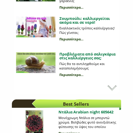
γαρδένια;
Περισσότερα...
Ζουμπούλι: καλλιεργείται
ακόμα και σε νερό!
Εναλλακτικός τρόπος καλλιέργειας!
Πώς γίνεται;
Περισσότερα...
Προβλήματα από σαλιγκάρια
στις καλλιέργειες σας;
Πώς θα τα αντιληφθούμε και
καταπολεμήσουμε;
Περισσότερα...
Κυριότεροι εχθροί στη
καλλιέργεια της πατάτας
Ποια παράσιτα προσβάλλουν τη
πατάτα;
Best Sellers
Περισσότερα...
Ντάλια Arabian night 605642
Μονόχρωμη Ντάλια σε μπορντώ
Draker εναντίον κουνουπιών
χρώμα. Βολβώδες φυτό ανοιξιάτικης
φύτευσης το ύψος του οποίου
Ανέκαθεν η πιο αποτελεσματική
μπορεί να φτάσει τo 1 μέτρo. Η κάθε
επιλογή έναντι των κουνουπιών