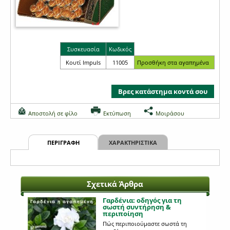
Συσκευασία
Κωδικός
Κουτί Impuls
11005
Βρες κατάστημα κοντά σου
Αποστολή σε φίλο
Εκτύπωση
Μοιράσου
ΠΕΡΙΓΡΑΦΗ
ΧΑΡΑΚΤΗΡΙΣΤΙΚΑ
Σχετικά Άρθρα
Γαρδένια: oδηγός για τη
σωστή συντήρηση &
περιποίηση
Πώς περιποιούμαστε σωστά τη