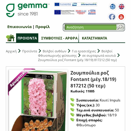
Επικοινωνία
|
Προφίλ
ΠΡΟΙΟΝΤΑ
ΣΥΜΒΟΥΛΕΣ - ΑΡΘΡΑ
ΚΑΤΑΣΤΗΜΑΤΑ
Αρχική
Προϊόντα
Βολβοί ανθέων
Για ερασιτέχνες
Βολβοί
Φθινοπωρινής φύτευσης
σε συρταρωτά κουτιά
Ζουμπούλια ροζ Fontant (μέγ.18/19) 817212 (50 τεμ)
Ζουμπούλια ροζ
Fontant (μέγ.18/19)
817212 (50 τεμ)
Κωδικός: 11005
Συσκευασία:
Κουτί Impuls
Ύψος (εκ.):
30
Τεμ.ανά συσκευασία:
50
Μέγεθος βολβού:
18/19
Εποχή σποράς:
Φθινόπωρο