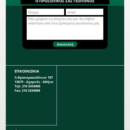
Ο ΠΡΟΣΩΠΙΚΟΣ ΣΑΣ ΓΕΩΠΟΝΟΣ
Βολβώδες φυτό ανοιξιάτικης
φύτευσης το ύψος του οποίου
μπορεί να φτάσει το 1 μέτρο. Η κάθε
Περισσότερα...
συσκευασία περιέχει 1 βολβό.
ΕΠΚΟΙΝΩΝΙΑ
Λ.Θρακομακεδόνων 107
13679 - Αχαρνές - Αθήνα
Τηλ: 210 2434006
Fax: 210 2434008