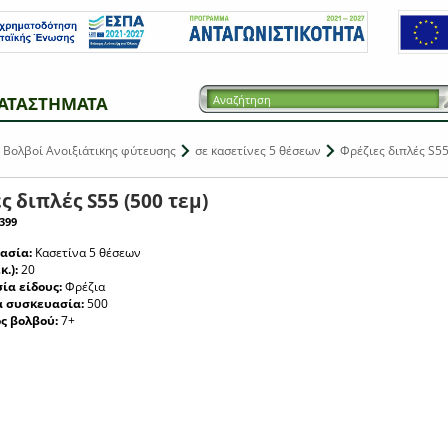
ΑΤΑΣΤΗΜΑΤΑ
Βολβοί Ανοιξιάτικης φύτευσης
σε κασετίνες 5 θέσεων
Φρέζιες διπλές S55
ς διπλές S55 (500 τεμ)
399
ασία:
Κασετίνα 5 θέσεων
κ.):
20
ία είδους:
Φρέζια
ά συσκευασία:
500
ς βολβού:
7+