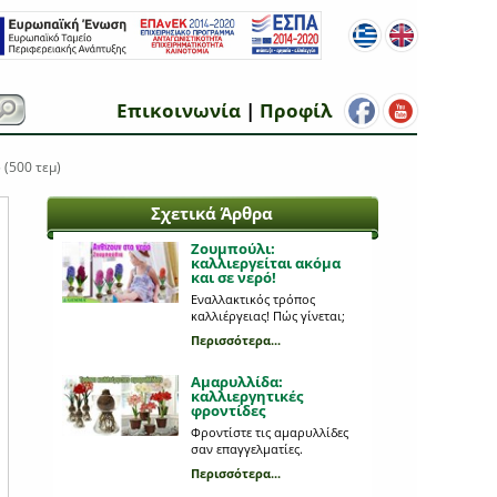
Επικοινωνία
|
Προφίλ
 (500 τεμ)
Σχετικά Άρθρα
Ζουμπούλι:
καλλιεργείται ακόμα
και σε νερό!
Εναλλακτικός τρόπος
καλλιέργειας! Πώς γίνεται;
Περισσότερα...
Αμαρυλλίδα:
καλλιεργητικές
φροντίδες
Φροντίστε τις αμαρυλλίδες
σαν επαγγελματίες.
Περισσότερα...