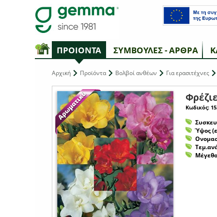
ΠΡΟΙΟΝΤΑ
ΣΥΜΒΟΥΛΕΣ - ΑΡΘΡΑ
Κ
Αρχική
Προϊόντα
Βολβοί ανθέων
Για ερασιτέχνες
Φρέζιε
Κωδικός: 15
Συσκευ
Ύψος (ε
Ονομασ
Τεμ.αν
Μέγεθο