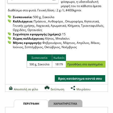
φόσφωρο, η υδατοδιαλυτή
μορφή του το κάθιστα άμεσα
διαθέσιμο στα φυτά. Γενική δόση : 2 g / L #400kgmix
Συσκευασία:
500 g, Σακούλα
Καλλιέργεια:
Πράσινα , Ανθοφόρα , Οπωροφόρα, Κηπευτικά,
Γενικής χρήσης, Λαχανικά, Αρωματικά, Κλήματα, Τριανταφυλλιές,
Ορχιδέες, Ορτανσίες
Συχνότητα εφαρμογής (ημέρες):
15
Χώρος καλλιέργειας:
Κήπος, Μπαλκόνι
Μήνας εφαρμογής:
Φεβρουάριος, Μάρτιος, Απρίλιος, Μάιος,
Ιούνιος, Σεπτέμβριος, Οκτώβριος, Νοέμβριος
Συσκευασία
Κωδικός
500 g, Σακούλα
18179
Βρες κατάστημα κοντά σου
Αποστολή σε φίλο
Εκτύπωση
Μοιράσου
ΠΕΡΙΓΡΑΦΗ
ΧΑΡΑΚΤΗΡΙΣΤΙΚΑ