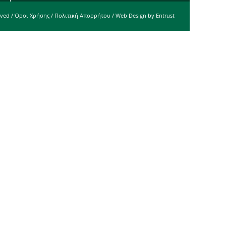
rved /
Όροι Χρήσης
/
Πολιτική Απορρήτου
/ Web Design by
Entrust