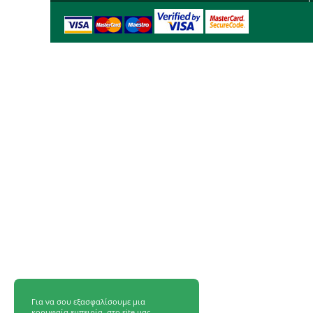
Για να σου εξασφαλίσουμε μια
κορυφαία εμπειρία, στο site μας