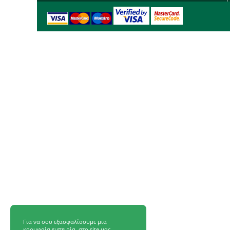
Για να σου εξασφαλίσουμε μια
κορυφαία εμπειρία, στο site μας