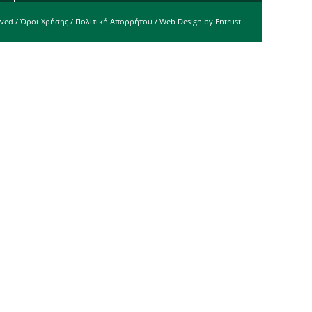
rved /
Όροι Χρήσης
/
Πολιτική Απορρήτου
/ Web Design by
Entrust