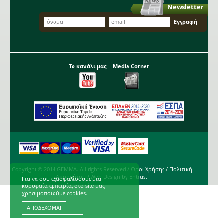
Newsletter
Το κανάλι μας
Media Corner
Copyright © 2014 GEMMA. All rights Reserved /
Όροι Χρήσης
/
Πολιτική
Απορρήτου
/ Web Design by
Entrust
Για να σου εξασφαλίσουμε μια
κορυφαία εμπειρία, στο site μας
χρησιμοποιούμε cookies.
ΑΠΟΔΕΧΟΜΑΙ