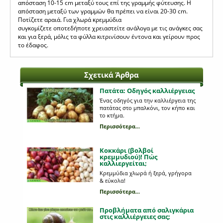
απόσταση 10-15 cm μεταξύ τους επί της γραμμής φύτευσης. Η
απόσταση μεταξύ των γραμμών θα πρέπει να είναι 20-30 cm.
Ποτίζετε αραιά. Για χλωρά κρεμμύδια
συγκομίζετε οποτεδήποτε χρειαστείτε ανάλογα με τις ανάγκες σας
και για ξερά, μόλις τα φύλλα κιτρινίσουν έντονα και γείρουν προς
το έδαφος.
Σχετικά Άρθρα
Πατάτα: Οδηγός καλλιέργειας
Ένας οδηγός για την καλλιέργεια της
πατάτας στο μπαλκόνι, τον κήπο και
το κτήμα.
Περισσότερα...
Κοκκάρι (βολβοί
κρεμμυδιού)! Πώς
καλλιεργείται;
Κρεμμύδια χλωρά ή ξερά, γρήγορα
& εύκολα!
Περισσότερα...
Προβλήματα από σαλιγκάρια
στις καλλιέργειες σας;