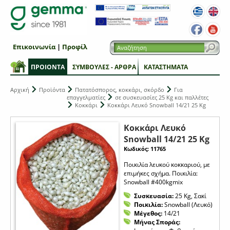
Επικοινωνία
|
Προφίλ
ΠΡΟΙΟΝΤΑ
ΣΥΜΒΟΥΛΕΣ - ΑΡΘΡΑ
ΚΑΤΑΣΤΗΜΑΤΑ
Αρχική
Προϊόντα
Πατατόσπορος, κοκκάρι, σκόρδο
Για
επαγγελματίες
σε συσκευασίες 25 Kg και παλλέτες
Κοκκάρι
Κοκκάρι Λευκό Snowball 14/21 25 Kg
Κοκκάρι Λευκό
Snowball 14/21 25 Kg
Κωδικός: 11765
Ποικιλία λευκού κοκκαριού, με
επιμήκες σχήμα. Ποικιλία:
Snowball #400kgmix
Συσκευασία:
25 Kg, Σακί
Ποικιλία:
Snowball (Λευκό)
Μέγεθος:
14/21
Μήνας Σποράς: