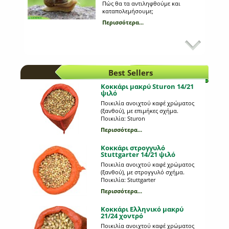
Πώς θα τα αντιληφθούμε και
καταπολεμήσουμε;
Περισσότερα...
Κυριότεροι εχθροί στη
καλλιέργεια της πατάτας
Ποια παράσιτα προσβάλλουν τη
πατάτα;
Best Sellers
Περισσότερα...
Κοκκάρι μακρύ Sturon 14/21
ψιλό
Προβλάστηση πατατόσπορου
Ποικιλία ανοιχτού καφέ χρώματος
(ξανθού), με επιμήκες σχήμα.
Ποια είναι τα πλεονεκτήματα της και
Ποικιλία: Sturon
τι διαδικασία ακολουθούμε;
Περισσότερα...
Περισσότερα...
Κοκκάρι στρογγυλό
Stuttgarter 14/21 ψιλό
Κλάδεμα των φυτών: τι
Ποικιλία ανοιχτού καφέ χρώματος
διαδικασία ακολουθούμε;
(ξανθού), με στρογγυλό σχήμα.
Ποικιλία: Stuttgarter
Ποια η σημασία του κλαδέματος;
Περισσότερα...
Περισσότερα...
Κοκκάρι Ελληνικό μακρύ
21/24 χοντρό
Μαύρισμα του καρπού σε
τομάτα και πιπεριά
Ποικιλία ανοιχτού καφέ χρώματος