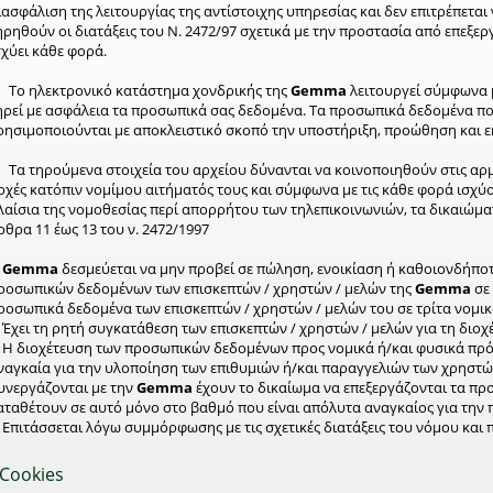
ιασφάλιση της λειτουργίας της αντίστοιχης υπηρεσίας και δεν επιτρέπετα
ηρηθούν οι διατάξεις του Ν. 2472/97 σχετικά με την προστασία από επε
σχύει κάθε φορά.
. Το ηλεκτρονικό κατάστημα χονδρικής της
Gemma
λειτουργεί σύμφωνα μ
ηρεί με ασφάλεια τα προσωπικά σας δεδομένα. Τα προσωπικά δεδομένα π
ρησιμοποιούνται με αποκλειστικό σκοπό την υποστήριξη, προώθηση και ε
. Τα τηρούμενα στοιχεία του αρχείου δύνανται να κοινοποιηθούν στις αρμό
ρχές κατόπιν νομίμου αιτήματός τους και σύμφωνα με τις κάθε φορά ισχύου
λαίσια της νομοθεσίας περί απορρήτου των τηλεπικοινωνιών, τα δικαιώμ
ρθρα 11 έως 13 του ν. 2472/1997
Η
Gemma
δεσμεύεται να μην προβεί σε πώληση, ενοικίαση ή καθοιονδήπο
ροσωπικών δεδομένων των επισκεπτών / χρηστών / μελών της
Gemma
σε 
ροσωπικά δεδομένα των επισκεπτών / χρηστών / μελών του σε τρίτα νομι
. Έχει τη ρητή συγκατάθεση των επισκεπτών / χρηστών / μελών για τη δι
. Η διοχέτευση των προσωπικών δεδομένων προς νομικά ή/και φυσικά πρ
ναγκαία για την υλοποίηση των επιθυμιών ή/και παραγγελιών των χρηστώ
υνεργάζονται με την
Gemma
έχουν το δικαίωμα να επεξεργάζονται τα πρ
αταθέτουν σε αυτό μόνο στο βαθμό που είναι απόλυτα αναγκαίος για την
. Επιτάσσεται λόγω συμμόρφωσης με τις σχετικές διατάξεις του νόμου και π
Cookies