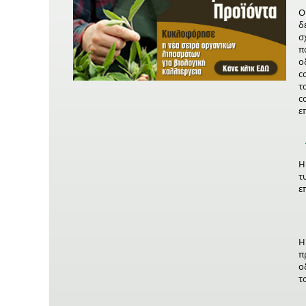
Ο
δ
σ
π
ο
c
τ
c
ε
τ
ε
π
ο
τ