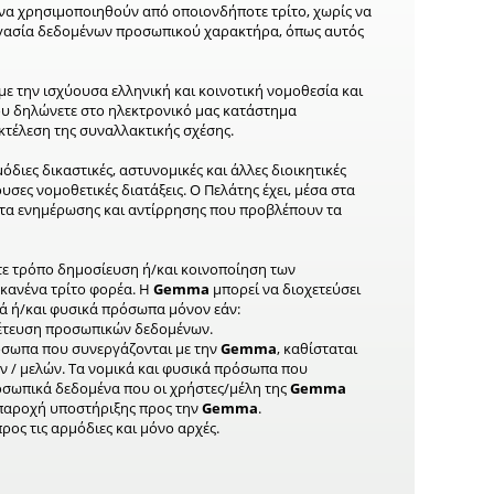
ι να χρησιμοποιηθούν από οποιονδήποτε τρίτο, χωρίς να
ξεργασία δεδομένων προσωπικού χαρακτήρα, όπως αυτός
ε την ισχύουσα ελληνική και κοινοτική νομοθεσία και
ου δηλώνετε στο ηλεκτρονικό μας κατάστημα
κτέλεση της συναλλακτικής σχέσης.
διες δικαστικές, αστυνομικές και άλλες διοικητικές
σες νομοθετικές διατάξεις. Ο Πελάτης έχει, μέσα στα
ατα ενημέρωσης και αντίρρησης που προβλέπουν τα
τε τρόπο δημοσίευση ή/και κοινοποίηση των
κανένα τρίτο φορέα. Η
Gemma
μπορεί να διοχετεύσει
κά ή/και φυσικά πρόσωπα μόνον εάν:
οχέτευση προσωπικών δεδομένων.
όσωπα που συνεργάζονται με την
Gemma
, καθίσταται
ν / μελών. Τα νομικά και φυσικά πρόσωπα που
οσωπικά δεδομένα που οι χρήστες/μέλη της
Gemma
 παροχή υποστήριξης προς την
Gemma
.
ρος τις αρμόδιες και μόνο αρχές.