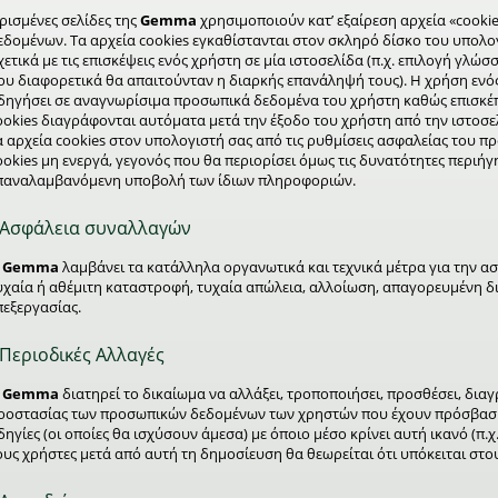
ρισμένες σελίδες της
Gemma
χρησιμοποιούν κατ’ εξαίρεση αρχεία «cooki
εδομένων. Τα αρχεία cookies εγκαθίστανται στον σκληρό δίσκο του υπολ
χετικά με τις επισκέψεις ενός χρήστη σε μία ιστοσελίδα (π.χ. επιλογή γλ
ου διαφορετικά θα απαιτούνταν η διαρκής επανάληψή τους). Η χρήση ενός
δηγήσει σε αναγνωρίσιμα προσωπικά δεδομένα του χρήστη καθώς επισκέπτ
ookies διαγράφονται αυτόματα μετά την έξοδο του χρήστη από την ιστοσελί
α αρχεία cookies στον υπολογιστή σας από τις ρυθμίσεις ασφαλείας του 
ookies μη ενεργά, γεγονός που θα περιορίσει όμως τις δυνατότητες περιήγη
παναλαμβανόμενη υποβολή των ίδιων πληροφοριών.
Ασφάλεια συναλλαγών
Η
Gemma
λαμβάνει τα κατάλληλα οργανωτικά και τεχνικά μέτρα για την α
υχαία ή αθέμιτη καταστροφή, τυχαία απώλεια, αλλοίωση, απαγορευμένη 
πεξεργασίας.
Περιοδικές Αλλαγές
Η
Gemma
διατηρεί το δικαίωμα να αλλάξει, τροποποιήσει, προσθέσει, δια
ροστασίας των προσωπικών δεδομένων των χρηστών που έχουν πρόσβαση
δηγίες (οι οποίες θα ισχύσουν άμεσα) με όποιο μέσο κρίνει αυτή ικανό (π.χ.
ους χρήστες μετά από αυτή τη δημοσίευση θα θεωρείται ότι υπόκειται στο