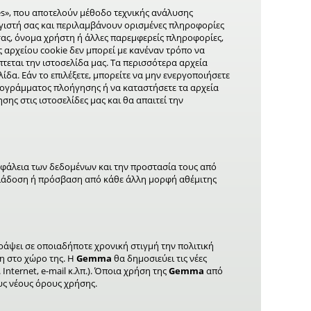
es», που αποτελούν μέθοδο τεχνικής ανάλυσης
ογιστή σας και περιλαμβάνουν ορισμένες πληροφορίες
ώσσας, όνομα χρήστη ή άλλες παρεμφερείς πληροφορίες,
 αρχείου cookie δεν μπορεί με κανέναν τρόπο να
εται την ιστοσελίδα μας. Τα περισσότερα αρχεία
δα. Εάν το επιλέξετε, μπορείτε να μην ενεργοποιήσετε
προγράμματος πλοήγησης ή να καταστήσετε τα αρχεία
σης στις ιστοσελίδες μας και θα απαιτεί την
σφάλεια των δεδομένων και την προστασία τους από
διάδοση ή πρόσβαση από κάθε άλλη μορφή αθέμιτης
γράψει σε οποιαδήποτε χρονική στιγμή την πολιτική
 στο χώρο της. Η
Gemma
θα δημοσιεύει τις νέες
 Internet, e-mail κ.λπ.). Όποια χρήση της
Gemma
από
υς νέους όρους χρήσης.