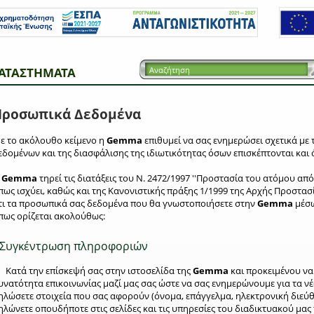
ΑΤΑΣΤΗΜΑΤΑ
Προσωπικά Δεδομένα
ε το ακόλουθο κείμενο η
Gemma
επιθυμεί να σας ενημερώσει σχετικά με 
εδομένων και της διασφάλισης της ιδιωτικότητας όσων επισκέπτονται και
Η
Gemma
τηρεί τις διατάξεις του Ν. 2472/1997 ''Προστασία του ατόμου α
πως ισχύει, καθώς και της Κανονιστικής πράξης 1/1999 της Αρχής Προστα
τι τα προσωπικά σας δεδομένα που θα γνωστοποιήσετε στην
Gemma
μέσω
πως ορίζεται ακολούθως:
Συγκέντρωση πληροφοριών
. Κατά την επίσκεψή σας στην ιστοσελίδα της
Gemma
και προκειμένου να 
υνατότητα επικοινωνίας μαζί μας σας ώστε να σας ενημερώνουμε για τα νέα
ηλώσετε στοιχεία που σας αφορούν (όνομα, επάγγελμα, ηλεκτρονική διεύθ
ηλώνετε οπουδήποτε στις σελίδες και τις υπηρεσίες του διαδικτυακού μας