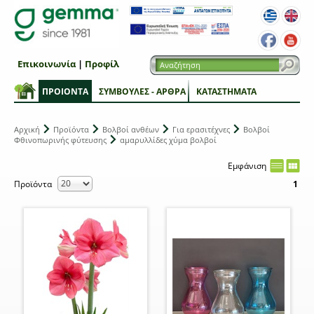
Επικοινωνία
|
Προφίλ
ΠΡΟΙΟΝΤΑ
ΣΥΜΒΟΥΛΕΣ - ΑΡΘΡΑ
ΚΑΤΑΣΤΗΜΑΤΑ
Αρχική
Προϊόντα
Βολβοί ανθέων
Για ερασιτέχνες
Βολβοί
Φθινοπωρινής φύτευσης
αμαρυλλίδες χύμα βολβοί
Εμφάνιση
Προϊόντα
1