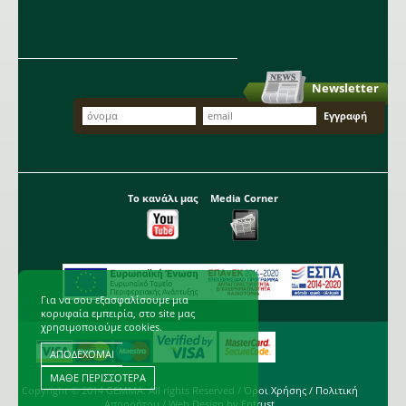
Newsletter
Το κανάλι μας
Media Corner
Για να σου εξασφαλίσουμε μια
κορυφαία εμπειρία, στο site μας
χρησιμοποιούμε cookies.
ΑΠΟΔΕΧΟΜΑΙ
ΜΑΘΕ ΠΕΡΙΣΣΟΤΕΡΑ
Copyright © 2014 GEMMA. All rights Reserved /
Όροι Χρήσης
/
Πολιτική
Απορρήτου
/ Web Design by
Entrust