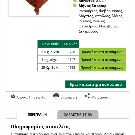
Μέγεθος:
21/24
Μήνας Σποράς:
Ιανουάριος, Φεβρουάριος,
Μάρτιος, Απρίλιος, Μάιος,
Ιούνιος, Ιούλιος,
Οκτώβριος, Νοέμβριος,
Δεκέμβριος
Συσκευασία
Κωδικός
500 g, Δίχτυ
11746
1 Kg, Δίχτυ
11747
25 Kg, Σακί
11768
Βρες κατάστημα κοντά σου
Αποστολή σε φίλο
Εκτύπωση
Μοιράσου
ΠΕΡΙΓΡΑΦΗ
ΧΑΡΑΚΤΗΡΙΣΤΙΚΑ
Πληροφορίες ποικιλίας
H ποικιλία αυτή δημιουργεί ένα πολύ ποιοτικό στρογγυλό συμπαγή