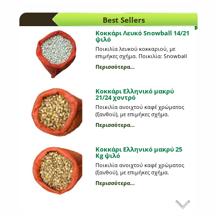
Ποια παράσιτα προσβάλλουν τη
πατάτα;
Best Sellers
Περισσότερα...
Κοκκάρι Λευκό Snowball 14/21
ψιλό
Προβλάστηση πατατόσπορου
Ποικιλία λευκού κοκκαριού, με
επιμήκες σχήμα. Ποικιλία: Snowball
Ποια είναι τα πλεονεκτήματα της και
τι διαδικασία ακολουθούμε;
Περισσότερα...
Περισσότερα...
Κοκκάρι Ελληνικό μακρύ
21/24 χοντρό
Κλάδεμα των φυτών: τι
Ποικιλία ανοιχτού καφέ χρώματος
διαδικασία ακολουθούμε;
(ξανθού), με επιμήκες σχήμα.
Ποια η σημασία του κλαδέματος;
Περισσότερα...
Περισσότερα...
Κοκκάρι Ελληνικό μακρύ 25
Kg ψιλό
Κατηγορίες λιπασμάτων
Ποικιλία ανοιχτού καφέ χρώματος
Πως χωρίζουμε τα λιπάσματα;
(ξανθού), με επιμήκες σχήμα.
Περισσότερα...
Περισσότερα...
Κοκκάρι μακρύ Sturon 21/24
χοντρό
Τι θα φυτέψω στη βεράντα
Ποικιλία ανοιχτού καφέ χρώματος