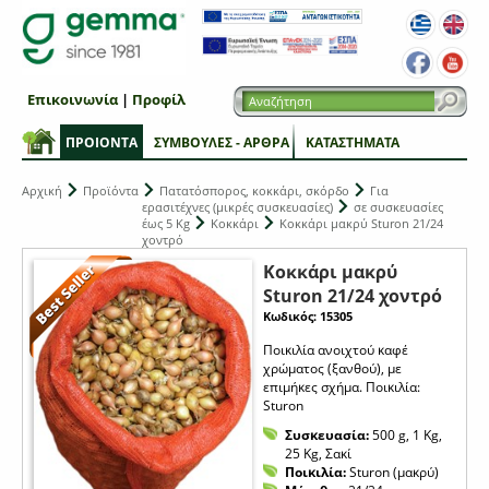
Επικοινωνία
|
Προφίλ
ΠΡΟΙΟΝΤΑ
ΣΥΜΒΟΥΛΕΣ - ΑΡΘΡΑ
ΚΑΤΑΣΤΗΜΑΤΑ
Αρχική
Προϊόντα
Πατατόσπορος, κοκκάρι, σκόρδο
Για
ερασιτέχνες (μικρές συσκευασίες)
σε συσκευασίες
έως 5 Kg
Κοκκάρι
Κοκκάρι μακρύ Sturon 21/24
χοντρό
Κοκκάρι μακρύ
Sturon 21/24 χοντρό
Κωδικός: 15305
Ποικιλία ανοιχτού καφέ
χρώματος (ξανθού), με
επιμήκες σχήμα. Ποικιλία:
Sturon
Συσκευασία:
500 g, 1 Kg,
25 Kg, Σακί
Ποικιλία:
Sturon (μακρύ)