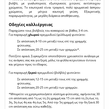
βολβό, με γυαλιστερούς εξωτερικούς χιτώνες αντίστοιχου
χρώματος. Το εσωτερικό είναι τραγανό, πολύ αρωματικό άσπρου
χρώματος, με μέτρια καυτερή γεύση. Εξαιρετικής
παραγωγικότητας, με μεγάλη διάρκεια αποθήκευσης.
Οδηγίες καλλιέργειας
Παραχώστε τους βολβούς του κοκκαριού σε βάθος 3-4 cm.
Για παραγωγή
χλωρού
κρεμμυδιού (φύλλωμα) φυτεύετε:
Σε απόσταση 8-10 cm μεταξύ τους επί της γραμμής
φύτευσης.
Σε απόσταση 20-25 cm μεταξύ των γραμμών*.
Ποτίζετε αραιά. Συγκομίζετε οποτεδήποτε χρειαστείτε ανάλογα με
τις ανάγκες σας και για ξερά, μόλις τα φύλλα κιτρινίσουν έντονα
και γείρουν προς το έδαφος.
Για παραγωγή
ξερού
κρεμμυδιού (βολβός) φυτεύετε:
Σε απόσταση 12-15 cm μεταξύ τους επί της γραμμής
φύτευσης.
Σε απόσταση 20-25 cm μεταξύ των γραμμών.
*Μπορείτε να χρησιμοποιήσετε σύστημα φύτευσης, αφήνοντας 30
cm απόσταση από 1η ως τη 2η γραμμή και 15 cm από τη 2η έως τη
3η, 3η έως 4η και 4η έως 5η. Από την 5η γραμμή ως την 6η ξανά 30
cm απόσταση και ούτω καθεξής.