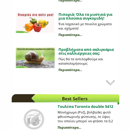
Περισσότερα...
Πιπεριά: Όλα τα μυστικά για
μια πλούσια συγκομιδή!
Ένα λαχανικό με ποικίλα χρώματα
και σχήματα!
Περισσότερα...
Προβλήματα από σαλιγκάρια
στις καλλιέργειες σας;
Πώς θα τα αντιληφθούμε και
καταπολεμήσουμε;
Περισσότερα...
Κυριότεροι εχθροί στη
καλλιέργεια της πατάτας
Ποια παράσιτα προσβάλλουν τη
πατάτα;
Best Sellers
Περισσότερα...
Τουλίπα Toronto double 5412
Μονόχρωμο (Ροζ), βολβώδες φυτό
Προβλάστηση πατατόσπορου
φθινοπωρινής φύτευσης, το ύψος
του οποίου μπορεί να φτάσει τα 0,2
Ποια είναι τα πλεονεκτήματα της και
m. Η κάθε συσκευασία περιέχει 5
τι διαδικασία ακολουθούμε;
Περισσότερα...
βολβούς μεγέθους 12+.