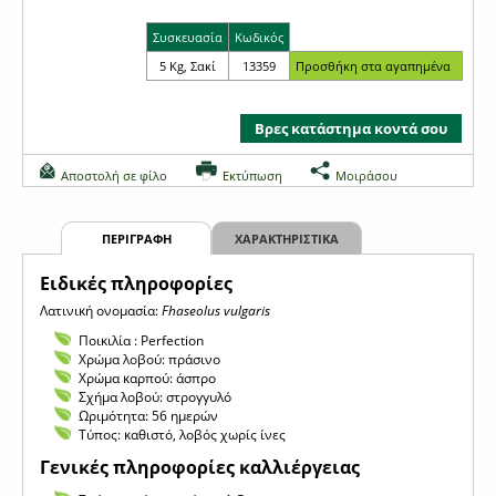
Συσκευασία
Κωδικός
5 Kg, Σακί
13359
Βρες κατάστημα κοντά σου
Αποστολή σε φίλο
Εκτύπωση
Μοιράσου
ΠΕΡΙΓΡΑΦΗ
ΧΑΡΑΚΤΗΡΙΣΤΙΚΑ
Eιδικές πληροφορίες
Λατινική ονομασία:
Fhaseolus vulgaris
Ποικιλία : Perfection
Χρώμα λοβού: πράσινο
Χρώμα καρπού: άσπρο
Σχήμα λοβού: στρογγυλό
Ωριμότητα: 56 ημερών
Τύπος: καθιστό, λοβός χωρίς ίνες
Γενικές πληροφορίες καλλιέργειας