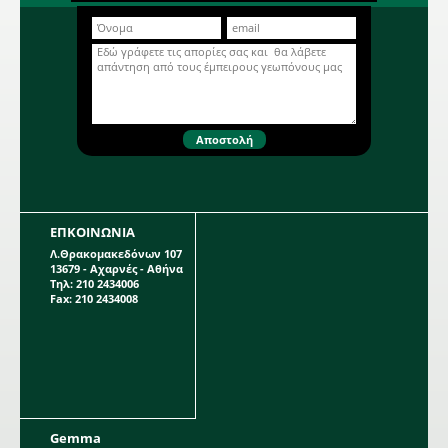
φύτευσης το ύψος του οποίου
μπορεί να φτάσει τα 0,75 μέτρα. Η
Περισσότερα...
κάθε συσκευασία περιέχει 3
βολβούς.
ΕΠΚΟΙΝΩΝΙΑ
Λ.Θρακομακεδόνων 107
13679 - Αχαρνές - Αθήνα
Τηλ: 210 2434006
Fax: 210 2434008
Gemma