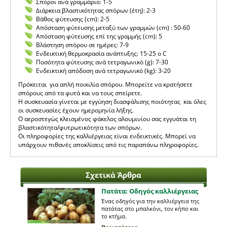
Σπόροι ανά γραμμάριο: 1-5
Διάρκεια βλαστικότητας σπόρων (έτη): 2-3
Βάθος φύτευσης (cm): 2-5
Απόσταση φύτευσης μεταξύ των γραμμών (cm) : 50-60
Απόσταση φύτευσης επί της γραμμής (cm): 5
Βλάστηση σπόρου σε ημέρες: 7-9
Ενδεικτική θερμοκρασία ανάπτυξης: 15-25 o C
Ποσότητα φύτευσης ανά τετραγωνικό (g): 7-30
Ενδεικτική απόδοση ανά τετραγωνικό (kg): 3-20
Πρόκειται για απλή ποικιλία σπόρου. Μπορείτε να κρατήσετε
σπόρους από τα φυτά και να τους σπείρετε.
Η συσκευασία γίνεται με εγγύηση διασφάλισης ποιότητας και όλες
οι συσκευασίες έχουν ημερομηνία λήξης.
Ο αεροστεγώς κλεισμένος φάκελος αλουμινίου σας εγγυάται τη
βλαστικότητα/φυτρωτικότητα των σπόρων.
Οι πληροφορίες της καλλιέργειας είναι ενδεικτικές. Μπορεί να
υπάρχουν πιθανές αποκλίσεις από τις παραπάνω πληροφορίες.
Σχετικά Άρθρα
Πατάτα: Οδηγός καλλιέργειας
Ένας οδηγός για την καλλιέργεια της
πατάτας στο μπαλκόνι, τον κήπο και
το κτήμα.