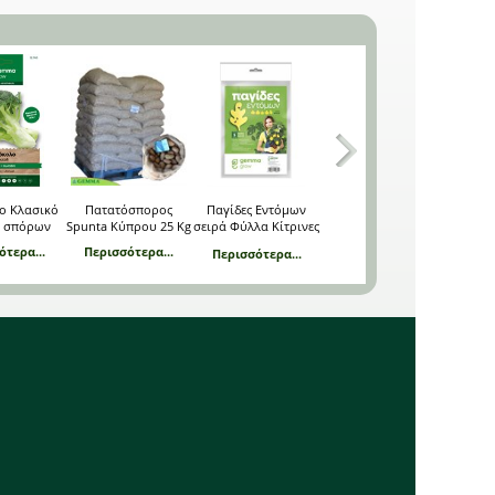
ο Κλασικό
Πατατόσπορος
Παγίδες Εντόμων
Υδροπότ – Αυτόματο
CY10
ς σπόρων
Spunta Κύπρου 25 Kg
σειρά Φύλλα Κίτρινες
σύστημα ποτίσματος
(5 τεμ)
ότερα...
Περισσότερα...
Περισσότερα...
Περ
Περισσότερα...