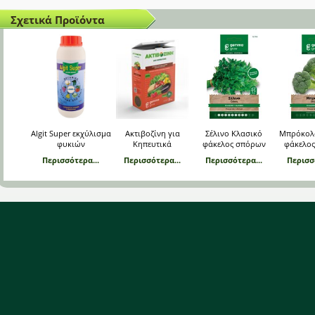
Σχετικά Προϊόντα
Algit Super εκχύλισμα
Ακτιβοζίνη για
Σέλινο Κλασικό
Μπρόκολ
φυκιών
Κηπευτικά
φάκελος σπόρων
φάκελο
Περισσότερα...
Περισσότερα...
Περισσότερα...
Περισσ