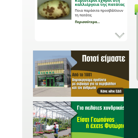
Κυριότεροι εχθροί στη
καλλιέργεια της πατάτας
Ποια παράσιτα προσβάλλουν
τη πατάτα;
Περισσότερα...
Εχθροί και ασθένειες της
πιπεριάς
Πώς αναγνωρίζουμε
αλλοιώσεις στους καρπούς
της πιπεριάς;
Περισσότερα...
Προβλάστηση
πατατόσπορου
Ποια είναι τα πλεονεκτήματα
της και τι διαδικασία
ακολουθούμε;
Περισσότερα...
Καλλιέργεια μανιταριών
Pleurotus στο σπίτι;
Όλα τα μυστικά της
καλλιέργειας.
Περισσότερα...