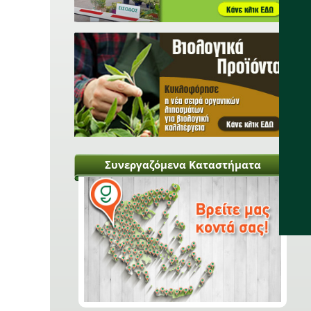
Κοπριά ή λίπασμα;
"Εγώ λίπασμα δεν βάζω, μόνο
κοπριά" Ένας μύθος
καταρρίπτεται.
Περισσότερα...
Γλωσσάρι εννοιών &
όρων των σπόρων
Έννοιες που συναντούμε κατά
την αγορά σπόρων.
Περισσότερα...
Συνεργαζόμενα Καταστήματα
Πατάτα: Οδηγός
καλλιέργειας
Ένας οδηγός για την
καλλιέργεια της πατάτας στο
μπαλκόνι, τον κήπο και το
κτήμα.
Περισσότερα...
Εχθροί της καλλιέργειας
της τομάτας
Πώς θα αναγνωρίσουμε τυχόν
αλλοιώσεις στιςτομάτες μας;