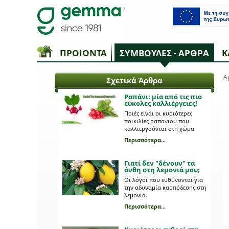
ΠΡΟΙΟΝΤΑ
ΣΥΜΒΟΥΛΕΣ - ΑΡΘΡΑ
Κ
Α
Σχετικά Άρθρα
Ραπάνι: μία από τις πιο
εύκολες καλλιέργειες!
Ποιές είναι οι κυριότερες
ποικιλίες ραπανιού που
καλλιεργούνται στη χώρα
μας; Tι καλλιεργητικές
Περισσότερα...
περιποιήσεις χρειάζονται;
Γιατί δεν "δένουν" τα
άνθη στη λεμονιά μου;
Οι λόγοι που ευθύνονται για
την αδυναμία καρπόδεσης στη
λεμονιά.
Περισσότερα...