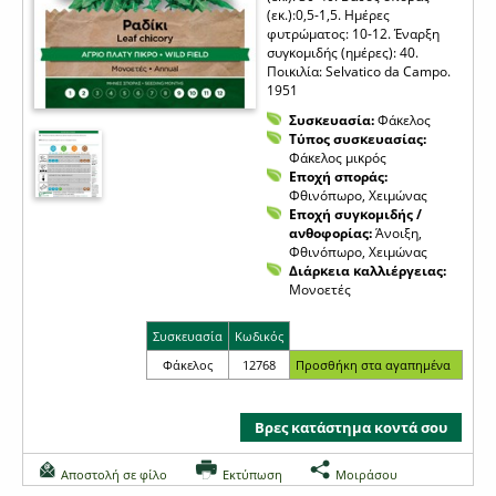
(εκ.):0,5-1,5. Ημέρες
φυτρώματος: 10-12. Έναρξη
συγκομιδής (ημέρες): 40.
Ποικιλία: Selvatico da Campo.
1951
Συσκευασία:
Φάκελος
Τύπος συσκευασίας:
Φάκελος μικρός
Εποχή σποράς:
Φθινόπωρο, Χειμώνας
Εποχή συγκομιδής /
ανθοφορίας:
Άνοιξη,
Φθινόπωρο, Χειμώνας
Διάρκεια καλλιέργειας:
Μονοετές
Συσκευασία
Κωδικός
Φάκελος
12768
Βρες κατάστημα κοντά σου
Αποστολή σε φίλο
Εκτύπωση
Μοιράσου