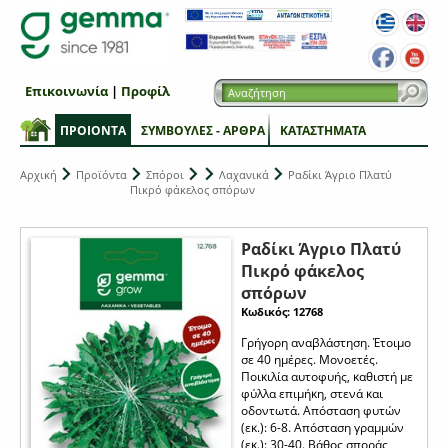
Επικοινωνία
|
Προφίλ
ΠΡΟΙΟΝΤΑ
ΣΥΜΒΟΥΛΕΣ - ΑΡΘΡΑ
ΚΑΤΑΣΤΗΜΑΤΑ
Αρχική
Προϊόντα
Σπόροι
Λαχανικά
Ραδίκι Άγριο Πλατύ
Πικρό φάκελος σπόρων
Ραδίκι Άγριο Πλατύ
Πικρό φάκελος
σπόρων
Κωδικός: 12768
Γρήγορη αναβλάστηση. Έτοιμο
σε 40 ημέρες. Μονοετές.
Ποικιλία αυτοφυής, καθιστή με
φύλλα επιμήκη, στενά και
οδοντωτά. Απόσταση φυτών
(εκ.): 6-8. Απόσταση γραμμών
(εκ.): 30-40. Βάθος σποράς