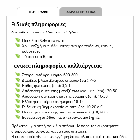
ΠΕΡΙΓΡΑΦΗ
ΧΑΡΑΚΤΗΡΙΣΤΙΚΑ
Eιδικές πληροφορίες
Λατινική ονομασία:
Chichorium intybus
Ποικιλία : Selvatica (wild)
Χρώμα/Σχήμα φυλλώματος: σκούρο πράσινο, έρπων,
ευθυτενές
Τύπος: υπαίθριος
Γενικές πληροφορίες καλλιέργειας
Σπόροι ανά γραμμάριο: 600-800
Διάρκεια βλαστικότητας σπόρων (έτη): 4-6
Βάθος φύτευσης (cm): 0,5-1,5
Απόσταση φύτευσης μεταξύ των γραμμών (cm) : 30-50
Απόσταση φύτευσης επί της γραμμής (cm): 10-30
Βλάστηση σπόρου σε ημέρες: 10-12
Ενδεικτική θερμοκρασία ανάπτυξης: 10-20 o C
Ποσότητα φύτευσης ανά τετραγωνικό (g): 0,3-0,5
Ενδεικτική απόδοση ανά τετραγωνικό (kg): 2
Πρόκειται για απλή ποικιλία σπόρου. Μπορείτε να κρατήσετε
σπόρους από τα φυτά και να τους σπείρετε.
Η συσκευασία γίνεται με εγγύηση διασφάλισης ποιότητας και όλες