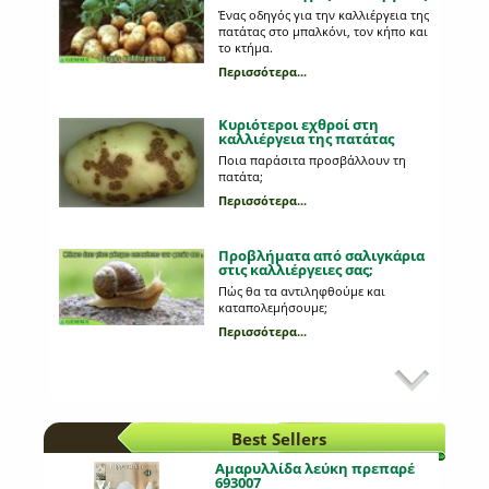
Ένας οδηγός για την καλλιέργεια της
πατάτας στο μπαλκόνι, τον κήπο και
το κτήμα.
Περισσότερα...
Κυριότεροι εχθροί στη
καλλιέργεια της πατάτας
Ποια παράσιτα προσβάλλουν τη
πατάτα;
Περισσότερα...
Προβλήματα από σαλιγκάρια
στις καλλιέργειες σας;
Πώς θα τα αντιληφθούμε και
καταπολεμήσουμε;
Περισσότερα...
Προβλάστηση πατατόσπορου
Ποια είναι τα πλεονεκτήματα της και
τι διαδικασία ακολουθούμε;
Περισσότερα...
Best Sellers
Αμαρυλλίδα λεύκη πρεπαρέ
693007