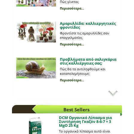
Πώς γίνεται;
Περισσότερα...
Αμαρυλλίδα: καλλιεργητικές
φροντίδες
Φροντίστε τις αμαρυλλίδες σαν
επαγγελματίες.
Περισσότερα...
Προβλήματα από σαλιγκάρια
στις καλλιέργειες σας;
Πώς θα τα αντιληφθούμε και
καταπολεμήσουμε;
Περισσότερα...
Κυριότεροι εχθροί στη
καλλιέργεια της πατάτας
Ποια παράσιτα προσβάλλουν τη
πατάτα;
Best Sellers
Περισσότερα...
DCM Οργανικό Λίπασμα για
Συντήρηση Γκαζόν 8-6-7 + 3
MgO 25 Kg
Mε ποιον τρόπο φυτεύουμε
τους εποχιακούς βολβούς;
Το οργανικό λίπασμα αυτό είναι