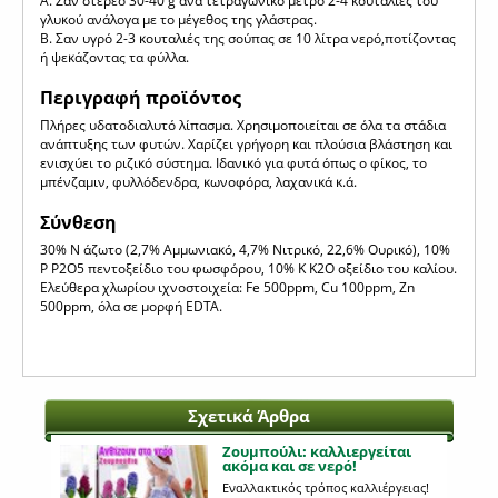
Α. Σαν στερεό 30-40 g ανά τετραγωνικό μέτρο 2-4 κουταλιές του
γλυκού ανάλογα με το μέγεθος της γλάστρας.
Β. Σαν υγρό 2-3 κουταλιές της σούπας σε 10 λίτρα νερό,ποτίζοντας
ή ψεκάζοντας τα φύλλα.
Περιγραφή προϊόντος
Πλήρες υδατοδιαλυτό λίπασμα. Χρησιμοποιείται σε όλα τα στάδια
ανάπτυξης των φυτών. Χαρίζει γρήγορη και πλούσια βλάστηση και
ενισχύει το ριζικό σύστημα. Ιδανικό για φυτά όπως ο φίκος, το
μπένζαμιν, φυλλόδενδρα, κωνοφόρα, λαχανικά κ.ά.
Σύνθεση
30% Ν άζωτο (2,7% Αμμωνιακό, 4,7% Νιτρικό, 22,6% Ουρικό), 10%
P P2O5 πεντοξείδιο του φωσφόρου, 10% K K2O οξείδιο του καλίου.
Ελεύθερα χλωρίου ιχνοστοιχεία: Fe 500ppm, Cu 100ppm, Zn
500ppm, όλα σε μορφή EDTA.
Σχετικά Άρθρα
Ζουμπούλι: καλλιεργείται
ακόμα και σε νερό!
Εναλλακτικός τρόπος καλλιέργειας!