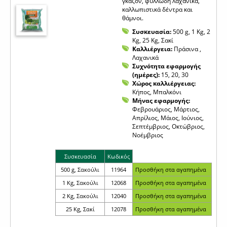
γκαζόν, φυλλώδη λαχανικά,
καλλωπιστικά δέντρα και
θάμνοι.
Συσκευασία:
500 g, 1 Kg, 2
Kg, 25 Kg, Σακί
Καλλιέργεια:
Πράσινα ,
Λαχανικά
Συχνότητα εφαρμογής
(ημέρες):
15, 20, 30
Χώρος καλλιέργειας:
Κήπος, Μπαλκόνι
Μήνας εφαρμογής:
Φεβρουάριος, Μάρτιος,
Απρίλιος, Μάιος, Ιούνιος,
Σεπτέμβριος, Οκτώβριος,
Νοέμβριος
Συσκευασία
Κωδικός
500 g, Σακούλι
11964
1 Kg, Σακούλι
12068
2 Kg, Σακούλι
12040
25 Kg, Σακί
12078