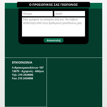
Οργανικό λίπασμα κατάλληλο για
Ο ΠΡΟΣΩΠΙΚΟΣ ΣΑΣ ΓΕΩΠΟΝΟΣ
λαχανικά όπως μαρούλια, αντίδια,
σπαράγγια, μπρόκολο, λάχανο,
σπορόφυτα, γκαζόν κ.α. #400kgmix
Περισσότερα...
ΕΠΚΟΙΝΩΝΙΑ
Λ.Θρακομακεδόνων 107
13679 - Αχαρνές - Αθήνα
Τηλ: 210 2434006
Fax: 210 2434008