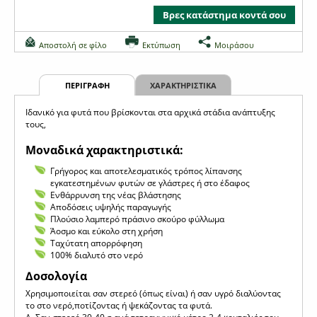
Βρες κατάστημα κοντά σου
Αποστολή σε φίλο
Εκτύπωση
Μοιράσου
ΠΕΡΙΓΡΑΦΗ
ΧΑΡΑΚΤΗΡΙΣΤΙΚΑ
Ιδανικό για φυτά που βρίσκονται στα αρχικά στάδια ανάπτυξης
τους,
Μοναδικά χαρακτηριστικά:
Γρήγορος και αποτελεσματικός τρόπος λίπανσης
εγκατεστημένων φυτών σε γλάστρες ή στο έδαφος
Ενθάρρυνση της νέας βλάστησης
Αποδόσεις υψηλής παραγωγής
Πλούσιο λαμπερό πράσινο σκούρο φύλλωμα
Άοσμο και εύκολο στη χρήση
Ταχύτατη απορρόφηση
100% διαλυτό στο νερό
Δοσολογία
Χρησιμοποιείται σαν στερεό (όπως είναι) ή σαν υγρό διαλύοντας
το στο νερό,ποτίζοντας ή ψεκάζοντας τα φυτά.