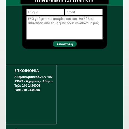
Ο ΠΡΟΣΩΠΙΚΟΣ ΣΑΣ ΓΕΩΠΟΝΟΣ
άνθος, μεγέθους πιάτου 30 εκ. σε
κόκκινο χρώμα. Βολβώδες φυτό
ανοιξιάτικης φύτευσης το ύψος του
Περισσότερα...
οποίου μπορεί να φτάσει τα 1,2
μέτρα. Η κάθε συσκευασία περιέχει 1
βολβό.
ΕΠΚΟΙΝΩΝΙΑ
Λ.Θρακομακεδόνων 107
13679 - Αχαρνές - Αθήνα
Τηλ: 210 2434006
Fax: 210 2434008