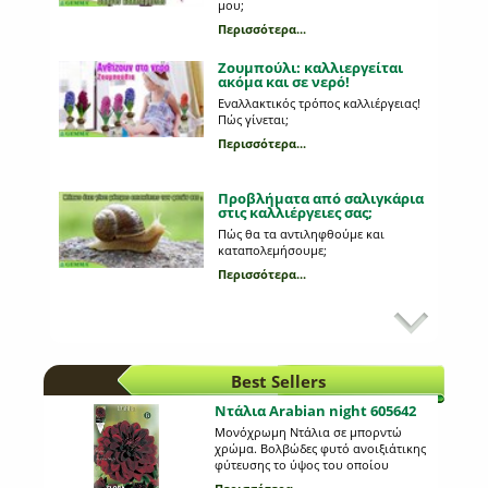
μου;
Περισσότερα...
Ζουμπούλι: καλλιεργείται
ακόμα και σε νερό!
Εναλλακτικός τρόπος καλλιέργειας!
Πώς γίνεται;
Περισσότερα...
Προβλήματα από σαλιγκάρια
στις καλλιέργειες σας;
Πώς θα τα αντιληφθούμε και
καταπολεμήσουμε;
Περισσότερα...
Κυριότεροι εχθροί στη
καλλιέργεια της πατάτας
Ποια παράσιτα προσβάλλουν τη
πατάτα;
Best Sellers
Περισσότερα...
Ντάλια Arabian night 605642
Μονόχρωμη Ντάλια σε μπορντώ
Πώς ποτίζονται τα φυτά μας
χρώμα. Βολβώδες φυτό ανοιξιάτικης
σε περίοδο διακοπών;
φύτευσης το ύψος του οποίου
Υπάρχει τρόπος να μην ξεραθούν τα
μπορεί να φτάσει τo 1 μέτρo. Η κάθε