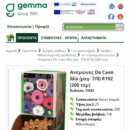
Επικοινωνία
|
Προφίλ
ΠΡΟΙΟΝΤΑ
ΣΥΜΒΟΥΛΕΣ - ΑΡΘΡΑ
ΚΑΤΑΣΤΗΜΑΤΑ
Αρχική
Προϊόντα
Βολβοί ανθέων
Για ερασιτέχνες
Βολβοί
Φθινοπωρινής φύτευσης
σε συρταρωτά κουτιά
Ανεμώνες De Caen Mix (μεγ. 7/8) R192 (200 τεμ)
Ανεμώνες De Caen
Mix (μεγ. 7/8) R192
(200 τεμ)
Κωδικός: 17532
Συσκευασία:
Κουτί Impuls
Ύψος (εκ.):
25
Τεμ.ανά συσκευασία:
200
Μέγεθος βολβού:
7/8
Εποχή σποράς:
Φθινόπωρο