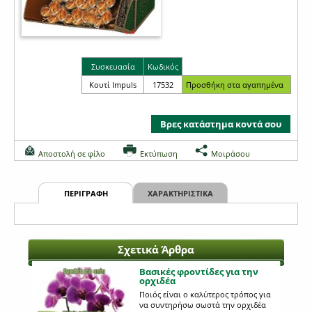
Συσκευασία
Κωδικός
Κουτί Impuls
17532
Βρες κατάστημα κοντά σου
Αποστολή σε φίλο
Εκτύπωση
Μοιράσου
ΠΕΡΙΓΡΑΦΗ
ΧΑΡΑΚΤΗΡΙΣΤΙΚΑ
Σχετικά Άρθρα
Βασικές φροντίδες για την
ορχιδέα
Ποιός είναι ο καλύτερος τρόπος για
να συντηρήσω σωστά την ορχιδέα