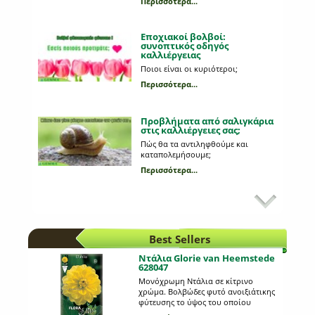
Περισσότερα...
Εποχιακοί βολβοί:
συνοπτικός οδηγός
καλλιέργειας
Ποιοι είναι οι κυριότεροι;
Περισσότερα...
Προβλήματα από σαλιγκάρια
στις καλλιέργειες σας;
Πώς θα τα αντιληφθούμε και
καταπολεμήσουμε;
Περισσότερα...
Κυριότεροι εχθροί στη
καλλιέργεια της πατάτας
Ποια παράσιτα προσβάλλουν τη
πατάτα;
Best Sellers
Περισσότερα...
Ντάλια Glorie van Heemstede
628047
Mε ποιον τρόπο φυτεύουμε
Μονόχρωμη Ντάλια σε κίτρινο
τους εποχιακούς βολβούς;
χρώμα. Βολβώδες φυτό ανοιξιάτικης
φύτευσης το ύψος του οποίου
Mια διαδικασία πολύ απλή και
μπορεί να φτάσει το 1 μέτρο. Η κάθε
εύκολη!