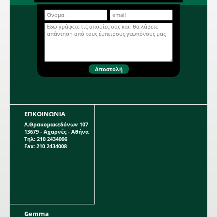
Βολβώδες φυτό ανοιξιάτικης
φύτευσης το ύψος του οποίου
μπορεί να φτάσει το 1 μέτρο. Η κάθε
Περισσότερα...
συσκευασία περιέχει 1 βολβό.
ΕΠΚΟΙΝΩΝΙΑ
Λ.Θρακομακεδόνων 107
13679 - Αχαρνές - Αθήνα
Τηλ: 210 2434006
Fax: 210 2434008
Gemma