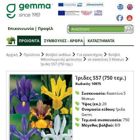
Επικοινωνία
|
Προφίλ
ΠΡΟΙΟΝΤΑ
ΣΥΜΒΟΥΛΕΣ - ΑΡΘΡΑ
ΚΑΤΑΣΤΗΜΑΤΑ
Αρχική
Προϊόντα
Βολβοί ανθέων
Για ερασιτέχνες
Βολβοί
Φθινοπωρινής φύτευσης
σε κασετίνες 5 θέσεων
Ίριδες S57 (750 τεμ.)
Ίριδες S57 (750 τεμ.)
Κωδικός: 10975
Συσκευασία:
Κασετίνα 5
θέσεων
Ύψος (εκ.):
20
Ονομασία είδους:
Ίριδα
Germ.
Τεμ.ανά συσκευασία:
750
Μέγεθος βολβού:
8/9