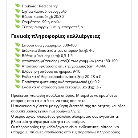
Ποικιλία : Red cherry
Σχήμα καρπού: στρογγυλό
Βάρος καρπού (g): 20/30
Ωριμότητα: 90 ημερών
Τύπος: αναρριχώμενη, επιτραπέζια
Γενικές πληροφορίες καλλιέργειας
Σπόροι ανά γραμμάριο: 300-400
Διάρκεια βλαστικότητας σπόρων (έτη): 4-5
Βάθος φύτευσης (cm): 0,5-1,5
Απόσταση φύτευσης μεταξύ των γραμμών (cm) : 80-100
Απόσταση φύτευσης επί της γραμμής (cm): 40-60
Βλάστηση σπόρου σε ημέρες: 9-10
Ενδεικτική θερμοκρασία ανάπτυξης: 20-28 o C
Ποσότητα φύτευσης ανά τετραγωνικό (g): 0,2
Ενδεικτική απόδοση ανά τετραγωνικό (kg): 3-7
Πρόκειται για απλή ποικιλία σπόρου. Μπορείτε να κρατήσετε
σπόρους από τα φυτά και να τους σπείρετε.
Η συσκευασία γίνεται με εγγύηση διασφάλισης ποιότητας και όλες
οι συσκευασίες έχουν ημερομηνία λήξης.
Ο αεροστεγώς κλεισμένος φάκελος αλουμινίου σας εγγυάται τη
βλαστικότητα/φυτρωτικότητα των σπόρων.
Οι πληροφορίες της καλλιέργειας είναι ενδεικτικές. Μπορεί να
υπάρχουν πιθανές αποκλίσεις από τις παραπάνω πληροφορίες.