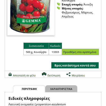
Κονσέρβα
Εποχή σποράς:
Άνοιξη
Μήνας σποράς:
Φεβρουάριος, Μάρτιος,
Απρίλιος
Συσκευασία
Κωδικός
500 g, Κονσέρβα
13303
Βρες κατάστημα κοντά σου
Αποστολή σε φίλο
Εκτύπωση
Μοιράσου
ΠΕΡΙΓΡΑΦΗ
ΧΑΡΑΚΤΗΡΙΣΤΙΚΑ
Eιδικές πληροφορίες
Λατινική ονομασία:
Lycopersicon esculentum