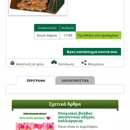
Συσκευασία
Κωδικός
Κουτί Impuls
11105
Βρες κατάστημα κοντά σου
Αποστολή σε φίλο
Εκτύπωση
Μοιράσου
ΠΕΡΙΓΡΑΦΗ
ΧΑΡΑΚΤΗΡΙΣΤΙΚΑ
Σχετικά Άρθρα
Εποχιακοί βολβοί:
συνοπτικός οδηγός
καλλιέργειας
Ποιοι είναι οι κυριότεροι;