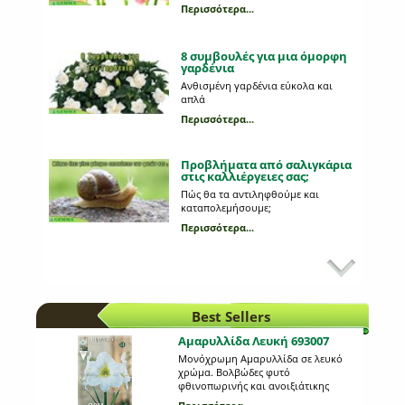
Περισσότερα...
8 συμβουλές για μια όμορφη
γαρδένια
Ανθισμένη γαρδένια εύκολα και
απλά
Περισσότερα...
Προβλήματα από σαλιγκάρια
στις καλλιέργειες σας;
Πώς θα τα αντιληφθούμε και
καταπολεμήσουμε;
Περισσότερα...
Κυριότεροι εχθροί στη
καλλιέργεια της πατάτας
Ποια παράσιτα προσβάλλουν τη
πατάτα;
Best Sellers
Περισσότερα...
Αμαρυλλίδα Λευκή 693007
Μονόχρωμη Αμαρυλλίδα σε λευκό
Πώς ποτίζονται τα φυτά μας
χρώμα. Βολβώδες φυτό
σε περίοδο διακοπών;
φθινοπωρινής και ανοιξιάτικης
Υπάρχει τρόπος να μην ξεραθούν τα
φύτευσης, το ύψος του οποίου