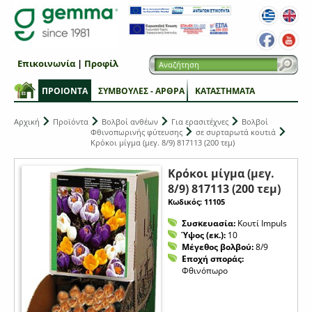
Επικοινωνία
|
Προφίλ
ΠΡΟΙΟΝΤΑ
ΣΥΜΒΟΥΛΕΣ - ΑΡΘΡΑ
ΚΑΤΑΣΤΗΜΑΤΑ
Αρχική
Προϊόντα
Βολβοί ανθέων
Για ερασιτέχνες
Βολβοί
Φθινοπωρινής φύτευσης
σε συρταρωτά κουτιά
Κρόκοι μίγμα (μεγ. 8/9) 817113 (200 τεμ)
Κρόκοι μίγμα (μεγ.
8/9) 817113 (200 τεμ)
Κωδικός: 11105
Συσκευασία:
Κουτί Impuls
Ύψος (εκ.):
10
Μέγεθος βολβού:
8/9
Εποχή σποράς:
Φθινόπωρο