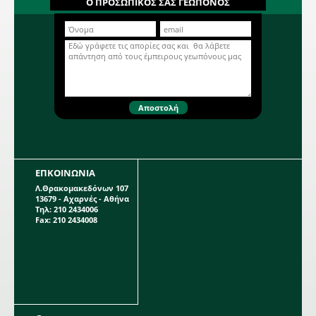
Ο ΠΡΟΣΩΠΙΚΟΣ ΣΑΣ ΓΕΩΠΟΝΟΣ
άνθος, μεγέθους πιάτου 30 εκ. σε
λευκό χρώμα. Βολβώδες φυτό
ανοιξιάτικης φύτευσης το ύψος του
Περισσότερα...
οποίου μπορεί να φτάσει τα 1 μέτρο.
Η κάθε συσκευασία περιέχει 1
βολβό.
ΕΠΚΟΙΝΩΝΙΑ
Λ.Θρακομακεδόνων 107
13679 - Αχαρνές - Αθήνα
Τηλ: 210 2434006
Fax: 210 2434008