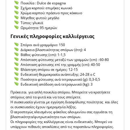
Ποικιλία : Dulce de espagna
Σχήμα καρπού: επιμήκες κωνικό
Χρώμα καρπού: πράσινο προς κόκκινο
Μέγεθος φυτού: μεγάλο
Τύπος: γλυκιά
Ωριμότητα: 95 ημερών
Γενικές πληροφορίες καλλιέργειας
Σπόροι ανά γραμμάριο: 150
Διάρκεια βλαστικότητας σπόρων (έτη): 4
Βάθος φύτευσης (cm): 1-1,5
Απόσταση φύτευσης μεταξύ των γραμμών (cm) : 60-80
Απόσταση φύτευσης επί της γραμμής (cm): 40-50
Βλάστηση σπόρου σε ημέρες: 12-15
Ενδεικτική θερμοκρασία ανάπτυξης: 24-28 o C
Ποσότητα φύτευσης ανά τετραγωνικό (g): 0,3-0,5
Ενδεικτική απόδοση ανά τετραγωνικό (kg): 3
Πρόκειται για απλή ποικιλία σπόρου. Μπορείτε να κρατήσετε
σπόρους από τα φυτά και να τους σπείρετε.
Η συσκευασία γίνεται με εγγύηση διασφάλισης ποιότητας και όλες
οι συσκευασίες έχουν ημερομηνία λήξης.
Ο αεροστεγώς κλεισμένος φάκελος αλουμινίου σας εγγυάται τη
βλαστικότητα/φυτρωτικότητα των σπόρων.
Οι πληροφορίες της καλλιέργειας είναι ενδεικτικές. Μπορεί να
υπάρχουν πιθανές αποκλίσεις από τις παραπάνω πληροφορίες.