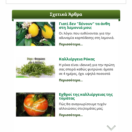
Σχετικά Άρθρα
Γιατί δεν "δένουν" τα άνθη
στη λεμονιά μου;
Οι λόγοι που ευθύνονται για την
αδυναμία καρπόδεσης στη λεμονιά.
Περισσότερα...
Καλλιέργεια Ρόκας
Η ρόκα είναι ιδανική για την πρώτη
σας σπορά καθώς φυτρώνει άμεσα
σε 4 ημέρες, έχει υψηλά ποσοστά
φυτρωτικότητας και συγκομίζεται
Περισσότερα...
περίπου στον 1,5 - 2 μήνες.
Κατάλληλη για σπορά σε γλάστρα
αλλά και σε κήπο.
Εχθροί της καλλιέργειας της
τομάτας
Πώς θα αναγνωρίσουμε τυχόν
αλλοιώσεις στιςτομάτες μας;
Περισσότερα...
Εχθροί και ασθένειες στη
καλλιέργεια του μαρουλιού