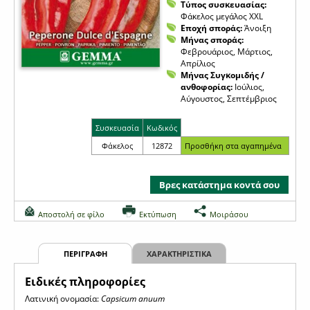
Τύπος συσκευασίας:
Φάκελος μεγάλος XXL
Εποχή σποράς:
Άνοιξη
Μήνας σποράς:
Φεβρουάριος, Μάρτιος,
Απρίλιος
Μήνας Συγκομιδής /
ανθοφορίας:
Ιούλιος,
Αύγουστος, Σεπτέμβριος
Συσκευασία
Κωδικός
Φάκελος
12872
Βρες κατάστημα κοντά σου
Αποστολή σε φίλο
Εκτύπωση
Μοιράσου
ΠΕΡΙΓΡΑΦΗ
ΧΑΡΑΚΤΗΡΙΣΤΙΚΑ
Eιδικές πληροφορίες
Λατινική ονομασία:
Capsicum anuum