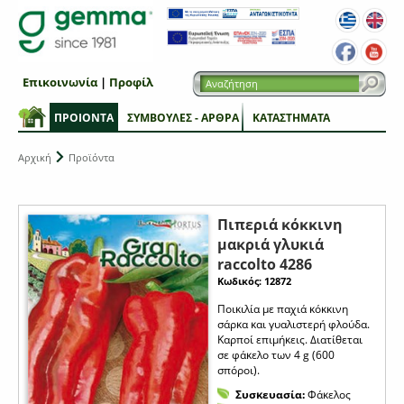
Επικοινωνία
|
Προφίλ
ΠΡΟΙΟΝΤΑ
ΣΥΜΒΟΥΛΕΣ - ΑΡΘΡΑ
ΚΑΤΑΣΤΗΜΑΤΑ
Αρχική
Προϊόντα
Πιπεριά κόκκινη
μακριά γλυκιά
raccolto 4286
Κωδικός: 12872
Ποικιλία με παχιά κόκκινη
σάρκα και γυαλιστερή φλούδα.
Καρποί επιμήκεις. Διατίθεται
σε φάκελο των 4 g (600
σπόροι).
Συσκευασία:
Φάκελος