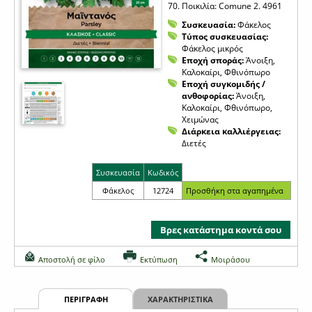
70. Ποικιλία: Comune 2. 4961
Συσκευασία:
Φάκελος
Τύπος συσκευασίας:
Φάκελος μικρός
Εποχή σποράς:
Άνοιξη,
Καλοκαίρι, Φθινόπωρο
Εποχή συγκομιδής /
ανθοφορίας:
Άνοιξη,
Καλοκαίρι, Φθινόπωρο,
Χειμώνας
Διάρκεια καλλιέργειας:
Διετές
Συσκευασία
Κωδικός
Φάκελος
12724
Βρες κατάστημα κοντά σου
Αποστολή σε φίλο
Εκτύπωση
Μοιράσου
ΠΕΡΙΓΡΑΦΗ
ΧΑΡΑΚΤΗΡΙΣΤΙΚΑ