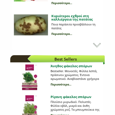
Περισσότερα...
Κυριότεροι εχθροί στη
καλλιέργεια της πατάτας
Ποια παράσιτα προσβάλλουν τη
πατάτα;
Περισσότερα...
Προβλήματα από σαλιγκάρια
στις καλλιέργειες σας;
Πώς θα τα αντιληφθούμε και
καταπολεμήσουμε;
Best Sellers
Περισσότερα...
Άνηθος φάκελος σπόρων
Bestseller. Μονοετές. Φύλλα λεπτά,
Κλάδεμα των φυτών: τι
πράσινου χρώματος. Έντονα
διαδικασία ακολουθούμε;
αρωματικό. Αναβλαστάνει γρήγορα
Ποια η σημασία του κλαδέματος;
μετά την συγκομιδή του. Απόσταση
Περισσότερα...
φυτών (εκ.): 10-15. Απόσταση
Περισσότερα...
γραμμών (εκ.): 25-30. Βάθος σποράς
(εκ.):0,5-1. Ημέρες φυτρώματος: 15-
Ρίγανη φάκελος σπόρων
20. Έναρξη συγκομιδής (ημέρες): 70.
Anethum graveolens. 0015
Πλούσιο μυρωδικό. Πολυετές.
Καλλιέργεια μανιταριών
Φύλλα οβάλ, μικρά και άνθη
Pleurotus στο σπίτι;
χρώματος ροζ. Τα μπουμπούκια της
Όλα τα μυστικά της καλλιέργειας.
συλλέγονται πριν την άνθηση,