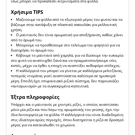
ίσως μπορεί να προκαλέσει κιτρινίσματα στα φύλλα.
Χρήσιμα TIPS
Μαζεύουμε τα φύλλα από το εξωτερικό μέρος του φυτού και τα
βάζουμε στην κατάψυξη σε πλαστικό σακουλάκι για μελλοντική
χρήση.
Ο μαϊντανός δεν είναι αρωματικό για αποξήρανση, καθώς χάνει
από το άρωμά του.
Μπορούμε να προσθέσουμε στο τελείωμα του φαγητού για να
διατηρήσει το άρωμά του.
Κόβουμε το μαϊντανό από χαμηλά, για να δώσουμε την ευκαιρία
στο φυτό να αναπτυχθεί ξανά και να πραγματοποιήσουμε νέες
κοπές, μέχρι να έρθει η εποχή να αναπτύξει ανθοφόρο στέλεχος.
Η καλλιέργειά του μπορεί να γίνεται με καλλιέργεια μελιτζάνας,
πιπεριάς ντομάτας γιατί αναπτύσσεται καλύτερα σε ημισκιερά
μέρη. Επειδή έχει επιφανειακό ριζικό σύστημα, δεν παρουσιάζει
«ανταγωνισμό» με τα συγκεκριμένα κηπευτικά.
Έξτρα πληροφορίες
Υπάρχει και ο μαϊντανός με χοντρές ρίζες, ο οποίος αναπτύσσει
μόνο μία ρίζα και που λόγω της αρωματικής του γεύσης, έχει την
ίδια λειτουργεία με τα φύλλα. Η καλλιέργειά του είναι διαδεδομένη
στις ιδιαίτερα κρύες περιοχές, όπου διατηρείται η ρίζα σε δροσερό
μέρος για να καταναλωθεί το χειμώνα.