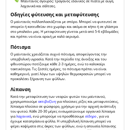
Μαϊντανός σγουρός: τραγανός ιδανικός σε πιάτα με αυγά,
λαχανικά και σάλτσες.
Οδηγίες φύτευσης και μεταφύτευσης
Ο μαϊντανός πολλαπλασιάζεται με σπόρο. Μπορεί να φυτευτεί σε
σπορείο ή κατευθείαν στο χωράφι και ακόμα σε κήπο ή σε γλάστρα
στο μπαλκόνι μας. Η μεταφύτευση γίνεται μετά από 5-6 εβδομάδες
και πρέπει να είναι αραιή με καλό αερισμό.
Πότισμα
Ο μαϊντανός χρειάζεται συχνό πότισμα, αποφεύγοντας την
υπερβολική υγρασία. Κατά την περίοδο της άνοιξης και του
φθινοπώρου ποτίζουμε κάθε 2-3 ημέρες, ενώ το καλοκαίρι
τακτικότερα. Τις ζεστές ημέρες, το πότισμα πρέπει να είναι
καθημερινό, γιατί λόγω των υψηλών θερμοκρασιών μπορεί να
προκαλέσει ξήρανση των φύλλων.
Λίπανση
Κατά την μεταφύτευση των νεαρών φυτών του μαϊντανού,
χρησιμοποιούμε
ακτιβοζίνη
για πλούσιες ρίζες και μεταφυτεύσεις,
λίπασμα πλούσιο σε φώσφορο, χρήσιμο για την αρχική ανάπτυξη
του φυτού. Κάθε 20-30 μέρες ενσωματώνουμε οργανικό λίπασμα
για
λαχανικά
, ενώ μπορούμε να προσθέσουμε
σίδηρο
, για να
έχουμε καταπράσινα φύλλα. Η υπερβολική λίπανση μπορεί να
φέρει καψίματα στις άκρες των φύλλων, ενώ η απουσία λίπανσης