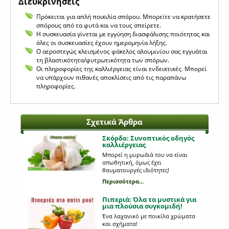
Διευκρινήσεις
Πρόκειται για απλή ποικιλία σπόρου. Μπορείτε να κρατήσετε
σπόρους από τα φυτά και να τους σπείρετε.
Η συσκευασία γίνεται με εγγύηση διασφάλισης ποιότητας και
όλες οι συσκευασίες έχουν ημερομηνία λήξης.
Ο αεροστεγώς κλεισμένος φάκελος αλουμινίου σας εγγυάται
τη βλαστικότητα/φυτρωτικότητα των σπόρων.
Οι πληροφορίες της καλλιέργειας είναι ενδεικτικές. Μπορεί
να υπάρχουν πιθανές αποκλίσεις από τις παραπάνω
πληροφορίες.
Σχετικά Άρθρα
Σκόρδο: Συνοπτικός οδηγός
καλλιέργειας
Μπορεί η μυρωδιά του να είναι
απωθητική, όμως έχει
θαυματουργές ιδιότητες!
Περισσότερα...
Πιπεριά: Όλα τα μυστικά για
μια πλούσια συγκομιδή!
Ένα λαχανικό με ποικίλα χρώματα
και σχήματα!