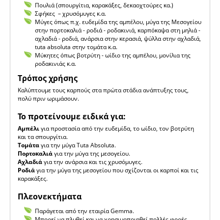
Πουλιά (σπουργίτια, καρακάξες, δεκαοχτούρες κα.)
Σφήκες – χρυσόμυγες κ.α.
Μύγες όπως π.χ. ευδεμίδα της αμπέλου, μύγα της Μεσογείου
στην πορτοκαλιά - ροδιά - ροδακινιά, καρπόκαψα στη μηλιά -
αχλαδιά - ροδιά, ανάρσια στην κερασιά, ψύλλα στην αχλαδιά,
tuta absoluta στην τομάτα κ.α.
Μύκητες όπως βοτρύτη - ωίδιο της αμπέλου, μονίλια της
ροδακινιάς κ.α.
Τρόπος χρήσης
Καλύπτουμε τους καρπούς στα πρώτα στάδια ανάπτυξης τους,
πολύ πριν ωριμάσουν.
Το προτείνουμε ειδικά για:
Αμπέλι
για προστασία από την ευδεμίδα, το ωίδιο, τον βοτρύτη
και τα σπουργίτια.
Τομάτα
για την μύγα Tuta Absoluta.
Πορτοκαλιά
για την μύγα της μεσογείου.
Αχλαδιά
για την ανάρσια και τις χρυσόμυγες.
Ροδιά
για την μύγα της μεσογείου που σχίζονται οι καρποί και τις
καρακάξες.
Πλεονεκτήματα
Παράγεται από την εταιρία Gemma.
Μπορεί να πλυθεί και να χρησιμοποιηθεί πολλές φορές.