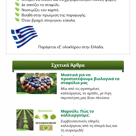
Δε σαπίζει το σταφύλι.
Νοστιμίζει τον καρπό.
Βοηθά στην πρωίμιση της παραγωγής.
Όταν βραχεί στεγνώνει εύκολα.
Παράγεται εξ' ολοκλήρου στην Ελλάδα.
Σχετικά Άρθρα
Μυστικά για να
προστατέψουμε βιολογικά τα
σταφύλια μας
Μία από τις αγαπημένες
καλλιέργειες, το αμπέλι, με λίγη
περιποίηση μας δίνει πλούσια
παραγωγή!
Περισσότερα...
Μαρούλι: Πώς το
καλλιεργούμε;
Συμβουλευτικός οδηγός
καλλιέργειας από τη σπορά έως και
τη συγκομιδή!