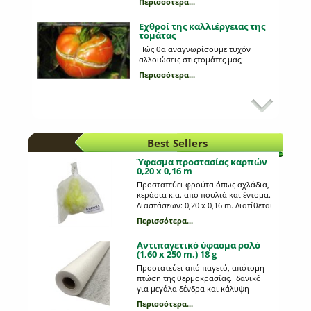
Περισσότερα...
Εχθροί της καλλιέργειας της
τομάτας
Πώς θα αναγνωρίσουμε τυχόν
αλλοιώσεις στιςτομάτες μας;
Περισσότερα...
Κυριότεροι εχθροί στη
καλλιέργεια της πατάτας
Ποια παράσιτα προσβάλλουν τη
πατάτα;
Best Sellers
Περισσότερα...
Ύφασμα προστασίας καρπών
0,20 x 0,16 m
Διαδικασία φύτευσης
Προστατεύει φρούτα όπως αχλάδια,
σπόρων ή σποροφύτων
κεράσια κ.α. από πουλιά και έντομα.
Διαστάσεων: 0,20 x 0,16 m. Διατίθεται
Πώς φυτεύουμε σπόρους ή
ανά 10 τεμ.
σπορόφυτα; Ακολουθεί
Περισσότερα...
συμβουλευτικός οδηγός.
Περισσότερα...
Αντιπαγετικό ύφασμα ρολό
(1,60 x 250 m.) 18 g
Ποιες είναι οι βασικές
Προστατεύει από παγετό, απότομη
οδηγίες ποτίσματος;
πτώση της θερμοκρασίας. Ιδανικό
για μεγάλα δένδρα και κάλυψη
Πώς ποτίζουμε σωστά και τι
κηπευτικών-λαχανικών. Διαστάσεων
προσέχουμε κατά το πότισμα;
Περισσότερα...
1,6 m. πλάτος και 250 m. μήκος.