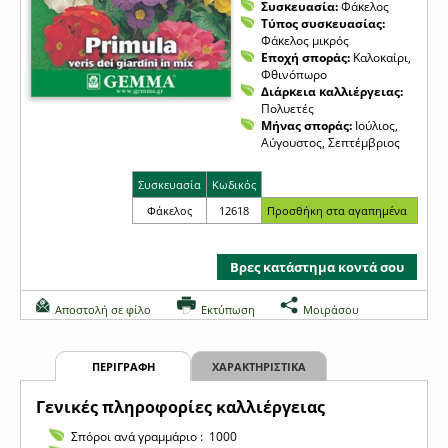
Συσκευασία:
Φάκελος
Τύπος συσκευασίας:
Φάκελος μικρός
Εποχή σποράς:
Καλοκαίρι,
Φθινόπωρο
Διάρκεια καλλιέργειας:
Πολυετές
Μήνας σποράς:
Ιούλιος,
Αύγουστος, Σεπτέμβριος
Συσκευασία
Κωδικός
Φάκελος
12618
Βρες κατάστημα κοντά σου
Αποστολή σε φίλο
Εκτύπωση
Μοιράσου
ΠΕΡΙΓΡΑΦΗ
ΧΑΡΑΚΤΗΡΙΣΤΙΚΑ
Γενικές πληροφορίες καλλιέργειας
Σπόροι ανά γραμμάριο : 1000