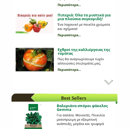
Περισσότερα...
Πιπεριά: Όλα τα μυστικά για
μια πλούσια συγκομιδή!
Ένα λαχανικό με ποικίλα χρώματα
και σχήματα!
Περισσότερα...
Εχθροί της καλλιέργειας της
τομάτας
Πώς θα αναγνωρίσουμε τυχόν
αλλοιώσεις στιςτομάτες μας;
Περισσότερα...
Κυριότεροι εχθροί στη
καλλιέργεια της πατάτας
Ποια παράσιτα προσβάλλουν τη
πατάτα;
Best Sellers
Περισσότερα...
Βαλεριάνα σπόροι φάκελος
Gemma
Προβλάστηση πατατόσπορου
Για σαλάτα. Μονοετές. Ποικιλία
μεσοπρώιμη με εξαιρετική
Ποια είναι τα πλεονεκτήματα της και
ανάπτυξη, μεγάλα και τρυφερά
τι διαδικασία ακολουθούμε;
φύλλα. Καλή ανθεκτικότητα στο