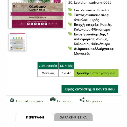
30. Lepidium sativum. 0095
Συσκευασία:
Φάκελος
Τύπος συσκευασίας:
Φάκελος μικρός
Εποχή σποράς:
Άνοιξη,
Καλοκαίρι, Φθινόπωρο
Εποχή συγκομιδής /
ανθοφορίας:
Άνοιξη,
Καλοκαίρι, Φθινόπωρο
Διάρκεια καλλιέργειας:
Μονοετές
Συσκευασία
Κωδικός
Φάκελος
12647
Βρες κατάστημα κοντά σου
Αποστολή σε φίλο
Εκτύπωση
Μοιράσου
ΠΕΡΙΓΡΑΦΗ
ΧΑΡΑΚΤΗΡΙΣΤΙΚΑ