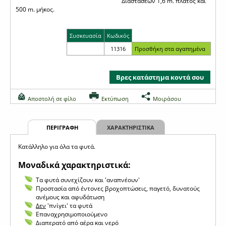
Διαστάσεων 1,6 m. πλάτος και
500 m. μήκος.
Συσκευασία
Κωδικός
11316
Βρες κατάστημα κοντά σου
Αποστολή σε φίλο
Εκτύπωση
Μοιράσου
ΠΕΡΙΓΡΑΦΗ
ΧΑΡΑΚΤΗΡΙΣΤΙΚΑ
Κατάλληλο για όλα τα φυτά.
Μοναδικά χαρακτηριστικά:
Τα φυτά συνεχίζουν και 'αναπνέουν'
Προστασία από έντονες βροχοπτώσεις, παγετό, δυνατούς
ανέμους και αφυδάτωση
Δεν
'πνίγει' τα φυτά
Eπαναχρησιμοποιούμενο
Διαπερατό από αέρα και νερό