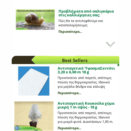
Προβλήματα από σαλιγκάρια
στις καλλιέργειες σας;
Πώς θα τα αντιληφθούμε και
καταπολεμήσουμε;
Περισσότερα...
Mε ποιον τρόπο φυτεύουμε
τους εποχιακούς βολβούς;
Mια διαδικασία πολύ απλή και
εύκολη!
Best Sellers
Περισσότερα...
Αντιπαγετικό ΎφασμαΣεντόνι
3,20 x 6,00 m 18 g
Πώς ποτίζονται τα φυτά μας
Προστατεύει από παγετό, απότομη
σε περίοδο διακοπών;
πτώση της θερμοκρασίας. Ιδανικό
για μεγάλα δένδρα και κάλυψη
Υπάρχει τρόπος να μην ξεραθούν τα
κηπευτικών-λαχανικών. Διαστάσεων
φυτά μας, ενώ λείπουμε αρκετό
Περισσότερα...
3,20 m. ύψος και 6,00 m. πλάτος
χρονικό διάστημα από το σπίτι;
Περισσότερα...
Αντιπαγετική Κουκούλα χύμα
μικρή 1 m ύψος - 18 g
Τι θα φυτέψω στη βεράντα
Προστατεύει από παγετό, απότομη
μου;
πτώση της θερμοκρασίας. Ιδανικό
για μικρά φυτά. Διαστάσεων 1,00 m.
Πώς διαλέγουμε τα κατάλληλα φυτά
ύψος και 0,80 m. πλάτος
για τον κήπο ή το μπαλκόνι μας;
Περισσότερα...