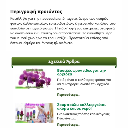
Περιγραφή προϊόντος
Κατάλληλο για την προστασία από παγετό, άνεμο των νεαρών
φυτών, καλλωπιστικών, εσπεριδοειδών, κηπευτικών και όλων των
ευπαθών σε παγετό φυτών. Η ειδική υφή του επιτρέπει στα φυτά
να αναπνέουν ενώ ταυτόχρονα προστατεύει τα ευαίσθητα μέρη
του φυτού χωρίς να τα τραυματίζει. Προστατεύει επίσης από
έντομα, αλμύρα και έντονη ηλιοφάνεια.
Σχετικά Άρθρα
Βασικές φροντίδες για την
ορχιδέα
Ποιός είναι ο καλύτερος τρόπος για
να συντηρήσω σωστά την ορχιδέα
μου;
Περισσότερα...
Ζουμπούλι: καλλιεργείται
ακόμα και σε νερό!
Εναλλακτικός τρόπος καλλιέργειας!
Πώς γίνεται;
Περισσότερα...