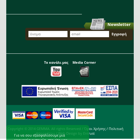
Newsletter
Το κανάλι μας
Media Corner
Copyright © 2014 GEMMA. All rights Reserved /
Όροι Χρήσης
/
Πολιτική
Απορρήτου
/ Web Design by
Entrust
Για να σου εξασφαλίσουμε μια
κορυφαία εμπειρία, στο site μας