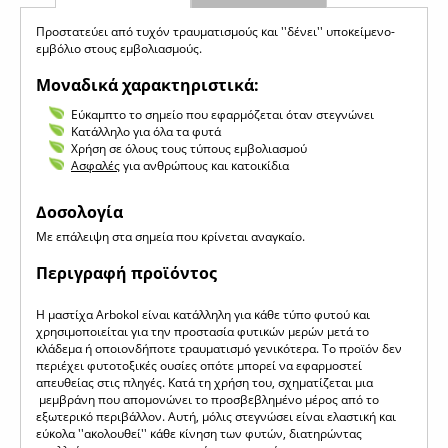
Προστατεύει από τυχόν τραυματισμούς και ''δένει'' υποκείμενο-
εμβόλιο στους εμβολιασμούς.
Μοναδικά χαρακτηριστικά:
Εύκαμπτο το σημείο που εφαρμόζεται όταν στεγνώνει
Κατάλληλο για όλα τα φυτά
Χρήση σε όλους τους τύπους εμβολιασμού
Ασφαλές
για ανθρώπους και κατοικίδια
Δοσολογία
Με επάλειψη στα σημεία που κρίνεται αναγκαίο.
Περιγραφή προϊόντος
Η μαστίχα Arbokol είναι κατάλληλη για κάθε τύπο φυτού και
χρησιμοποιείται για την προστασία φυτικών μερών μετά το
κλάδεμα ή οποιονδήποτε τραυματισμό γενικότερα. Το προϊόν δεν
περιέχει φυτοτοξικές ουσίες οπότε μπορεί να εφαρμοστεί
απευθείας στις πληγές. Κατά τη χρήση του, σχηματίζεται μια
μεμβράνη που απομονώνει το προσβεβλημένο μέρος από το
εξωτερικό περιβάλλον. Αυτή, μόλις στεγνώσει είναι ελαστική και
εύκολα ''ακολουθεί'' κάθε κίνηση των φυτών, διατηρώντας