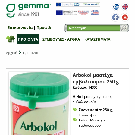
Επικοινωνία
|
Προφίλ
ΠΡΟΙΟΝΤΑ
ΣΥΜΒΟΥΛΕΣ - ΑΡΘΡΑ
ΚΑΤΑΣΤΗΜΑΤΑ
Αρχική
Προϊόντα
Arbokol μαστίχα
εμβολιασμού 250 g
Κωδικός: 14300
Η Νο1 μαστίχα για τους
εμβολιασμούς.
Συσκευασία:
250 g,
Κονσέρβα
Είδος:
Μαστίχα
εμβολιασμού