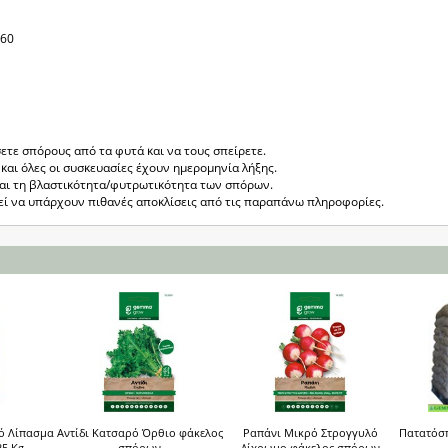
-60
ετε σπόρους από τα φυτά και να τους σπείρετε.
και όλες οι συσκευασίες έχουν ημερομηνία λήξης.
ται τη βλαστικότητα/φυτρωτικότητα των σπόρων.
ρεί να υπάρχουν πιθανές αποκλίσεις από τις παραπάνω πληροφορίες.
ό Λίπασμα
Αντίδι Κατσαρό Όρθιο φάκελος
Ραπάνι Μικρό Στρογγυλό
Πατατόσ
25 Kg
σπόρων
Δίχρωμο φάκελος σπόρων