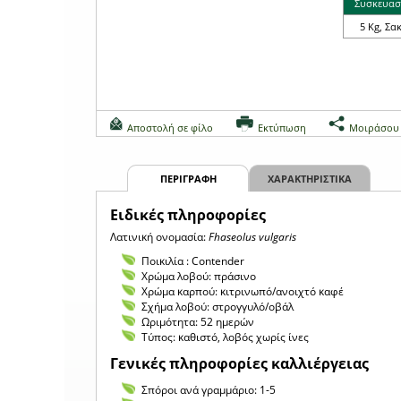
Συσκευασ
5 Kg, Σακ
Αποστολή σε φίλο
Εκτύπωση
Μοιράσου
ΠΕΡΙΓΡΑΦΗ
ΧΑΡΑΚΤΗΡΙΣΤΙΚΑ
Eιδικές πληροφορίες
Λατινική ονομασία:
Fhaseolus vulgaris
Ποικιλία : Contender
Χρώμα λοβού: πράσινο
Χρώμα καρπού: κιτρινωπό/ανοιχτό καφέ
Σχήμα λοβού: στρογγυλό/οβάλ
Ωριμότητα: 52 ημερών
Τύπος: καθιστό, λοβός χωρίς ίνες
Γενικές πληροφορίες καλλιέργειας
Σπόροι ανά γραμμάριο: 1-5