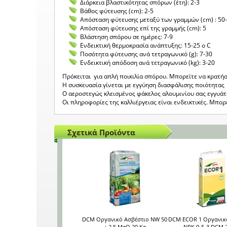
Διάρκεια βλαστικότητας σπόρων (έτη): 2-3
Βάθος φύτευσης (cm): 2-5
Απόσταση φύτευσης μεταξύ των γραμμών (cm) : 50
Απόσταση φύτευσης επί της γραμμής (cm): 5
Βλάστηση σπόρου σε ημέρες: 7-9
Ενδεικτική θερμοκρασία ανάπτυξης: 15-25 o C
Ποσότητα φύτευσης ανά τετραγωνικό (g): 7-30
Ενδεικτική απόδοση ανά τετραγωνικό (kg): 3-20
Πρόκειται για απλή ποικιλία σπόρου. Μπορείτε να κρατήσ
Η συσκευασία γίνεται με εγγύηση διασφάλισης ποιότητας 
Ο αεροστεγώς κλεισμένος φάκελος αλουμινίου σας εγγυά
Οι πληροφορίες της καλλιέργειας είναι ενδεικτικές. Μπο
Σχετικά Προϊόντα
DCM Οργανικό Ασβέστιο NW 50
DCM ECOR 1 Οργανικ
+ 2,5 MgO 20 Kg
NPK 9-5-3 DCM 