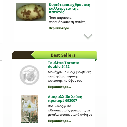
Κυριότεροι εχθροί στη
καλλιέργεια της
πατάτας
Ποια παράσιτα
προσβάλλουν τη πατάτα;
Περισσότερα...
Προβλήματα από
σαλιγκάρια στις
καλλιέργειες σας;
Πώς θα τα αντιληφθούμε και
καταπολεμήσουμε;
Best Sellers
Περισσότερα...
Τουλίπα Toronto
double 5412
Προβλάστηση
πατατόσπορου
Μονόχρωμο (Ροζ), βολβώδες
φυτό φθινοπωρινής
Ποια είναι τα πλεονεκτήματα
φύτευσης, το ύψος του
της και τι διαδικασία
οποίου μπορεί να φτάσει τα
ακολουθούμε;
Περισσότερα...
0,2 m. Η κάθε συσκευασία
Περισσότερα...
περιέχει 5 βολβούς μεγέθους
Αμαρυλλίδα λεύκη
12+.
πρεπαρέ 693007
Κλάδεμα των φυτών: τι
διαδικασία
Βολβώδες φυτό
ακολουθούμε;
φθινοπωρινής φύτευσης, με
μεγάλα εντυπωσιακά άνθη σε
Ποια η σημασία του
λευκό χρώμα του γένους
κλαδέματος;
Περισσότερα...
Ηippeastrum. Θυμίζει κρίνο
Περισσότερα...