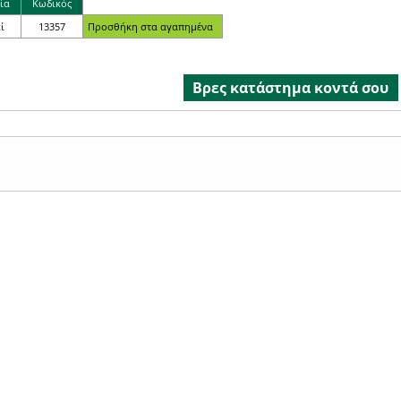
ία
Κωδικός
ί
13357
Βρες κατάστημα κοντά σου