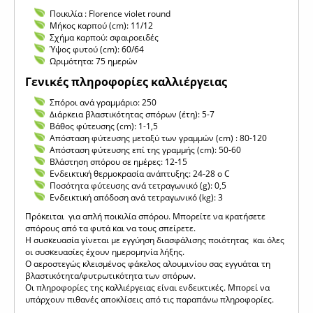
Ποικιλία : Florence violet round
Μήκος καρπού (cm): 11/12
Σχήμα καρπού: σφαιροειδές
Ύψος φυτού (cm): 60/64
Ωριμότητα: 75 ημερών
Γενικές πληροφορίες καλλιέργειας
Σπόροι ανά γραμμάριο: 250
Διάρκεια βλαστικότητας σπόρων (έτη): 5-7
Βάθος φύτευσης (cm): 1-1,5
Απόσταση φύτευσης μεταξύ των γραμμών (cm) : 80-120
Απόσταση φύτευσης επί της γραμμής (cm): 50-60
Βλάστηση σπόρου σε ημέρες: 12-15
Ενδεικτική θερμοκρασία ανάπτυξης: 24-28 o C
Ποσότητα φύτευσης ανά τετραγωνικό (g): 0,5
Ενδεικτική απόδοση ανά τετραγωνικό (kg): 3
Πρόκειται για απλή ποικιλία σπόρου. Μπορείτε να κρατήσετε
σπόρους από τα φυτά και να τους σπείρετε.
Η συσκευασία γίνεται με εγγύηση διασφάλισης ποιότητας και όλες
οι συσκευασίες έχουν ημερομηνία λήξης.
Ο αεροστεγώς κλεισμένος φάκελος αλουμινίου σας εγγυάται τη
βλαστικότητα/φυτρωτικότητα των σπόρων.
Οι πληροφορίες της καλλιέργειας είναι ενδεικτικές. Μπορεί να
υπάρχουν πιθανές αποκλίσεις από τις παραπάνω πληροφορίες.