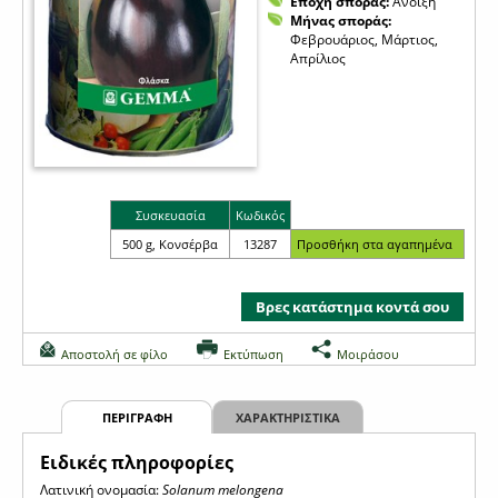
Εποχή σποράς:
Άνοιξη
Μήνας σποράς:
Φεβρουάριος, Μάρτιος,
Απρίλιος
Συσκευασία
Κωδικός
500 g, Κονσέρβα
13287
Βρες κατάστημα κοντά σου
Αποστολή σε φίλο
Εκτύπωση
Μοιράσου
ΠΕΡΙΓΡΑΦΗ
ΧΑΡΑΚΤΗΡΙΣΤΙΚΑ
Eιδικές πληροφορίες
Λατινική ονομασία:
Solanum melongena