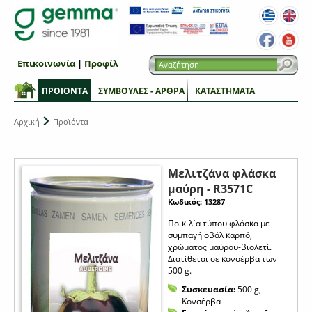
Επικοινωνία
|
Προφίλ
ΠΡΟΙΟΝΤΑ
ΣΥΜΒΟΥΛΕΣ - ΑΡΘΡΑ
ΚΑΤΑΣΤΗΜΑΤΑ
Αρχική
Προϊόντα
Μελιτζάνα φλάσκα
μαύρη - R3571C
Κωδικός: 13287
Ποικιλία τύπου φλάσκα με
συμπαγή οβάλ καρπό,
χρώματος μαύρου-βιολετί.
Διατίθεται σε κονσέρβα των
500 g.
Συσκευασία:
500 g,
Κονσέρβα