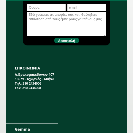
φύτευσης το ύψος του οποίου
μπορεί να φτάσει τα 0,75 μέτρα. Η
Περισσότερα...
κάθε συσκευασία περιέχει 3
βολβούς.
ΕΠΚΟΙΝΩΝΙΑ
Λ.Θρακομακεδόνων 107
13679 - Αχαρνές - Αθήνα
Τηλ: 210 2434006
Fax: 210 2434008
Gemma