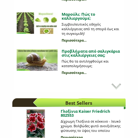
Μαρούλι: Πώς το
καλλιεργούμε;
Συμβουλευτικός οδηγός
καλλιέργειας από τη σπορά έως και
τη συγκομιδή!
Περισσότερα...
Προβλήματα από σαλιγκάρια
στις καλλιέργειες σας;
Πώς θα τα αντιληφθούμε και
καταπολεμήσουμε;
Περισσότερα...
Κυριότεροι εχθροί στη
καλλιέργεια της πατάτας
Ποια παράσιτα προσβάλλουν τη
πατάτα;
Best Sellers
Περισσότερα...
Γλοξίνια Kaiser Friedrich
802553
Προβλάστηση πατατόσπορου
Δίχρωμη Γλοξίνια σε κόκκινο - λευκό
χρώμα. Βολβώδες φυτό ανοιξιάτικης
Ποια είναι τα πλεονεκτήματα της και
φύτευσης το ύψος του οποίου
τι διαδικασία ακολουθούμε;
μπορεί να φτάσει τα 0,25 μέτρα. Η
Περισσότερα...
Περισσότερα...