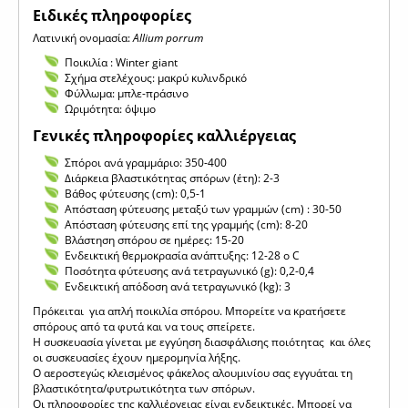
Eιδικές πληροφορίες
Λατινική ονομασία:
Allium porrum
Ποικιλία : Winter giant
Σχήμα στελέχους: μακρύ κυλινδρικό
Φύλλωμα: μπλε-πράσινο
Ωριμότητα: όψιμο
Γενικές πληροφορίες καλλιέργειας
Σπόροι ανά γραμμάριο: 350-400
Διάρκεια βλαστικότητας σπόρων (έτη): 2-3
Βάθος φύτευσης (cm): 0,5-1
Απόσταση φύτευσης μεταξύ των γραμμών (cm) : 30-50
Απόσταση φύτευσης επί της γραμμής (cm): 8-20
Βλάστηση σπόρου σε ημέρες: 15-20
Ενδεικτική θερμοκρασία ανάπτυξης: 12-28 o C
Ποσότητα φύτευσης ανά τετραγωνικό (g): 0,2-0,4
Ενδεικτική απόδοση ανά τετραγωνικό (kg): 3
Πρόκειται για απλή ποικιλία σπόρου. Μπορείτε να κρατήσετε
σπόρους από τα φυτά και να τους σπείρετε.
Η συσκευασία γίνεται με εγγύηση διασφάλισης ποιότητας και όλες
οι συσκευασίες έχουν ημερομηνία λήξης.
Ο αεροστεγώς κλεισμένος φάκελος αλουμινίου σας εγγυάται τη
βλαστικότητα/φυτρωτικότητα των σπόρων.
Οι πληροφορίες της καλλιέργειας είναι ενδεικτικές. Μπορεί να