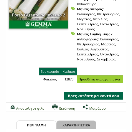
Φθινόπωρο
Μήνας σποράς:
Ιανουάριος, Φεβρουάριος,
Μάρτιος, Απρίλιος,
Σεπτέμβριος, Οκτώβριος,
Νοέμβριος
Μήνας Συγκομιδής /
ανθοφορίας:
Ιανουάριος,
Φεβρουάριος, Μάρτιος,
Ιούλιος, Αύγουστος,
Σεπτέμβριος, Οκτώβριος,
Νοέμβριος, Δεκέμβριος
Συσκευασία
Κωδικός
Φάκελος
12873
Βρες κατάστημα κοντά σου
Αποστολή σε φίλο
Εκτύπωση
Μοιράσου
ΠΕΡΙΓΡΑΦΗ
ΧΑΡΑΚΤΗΡΙΣΤΙΚΑ