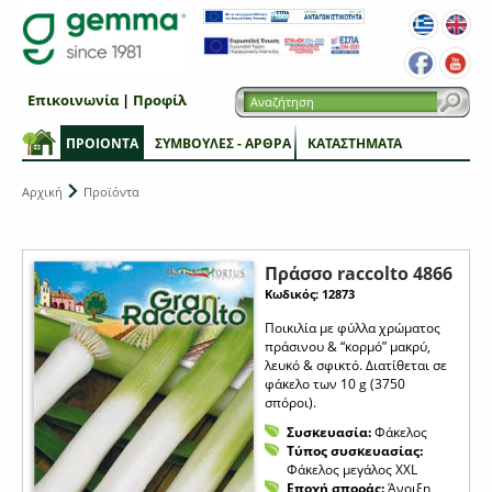
Επικοινωνία
|
Προφίλ
ΠΡΟΙΟΝΤΑ
ΣΥΜΒΟΥΛΕΣ - ΑΡΘΡΑ
ΚΑΤΑΣΤΗΜΑΤΑ
Αρχική
Προϊόντα
Πράσσο raccolto 4866
Κωδικός: 12873
Ποικιλία με φύλλα χρώματος
πράσινου & “κορμό” μακρύ,
λευκό & σφικτό. Διατίθεται σε
φάκελο των 10 g (3750
σπόροι).
Συσκευασία:
Φάκελος
Τύπος συσκευασίας:
Φάκελος μεγάλος XXL
Εποχή σποράς:
Άνοιξη,