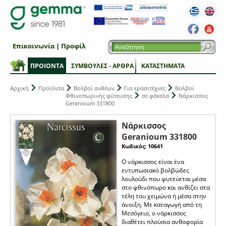
Επικοινωνία
|
Προφίλ
ΠΡΟΙΟΝΤΑ
ΣΥΜΒΟΥΛΕΣ - ΑΡΘΡΑ
ΚΑΤΑΣΤΗΜΑΤΑ
Αρχική
Προϊόντα
Βολβοί ανθέων
Για ερασιτέχνες
Βολβοί
Φθινοπωρινής φύτευσης
σε φάκελα
Νάρκισσος
Geranioum 331800
Νάρκισσος
Geranioum 331800
Κωδικός: 10641
Ο νάρκισσος είναι ένα
εντυπωσιακό βολβώδες
λουλούδι που φυτεύεται μέσα
στο φθινόπωρο και ανθίζει στα
τέλη του χειμώνα ή μέσα στην
άνοιξη. Με καταγωγή από τη
Μεσόγειο, ο νάρκισσος
διαθέτει πλούσια ανθοφορία