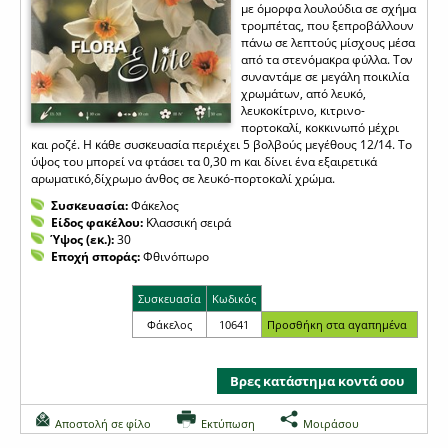
με όμορφα λουλούδια σε σχήμα
τρομπέτας, που ξεπροβάλλουν
πάνω σε λεπτούς μίσχους μέσα
από τα στενόμακρα φύλλα. Τον
συναντάμε σε μεγάλη ποικιλία
χρωμάτων, από λευκό,
λευκοκίτρινο, κιτρινο-
πορτοκαλί, κοκκινωπό μέχρι
και ροζέ. Η κάθε συσκευασία περιέχει 5 βολβούς μεγέθους 12/14. Το
ύψος του μπορεί να φτάσει τα 0,30 m και δίνει ένα εξαιρετικά
αρωματικό,δίχρωμο άνθος σε λευκό-πορτοκαλί χρώμα.
Συσκευασία:
Φάκελος
Είδος φακέλου:
Κλασσική σειρά
Ύψος (εκ.):
30
Εποχή σποράς:
Φθινόπωρο
Συσκευασία
Κωδικός
Φάκελος
10641
Βρες κατάστημα κοντά σου
Αποστολή σε φίλο
Εκτύπωση
Μοιράσου