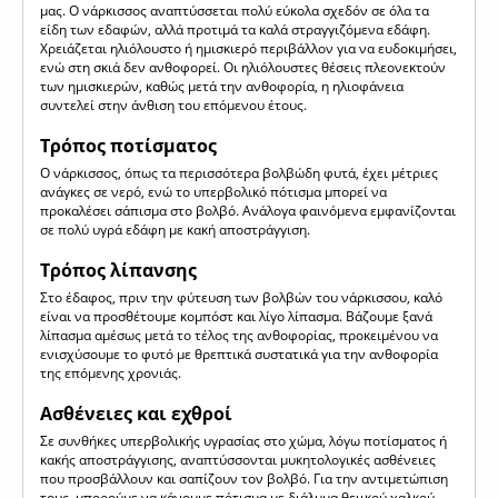
μας. Ο νάρκισσος αναπτύσσεται πολύ εύκολα σχεδόν σε όλα τα
είδη των εδαφών, αλλά προτιμά τα καλά στραγγιζόμενα εδάφη.
Χρειάζεται ηλιόλουστο ή ημισκιερό περιβάλλον για να ευδοκιμήσει,
ενώ στη σκιά δεν ανθοφορεί. Οι ηλιόλουστες θέσεις πλεονεκτούν
των ημισκιερών, καθώς μετά την ανθοφορία, η ηλιοφάνεια
συντελεί στην άνθιση του επόμενου έτους.
Τρόπος ποτίσματος
Ο νάρκισσος, όπως τα περισσότερα βολβώδη φυτά, έχει μέτριες
ανάγκες σε νερό, ενώ το υπερβολικό πότισμα μπορεί να
προκαλέσει σάπισμα στο βολβό. Ανάλογα φαινόμενα εμφανίζονται
σε πολύ υγρά εδάφη με κακή αποστράγγιση.
Τρόπος λίπανσης
Στο έδαφος, πριν την φύτευση των βολβών του νάρκισσου, καλό
είναι να προσθέτουμε κομπόστ και λίγο λίπασμα. Βάζουμε ξανά
λίπασμα αμέσως μετά το τέλος της ανθοφορίας, προκειμένου να
ενισχύσουμε το φυτό με θρεπτικά συστατικά για την ανθοφορία
της επόμενης χρονιάς.
Ασθένειες και εχθροί
Σε συνθήκες υπερβολικής υγρασίας στο χώμα, λόγω ποτίσματος ή
κακής αποστράγγισης, αναπτύσσονται μυκητολογικές ασθένειες
που προσβάλλουν και σαπίζουν τον βολβό. Για την αντιμετώπιση
τους, μπορούμε να κάνουμε πότισμα με διάλυμα θειικού χαλκού