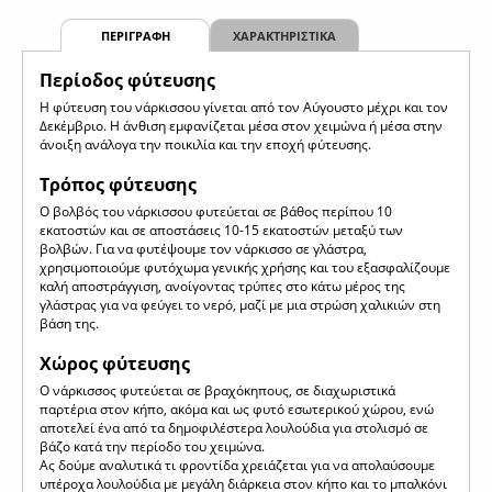
ΠΕΡΙΓΡΑΦΗ
ΧΑΡΑΚΤΗΡΙΣΤΙΚΑ
Περίοδος φύτευσης
Η φύτευση του νάρκισσου γίνεται από τον Αύγουστο μέχρι και τον
Δεκέμβριο. Η άνθιση εμφανίζεται μέσα στον χειμώνα ή μέσα στην
άνοιξη ανάλογα την ποικιλία και την εποχή φύτευσης.
Τρόπος φύτευσης
Ο βολβός του νάρκισσου φυτεύεται σε βάθος περίπου 10
εκατοστών και σε αποστάσεις 10-15 εκατοστών μεταξύ των
βολβών. Για να φυτέψουμε τον νάρκισσο σε γλάστρα,
χρησιμοποιούμε φυτόχωμα γενικής χρήσης και του εξασφαλίζουμε
καλή αποστράγγιση, ανοίγοντας τρύπες στο κάτω μέρος της
γλάστρας για να φεύγει το νερό, μαζί με μια στρώση χαλικιών στη
βάση της.
Χώρος φύτευσης
Ο νάρκισσος φυτεύεται σε βραχόκηπους, σε διαχωριστικά
παρτέρια στον κήπο, ακόμα και ως φυτό εσωτερικού χώρου, ενώ
αποτελεί ένα από τα δημοφιλέστερα λουλούδια για στολισμό σε
βάζο κατά την περίοδο του χειμώνα.
Ας δούμε αναλυτικά τι φροντίδα χρειάζεται για να απολαύσουμε
υπέροχα λουλούδια με μεγάλη διάρκεια στον κήπο και το μπαλκόνι