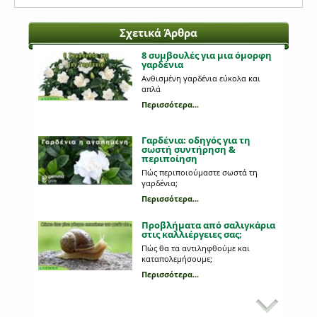
Σχετικά Άρθρα
8 συμβουλές για μια όμορφη
γαρδένια
Ανθισμένη γαρδένια εύκολα και
απλά
Περισσότερα...
Γαρδένια: oδηγός για τη
σωστή συντήρηση &
περιποίηση
Πώς περιποιούμαστε σωστά τη
γαρδένια;
Περισσότερα...
Προβλήματα από σαλιγκάρια
στις καλλιέργειες σας;
Πώς θα τα αντιληφθούμε και
καταπολεμήσουμε;
Περισσότερα...
Εχθροί και ασθένειες της
πιπεριάς