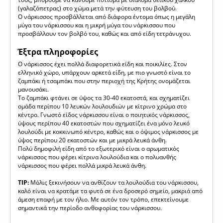
(γαλαζόπετρας) στο χώμα μετά την φύτευση του βολβού.
Ο νάρκισσος προσβάλλεται από διάφορα έντομα όπως η μεγάλη
μύγα του νάρκισσου και η μικρή μύγα του νάρκισσου που
προσβάλλουν τον βολβό του, καθώς και από είδη τετράνυχου.
Έξτρα πληροφορίες
Ο νάρκισσος έχει πολλά διαφορετικά είδη και ποικιλίες. Στον
ελληνικό χώρο, υπάρχουν αρκετά είδη, με πιο γνωστό είναι το
ζαμπάκι ή τσαμπάκι που στην περιοχή της Κρήτης ονομάζεται
μανουσάκι.
Το ζαμπάκι φτάνει σε ύψος τα 30-40 εκατοστά, και σχηματίζει
ομάδα περίπου 10 λευκών λουλουδιών με κίτρινο χρώμα στο
κέντρο. Γνωστό είδος νάρκισσου είναι ο ποιητικός νάρκισσος,
ύψους περίπου 40 εκατοστών που σχηματίζει ένα μόνο λευκό
λουλούδι με κοκκινωπό κέντρο, καθώς και ο όψιμος νάρκισσος με
ύψος περίπου 20 εκατοστών και με μικρά λευκά άνθη.
Πολύ δημοφιλή είδη από το εξωτερικό είναι ο αρωματικός
νάρκισσος που φέρει κίτρινα λουλούδια και ο πολυανθής
νάρκισσος που φέρει πολλά μικρά λευκά άνθη.
TIP:
Μόλις ξεκινήσουν να ανθίζουν τα λουλούδια του νάρκισσου,
καλό είναι να κρατάμε τα φυτά σε ένα δροσερό σημείο, μακριά από
άμεση επαφή με τον ήλιο. Με αυτόν τον τρόπο, επεκτείνουμε
σημαντικά την περίοδο ανθοφορίας του νάρκισσου.