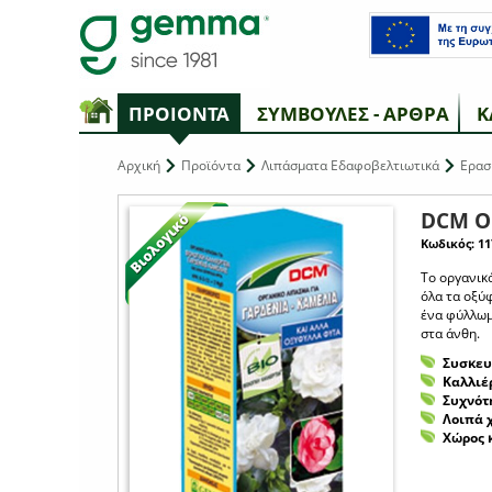
ΠΡΟΙΟΝΤΑ
ΣΥΜΒΟΥΛΕΣ - ΑΡΘΡΑ
Κ
Αρχική
Προϊόντα
Λιπάσματα Εδαφοβελτιωτικά
Ερασ
DCM Ορ
Κωδικός: 11
Το οργανικ
όλα τα οξύφ
ένα φύλλωμ
στα άνθη.
Συσκευ
Καλλιέ
Συχνότ
Λοιπά 
Χώρος 