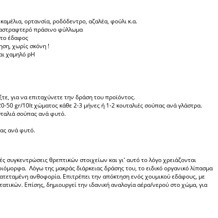
αμέλια, ορτανσία, ροδόδεντρο, αζαλέα, φούλι κ.α.
α αστραφτερό πράσινο φύλλωμα
στο έδαφος
ηση, χωρίς σκόνη !
αι χαμηλό pH
τε, για να επιταχύνετε την δράση του προϊόντος.
20-50 gr/10lt χώματος κάθε 2-3 μήνες ή 1-2 κουταλιές σούπας ανά γλάστρα.
υταλιά σούπας ανά φυτό.
ας ανά φυτό.
ές συγκεντρώσεις θρεπτικών στοιχείων και γι' αυτό το λόγο χρειάζονται
οιόμορφα. Λόγω της μακράς διάρκειας δράσης του, το ειδικό οργανικό λίπασμα
ατεταμένη ανθοφορία. Επιτρέπει την απόκτηση ενός χουμικού εδάφους, με
τικών. Επίσης, δημιουργεί την ιδανική αναλογία αέρα/νερού στο χώμα, για