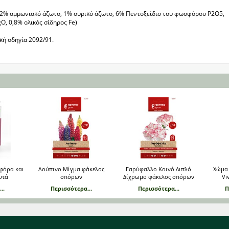
, 2% αμμωνιακό άζωτο, 1% ουρικό άζωτο, 6% Πεντοξείδιο του φωσφόρου P2O5,
O, 0,8% ολικός σίδηρος Fe)
κή οδηγία 2092/91.
οφόρα και
Λούπινο Μίγμα φάκελος
Γαρύφαλλο Κοινό Διπλό
Χώμα 
υτά
σπόρων
Δίχρωμο φάκελος σπόρων
Vi
..
Περισσότερα...
Περισσότερα...
Π