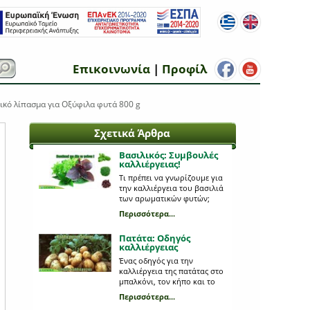
Επικοινωνία
|
Προφίλ
ό λίπασμα για Οξύφιλα φυτά 800 g
Σχετικά Άρθρα
Βασιλικός: Συμβουλές
καλλιέργειας!
Τι πρέπει να γνωρίζουμε για
την καλλιέργεια του βασιλιά
των αρωματικών φυτών;
Περισσότερα...
Πατάτα: Οδηγός
καλλιέργειας
Ένας οδηγός για την
καλλιέργεια της πατάτας στο
μπαλκόνι, τον κήπο και το
κτήμα.
Περισσότερα...