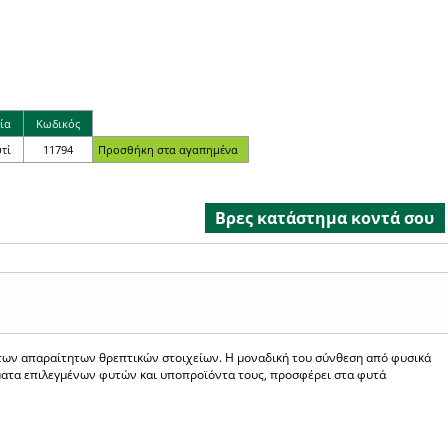
ία
Κωδικός
υτί
11794
Βρες κατάστημα κοντά σου
των απαραίτητων θρεπτικών στοιχείων. Η μοναδική του σύνθεση από φυσικά
ματα επιλεγμένων φυτών και υποπροϊόντα τους, προσφέρει στα φυτά