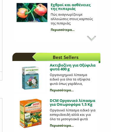
Εχθροί και ασθένειες
της πιπεριάς
Πώς αναγνωρίζουμε
αλλοιώσεις στους καρπούς
της πιπεριάς;
Περισσότερα...
Προβλήματα από
σαλιγκάρια στις
καλλιέργειες σας;
Πώς θα τα αντιληφθούμε και
καταπολεμήσουμε;
Best Sellers
Περισσότερα...
Ακτιβοζίνη για Οξύφιλα
φυτά 400 g
Προβλάστηση
πατατόσπορου
Οργανοχημικό λίπασμα
ειδικό για όλα τα οξύφιλα
Ποια είναι τα πλεονεκτήματα
φυτά όπως γαρδένια,
της και τι διαδικασία
καμέλια, φούλι, ορτανσία,
ακολουθούμε;
Περισσότερα...
αζαλέα κ.α.
Περισσότερα...
DCM Οργανικό λίπασμα
για Οπωροφόρα 1,5 Kg
Mε ποιον τρόπο
φυτεύουμε τους
Οργανικό λίπασμα ειδικό για
εποχιακούς βολβούς;
εσπεριδοειδή αλλά και για
όλα τα μεσογειακά φυτά
Mια διαδικασία πολύ απλή
όπως ελιές, δάφνες,
και εύκολη!
Περισσότερα...
ντάτουρες, συκιές και
Περισσότερα...