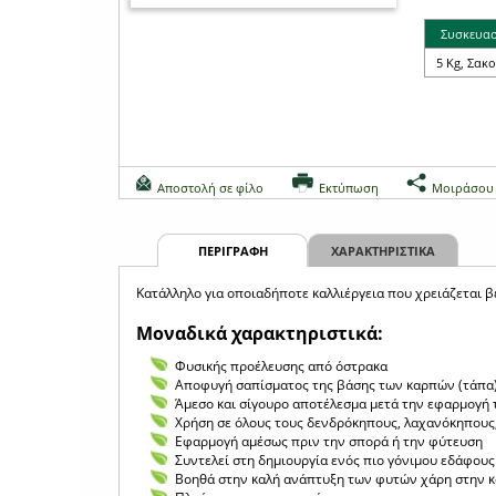
Συσκευα
5 Kg, Σακ
Αποστολή σε φίλο
Εκτύπωση
Μοιράσου
ΠΕΡΙΓΡΑΦΗ
ΧΑΡΑΚΤΗΡΙΣΤΙΚΑ
Κατάλληλο για οποιαδήποτε καλλιέργεια που χρειάζεται β
Μοναδικά χαρακτηριστικά:
Φυσικής προέλευσης από όστρακα
Αποφυγή σαπίσματος της βάσης των καρπών (τάπα)
Άμεσο και σίγουρο αποτέλεσμα μετά την εφαρμογή 
Xρήση σε όλους τους δενδρόκηπους, λαχανόκηπους,
Εφαρμογή αμέσως πριν την σπορά ή την φύτευση
Συντελεί στη δημιουργία ενός πιο γόνιμου εδάφους
Βοηθά στην καλή ανάπτυξη των φυτών χάρη στην 