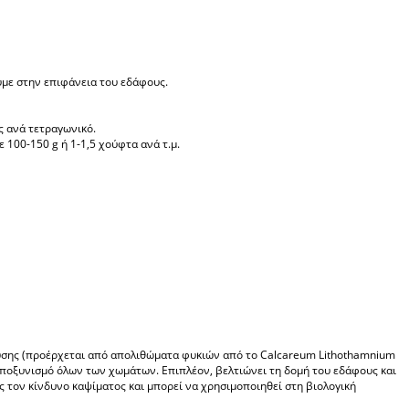
υμε στην επιφάνεια του εδάφους.
ς ανά τετραγωνικό.
 100-150 g ή 1-1,5 χούφτα ανά τ.μ.
υσης (προέρχεται από απολιθώματα φυκιών από το Calcareum Lithothamnium
 αποξυνισμό όλων των χωμάτων. Επιπλέον, βελτιώνει τη δομή του εδάφους και
ς τον κίνδυνο καψίματος και μπορεί να χρησιμοποιηθεί στη βιολογική