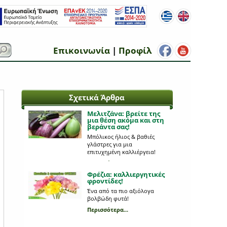
Επικοινωνία
|
Προφίλ
Σχετικά Άρθρα
Μελιτζάνα: βρείτε της
μια θέση ακόμα και στη
βεράντα σας!
Μπόλικος ήλιος & βαθιές
γλάστρες για μια
επιτυχημένη καλλιέργεια!
Περισσότερα...
Φρέζια: καλλιεργητικές
φροντίδες!
Ένα από τα πιο αξιόλογα
βολβώδη φυτά!
Περισσότερα...