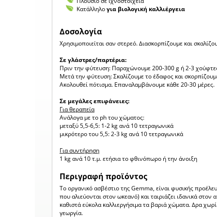
Πλούσιο σε ιχνοστοιχεία
Κατάλληλο
για βιολογική καλλιέργεια
Δοσολογία
Χρησιμοποιείται σαν στερεό. Διασκορπίζουμε και σκαλίζο
Σε γλάστρες/παρτέρια:
Πριν την φύτευση: Παραχώνουμε 200-300 g ή 2-3 χούφτε
Μετά την φύτευση: Σκαλίζουμε το έδαφος και σκορπίζουμε
Ακολουθεί πότισμα. Επαναλαμβάνουμε κάθε 20-30 μέρες.
Σε μεγάλες επιφάνειες:
Για θεραπεία
Ανάλογα με το ph του χώματος:
μεταξύ 5,5-6,5: 1-2 kg ανά 10 τετραγωνικά
μικρότερο του 5,5: 2-3 kg ανά 10 τετραγωνικά
Για συντήρηση
1 kg ανά 10 τ.μ. ετήσια το φθινόπωρο ή την άνοιξη
Περιγραφή προϊόντος
To οργανικό ασβέστιο της Gemma, είναι φυσικής προέλε
που αλιεύονται στον ωκεανό) και ταιριάζει ιδανικά στον
καθιστά εύκολα καλλιεργήσιμα τα βαριά χώματα. Δρα χωρί
γεωργία.