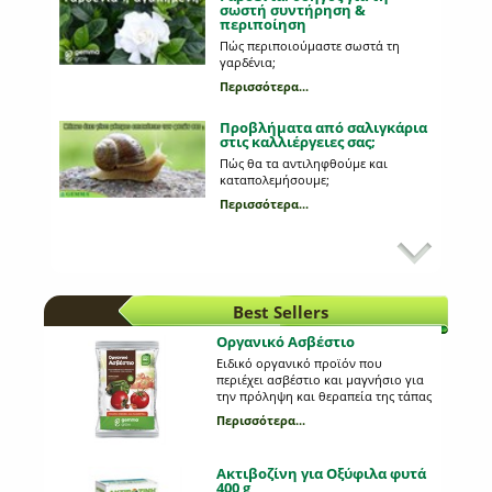
σωστή συντήρηση &
περιποίηση
Πώς περιποιούμαστε σωστά τη
γαρδένια;
Περισσότερα...
Προβλήματα από σαλιγκάρια
στις καλλιέργειες σας;
Πώς θα τα αντιληφθούμε και
καταπολεμήσουμε;
Περισσότερα...
Κυριότεροι εχθροί στη
καλλιέργεια της πατάτας
Ποια παράσιτα προσβάλλουν τη
πατάτα;
Best Sellers
Περισσότερα...
Οργανικό Ασβέστιο
Ειδικό οργανικό προϊόν που
Draker εναντίον κουνουπιών
περιέχει ασβέστιο και μαγνήσιο για
την πρόληψη και θεραπεία της τάπας
Ανέκαθεν η πιο αποτελεσματική
της ντομάτας και της πιπεριάς.
επιλογή έναντι των κουνουπιών
Περισσότερα...
Φυσικής προέλευσης από όστρακα
είναι το ψέκασμα του χώρου μας.
κατάλληλο για βιολογική
Πλέον μπορούμε μόνοι μας να
Περισσότερα...
καλλιέργεια.
καταπολεμήσουμε τα κουνούπια
Ακτιβοζίνη για Οξύφιλα φυτά
εύκολα, γρήγορα, οικονομικά και με
400 g