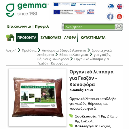
Επικοινωνία
|
Προφίλ
ΠΡΟΙΟΝΤΑ
ΣΥΜΒΟΥΛΕΣ - ΑΡΘΡΑ
ΚΑΤΑΣΤΗΜΑΤΑ
Αρχική
Προϊόντα
Λιπάσματα Εδαφοβελτιωτικά
Ερασιτεχνικά
λιπάσματα
Βάσει καλλιέργειας
για γκαζόν,
θάμνους, κωνοφόρα
Οργανικό λίπασμα για
Γκαζόν - Κωνοφόρα
Οργανικό λίπασμα
για Γκαζόν -
Κωνοφόρα
Κωδικός: 17120
Οργανικό λίπασμα κατάλληλο
για γκαζόν, θάμνους και
κωνοφόρα φυτά.
Συσκευασία:
1 Kg, 2 Kg, 5
Kg, Σακούλι
Καλλιέργεια:
Γκαζόν,