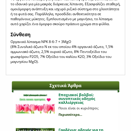
το ιδανικό για μία μακράς διάρκειας λίπανση. Εξασφαλίζει σταθερή,
ομοιόμορφη ανάπτυξη και ισχυρό ριζικό σύστημα στο χλοοτάπητα
ή τα φυτά σας. Παράλληλα, προσδίδει ανθεκτικότητα σε
παθογόνους μύκητες. Εμπλουτισμένο με μαγνήσιο, το λίπασμα
αυτό χαρίζει ένα όμορφο σκούρο πράσινο χρώμα στα φύλλα.
Σύνθεση
Οργανικό λίπασμα NPK 8-6-7 + 3MgO
(8% Συνολικό άζωτο Ν εκ του οποίου 4% οργανικό άζωτο, 1,5%
αμμωνιακό άζωτο, 2,5% ουρικό άζωτο, 8% Πεντοξείδιο του
φωσφόρου P2O5, 7% Οξείδιο του καλίου Κ2Ο, 3% Οξείδιο του
μαγνησίου MgO).
Σχετικά Άρθρα
Εποχιακοί βολβοί:
συνοπτικός οδηγός
καλλιέργειας
Ποιοι είναι οι κυριότεροι;
Περισσότερα...
Γαρδένια: oδηγός για τη