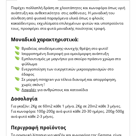
Παρέχει πολλαπλή δράση σε χλοοτάπητες και κωνοφόρα όπως υγιή
ανάπτυξη και ανθεκτικότητα στις ασθένειες. Η μοναδική του
σύνθεση από φυσικά παραγόμενα υλικά όπως ο φλοιός
κακαόδεντρου, εκχυλίσματα επιλεγμένων φυτών και υποπροϊόντα
τους, προσφέρει στα φυτά μοναδικής ποιότητας τροφή.
Μοναδικά χαρακτηριστικά:
Βραδείας αποδέσμευσης-συνεχής θρέψη στο φυτό!
Ισορροπημένη διατροφή για ομοιόμορφη ανάπτυξη
Εμπλουτισμός με μαγνήσιο για σκούρο πράσινο χρώμα στο
φύλλωμα
Ενεργοποίηση των ευεργετικών μικροοργανισμών στο
έδαφος
Σε μορφή minigran για τέλεια διανομή και απορρόφηση,
χωρίς σκόνη !
Ασφαλές
για ανθρώπους και κατοικίδια
Δοσολογία
Για γκαζόν: 2Kg σε 60m2 κάθε 1 μήνα. 2Kg σε 20m2 κάθε 3 μήνες.
Για κωνοφόρα: 100g-200g ανά φυτό κάθε 20-30 ημέρες. 200g-500g
ανά φυτό κάθε 2-3 μήνες.
Περιγραφή προϊόντος
Το οργανικό λίπασμα για γκαζόν και κωνοφόρα της Gemma, είναι