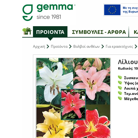
ΠΡΟΙΟΝΤΑ
ΣΥΜΒΟΥΛΕΣ - ΑΡΘΡΑ
Κ
Αρχική
Προϊόντα
Βολβοί ανθέων
Για ερασιτέχνες
Λίλιου
Κωδικός: 10
Συσκευ
Ύψος (ε
Λοιπά 
Τεμ.αν
Μέγεθο