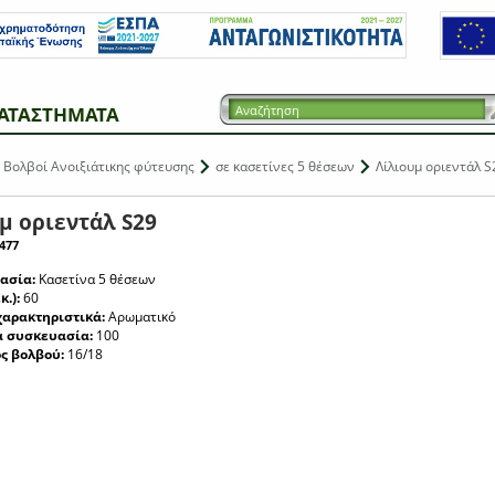
ΑΤΑΣΤΗΜΑΤΑ
Βολβοί Ανοιξιάτικης φύτευσης
σε κασετίνες 5 θέσεων
Λίλιουμ οριεντάλ S
μ οριεντάλ S29
477
ασία:
Κασετίνα 5 θέσεων
κ.):
60
χαρακτηριστικά:
Αρωματικό
ά συσκευασία:
100
ς βολβού:
16/18