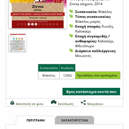
Zinnia elegans. Z014
Συσκευασία:
Φάκελος
Τύπος συσκευασίας:
Φάκελος μικρός
Εποχή σποράς:
Άνοιξη,
Καλοκαίρι
Εποχή συγκομιδής /
ανθοφορίας:
Καλοκαίρι,
Φθινόπωρο
Διάρκεια καλλιέργειας:
Μονοετές
Συσκευασία
Κωδικός
Φάκελος
12562
Βρες κατάστημα κοντά σου
Αποστολή σε φίλο
Εκτύπωση
Μοιράσου
ΠΕΡΙΓΡΑΦΗ
ΧΑΡΑΚΤΗΡΙΣΤΙΚΑ