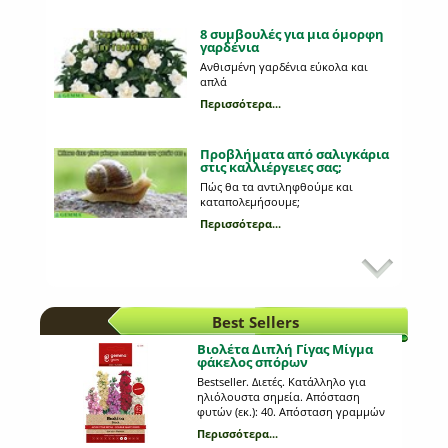
8 συμβουλές για μια όμορφη
γαρδένια
Ανθισμένη γαρδένια εύκολα και
απλά
Περισσότερα...
Προβλήματα από σαλιγκάρια
στις καλλιέργειες σας;
Πώς θα τα αντιληφθούμε και
καταπολεμήσουμε;
Περισσότερα...
Εχθροί και ασθένειες στη
καλλιέργεια του μαρουλιού
Τι από αυτά που παρατηρούμε στη
καλλιέργεια μας οφείλονται σε
Best Sellers
κάποια ασθένεια;
Περισσότερα...
Βιολέτα Διπλή Γίγας Μίγμα
φάκελος σπόρων
Draker εναντίον κουνουπιών
Bestseller. Διετές. Kατάλληλο για
ηλιόλουστα σημεία. Απόσταση
Ανέκαθεν η πιο αποτελεσματική
φυτών (εκ.): 40. Απόσταση γραμμών
επιλογή έναντι των κουνουπιών
(εκ.): 50. Βάθος σποράς (εκ.):0,4.
είναι το ψέκασμα του χώρου μας.
Περισσότερα...
Ημέρες φυτρώματος: 15. Έναρξη
Πλέον μπορούμε μόνοι μας να