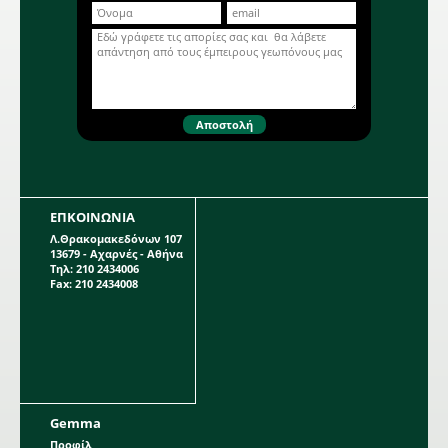
φυτών (εκ.): 40. Απόσταση γραμμών
Περισσότερα...
(εκ.): 50. Βάθος σποράς (εκ.):0,5.
Ημέρες φυτρώματος: 10-12. Έναρξη
ανθοφορίας (ημέρες): 60. Zinnia
elegans. Z024
ΕΠΚΟΙΝΩΝΙΑ
Λ.Θρακομακεδόνων 107
13679 - Αχαρνές - Αθήνα
Τηλ: 210 2434006
Fax: 210 2434008
Gemma
Προφίλ