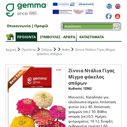
Επικοινωνία
|
Προφίλ
ΠΡΟΙΟΝΤΑ
ΣΥΜΒΟΥΛΕΣ - ΑΡΘΡΑ
ΚΑΤΑΣΤΗΜΑΤΑ
Αρχική
Προϊόντα
Σπόροι
Άνθη
Ζίννια Ντάλια Γίγας Μίγμα
φάκελος σπόρων
Ζίννια Ντάλια Γίγας
Μίγμα φάκελος
σπόρων
Κωδικός: 12562
Μονοετές. Kατάλληλο για
ηλιόλουστα σημεία. Απόσταση
φυτών (εκ.): 40. Απόσταση
γραμμών (εκ.): 50. Βάθος
σποράς (εκ.):0,5. Ημέρες
φυτρώματος: 10-12. Έναρξη
ανθοφορίας (ημέρες): 60.