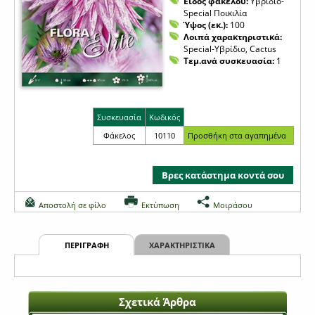
Είδος φακέλου:
Υβρίδιο-
Special Ποικιλία
Ύψος (εκ.):
100
Λοιπά χαρακτηριστικά:
Special-Υβρίδιο, Cactus
Τεμ.ανά συσκευασία:
1
Συσκευασία
Κωδικός
Φάκελος
10110
Βρες κατάστημα κοντά σου
Αποστολή σε φίλο
Εκτύπωση
Μοιράσου
ΠΕΡΙΓΡΑΦΗ
ΧΑΡΑΚΤΗΡΙΣΤΙΚΑ
Σχετικά Άρθρα