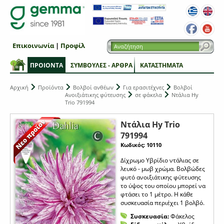
Επικοινωνία
|
Προφίλ
ΠΡΟΙΟΝΤΑ
ΣΥΜΒΟΥΛΕΣ - ΑΡΘΡΑ
ΚΑΤΑΣΤΗΜΑΤΑ
Αρχική
Προϊόντα
Βολβοί ανθέων
Για ερασιτέχνες
Βολβοί
Ανοιξιάτικης φύτευσης
σε φάκελα
Ντάλια Hy
Trio 791994
Ντάλια Hy Trio
791994
Κωδικός: 10110
Δίχρωμο Υβρίδιο ντάλιας σε
λευκό - μωβ χρώμα. Βολβώδες
φυτό ανοιξιάτικης φύτευσης
το ύψος του οποίου μπορεί να
φτάσει το 1 μέτρο. Η κάθε
συσκευασία περιέχει 1 βολβό.
Συσκευασία:
Φάκελος