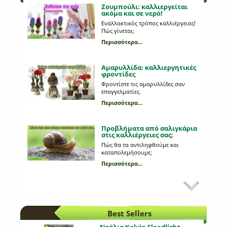
Ζουμπούλι: καλλιεργείται
ακόμα και σε νερό!
Εναλλακτικός τρόπος καλλιέργειας!
Πώς γίνεται;
Περισσότερα...
Αμαρυλλίδα: καλλιεργητικές
φροντίδες
Φροντίστε τις αμαρυλλίδες σαν
επαγγελματίες.
Περισσότερα...
Προβλήματα από σαλιγκάρια
στις καλλιέργειες σας;
Πώς θα τα αντιληφθούμε και
καταπολεμήσουμε;
Περισσότερα...
Εχθροί και ασθένειες στη
καλλιέργεια του μαρουλιού
Τι από αυτά που παρατηρούμε στη
καλλιέργεια μας οφείλονται σε
Best Sellers
κάποια ασθένεια;
Περισσότερα...