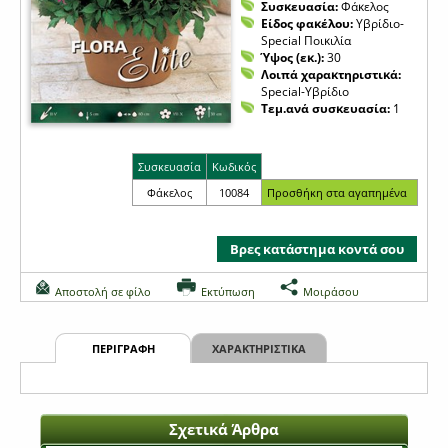
Συσκευασία:
Φάκελος
Είδος φακέλου:
Υβρίδιο-
Special Ποικιλία
Ύψος (εκ.):
30
Λοιπά χαρακτηριστικά:
Special-Υβρίδιο
Τεμ.ανά συσκευασία:
1
Συσκευασία
Κωδικός
Φάκελος
10084
Βρες κατάστημα κοντά σου
Αποστολή σε φίλο
Εκτύπωση
Μοιράσου
ΠΕΡΙΓΡΑΦΗ
ΧΑΡΑΚΤΗΡΙΣΤΙΚΑ
Σχετικά Άρθρα