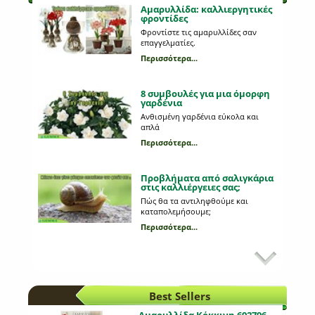
Αμαρυλλίδα: καλλιεργητικές
φροντίδες
Φροντίστε τις αμαρυλλίδες σαν
επαγγελματίες.
Περισσότερα...
8 συμβουλές για μια όμορφη
γαρδένια
Ανθισμένη γαρδένια εύκολα και
απλά
Περισσότερα...
Προβλήματα από σαλιγκάρια
στις καλλιέργειες σας;
Πώς θα τα αντιληφθούμε και
καταπολεμήσουμε;
Περισσότερα...
Εχθροί της καλλιέργειας της
τομάτας
Πώς θα αναγνωρίσουμε τυχόν
αλλοιώσεις στιςτομάτες μας;
Best Sellers
Περισσότερα...