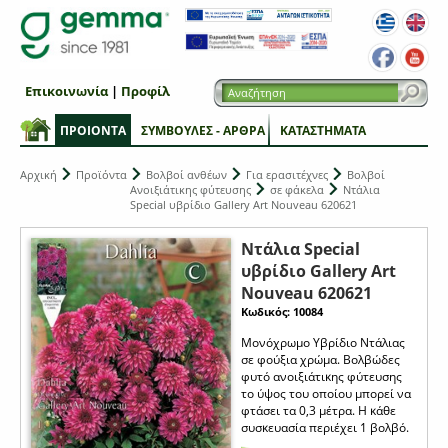
Επικοινωνία
|
Προφίλ
ΠΡΟΙΟΝΤΑ
ΣΥΜΒΟΥΛΕΣ - ΑΡΘΡΑ
ΚΑΤΑΣΤΗΜΑΤΑ
Αρχική
Προϊόντα
Βολβοί ανθέων
Για ερασιτέχνες
Βολβοί
Ανοιξιάτικης φύτευσης
σε φάκελα
Ντάλια
Special υβρίδιο Gallery Art Nouveau 620621
Ντάλια Special
υβρίδιο Gallery Art
Nouveau 620621
Κωδικός: 10084
Μονόχρωμο Υβρίδιο Ντάλιας
σε φούξια χρώμα. Βολβώδες
φυτό ανοιξιάτικης φύτευσης
το ύψος του οποίου μπορεί να
φτάσει τα 0,3 μέτρα. Η κάθε
συσκευασία περιέχει 1 βολβό.