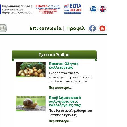
Επικοινωνία
|
Προφίλ
Σχετικά Άρθρα
Πατάτα: Οδηγός
καλλιέργειας
Ένας οδηγός για την
καλλιέργεια της πατάτας στο
μπαλκόνι, τον κήπο και το
κτήμα.
Περισσότερα...
Προβλήματα από
σαλιγκάρια στις
καλλιέργειες σας;
Πώς θα τα αντιληφθούμε και
καταπολεμήσουμε;
Περισσότερα...