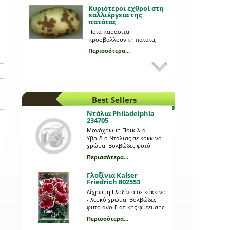
Κυριότεροι εχθροί στη
καλλιέργεια της
πατάτας
Ποια παράσιτα
προσβάλλουν τη πατάτα;
Περισσότερα...
Προβλάστηση
πατατόσπορου
Ποια είναι τα πλεονεκτήματα
της και τι διαδικασία
ακολουθούμε;
Best Sellers
Περισσότερα...
Ντάλια Philadelphia
234705
Μονόχρωμη Ποικιλία
Υβρίδιο Ντάλιας σε κόκκινο
χρώμα. Βολβώδες φυτό
ανοιξιάτικης φύτευσης το
Περισσότερα...
ύψος του οποίου μπορεί να
φτάσει το 1 μέτρο. Η κάθε
Γλοξίνια Kaiser
συσκευασία περιέχει 1
Friedrich 802553
βολβό.
Δίχρωμη Γλοξίνια σε κόκκινο
- λευκό χρώμα. Βολβώδες
φυτό ανοιξιάτικης φύτευσης
το ύψος του οποίου μπορεί
Περισσότερα...
να φτάσει τα 0,25 μέτρα. Η