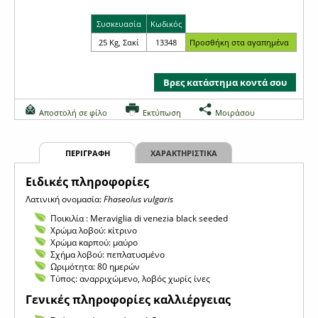
Συσκευασία
Κωδικός
25 Kg, Σακί
13348
Βρες κατάστημα κοντά σου
Αποστολή σε φίλο
Εκτύπωση
Μοιράσου
ΠΕΡΙΓΡΑΦΗ
ΧΑΡΑΚΤΗΡΙΣΤΙΚΑ
Eιδικές πληροφορίες
Λατινική ονομασία:
Fhaseolus vulgaris
Ποικιλία : Meraviglia di venezia black seeded
Χρώμα λοβού: κίτρινο
Χρώμα καρπού: μαύρο
Σχήμα λοβού: πεπλατυσμένο
Ωριμότητα: 80 ημερών
Τύπος: αναρριχώμενο, λοβός χωρίς ίνες
Γενικές πληροφορίες καλλιέργειας