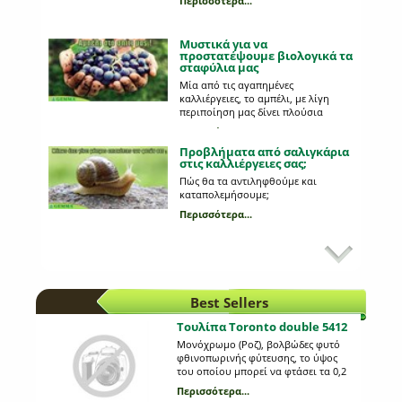
Περισσότερα...
Μυστικά για να
προστατέψουμε βιολογικά τα
σταφύλια μας
Μία από τις αγαπημένες
καλλιέργειες, το αμπέλι, με λίγη
περιποίηση μας δίνει πλούσια
παραγωγή!
Περισσότερα...
Προβλήματα από σαλιγκάρια
στις καλλιέργειες σας;
Πώς θα τα αντιληφθούμε και
καταπολεμήσουμε;
Περισσότερα...
Κυριότεροι εχθροί στη
καλλιέργεια της πατάτας
Ποια παράσιτα προσβάλλουν τη
πατάτα;
Best Sellers
Περισσότερα...
Τουλίπα Toronto double 5412
Μονόχρωμο (Ροζ), βολβώδες φυτό
Προβλάστηση πατατόσπορου
φθινοπωρινής φύτευσης, το ύψος
του οποίου μπορεί να φτάσει τα 0,2
Ποια είναι τα πλεονεκτήματα της και
m. Η κάθε συσκευασία περιέχει 5
τι διαδικασία ακολουθούμε;
Περισσότερα...
βολβούς μεγέθους 12+.