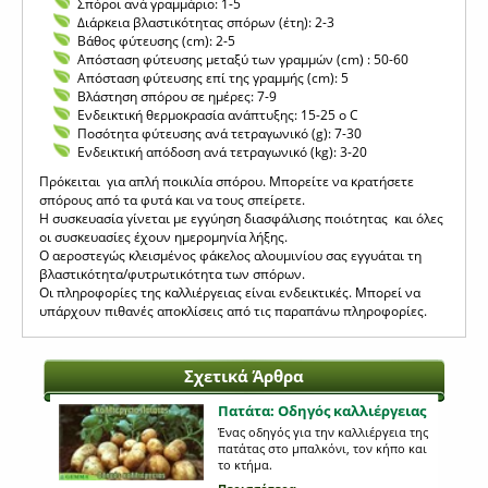
Σπόροι ανά γραμμάριο: 1-5
Διάρκεια βλαστικότητας σπόρων (έτη): 2-3
Βάθος φύτευσης (cm): 2-5
Απόσταση φύτευσης μεταξύ των γραμμών (cm) : 50-60
Απόσταση φύτευσης επί της γραμμής (cm): 5
Βλάστηση σπόρου σε ημέρες: 7-9
Ενδεικτική θερμοκρασία ανάπτυξης: 15-25 o C
Ποσότητα φύτευσης ανά τετραγωνικό (g): 7-30
Ενδεικτική απόδοση ανά τετραγωνικό (kg): 3-20
Πρόκειται για απλή ποικιλία σπόρου. Μπορείτε να κρατήσετε
σπόρους από τα φυτά και να τους σπείρετε.
Η συσκευασία γίνεται με εγγύηση διασφάλισης ποιότητας και όλες
οι συσκευασίες έχουν ημερομηνία λήξης.
Ο αεροστεγώς κλεισμένος φάκελος αλουμινίου σας εγγυάται τη
βλαστικότητα/φυτρωτικότητα των σπόρων.
Οι πληροφορίες της καλλιέργειας είναι ενδεικτικές. Μπορεί να
υπάρχουν πιθανές αποκλίσεις από τις παραπάνω πληροφορίες.
Σχετικά Άρθρα
Πατάτα: Οδηγός καλλιέργειας
Ένας οδηγός για την καλλιέργεια της
πατάτας στο μπαλκόνι, τον κήπο και
το κτήμα.