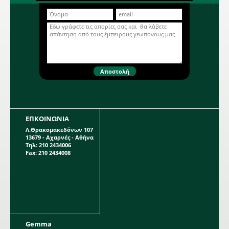
m. Η κάθε συσκευασία περιέχει 3
Περισσότερα...
βολβούς, διαφορετικού χρώματος,
μεγέθους 18/19.
ΕΠΚΟΙΝΩΝΙΑ
Λ.Θρακομακεδόνων 107
13679 - Αχαρνές - Αθήνα
Τηλ: 210 2434006
Fax: 210 2434008
Gemma