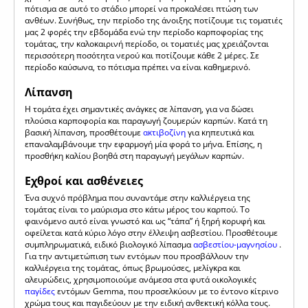
πότισμα σε αυτό το στάδιο μπορεί να προκαλέσει πτώση των
ανθέων. Συνήθως, την περίοδο της άνοιξης ποτίζουμε τις τοματιές
μας 2 φορές την εβδομάδα ενώ την περίοδο καρποφορίας της
τομάτας, την καλοκαιρινή περίοδο, οι τοματιές μας χρειάζονται
περισσότερη ποσότητα νερού και ποτίζουμε κάθε 2 μέρες. Σε
περίοδο καύσωνα, το πότισμα πρέπει να είναι καθημερινό.
Λίπανση
Η τομάτα έχει σημαντικές ανάγκες σε λίπανση, για να δώσει
πλούσια καρποφορία και παραγωγή ζουμερών καρπών. Κατά τη
βασική λίπανση, προσθέτουμε
ακτιβοζίνη
για κηπευτικά και
επαναλαμβάνουμε την εφαρμογή μία φορά το μήνα. Επίσης, η
προσθήκη καλίου βοηθά στη παραγωγή μεγάλων καρπών.
Εχθροί και ασθένειες
Ένα συχνό πρόβλημα που συναντάμε στην καλλιέργεια της
τομάτας είναι το μαύρισμα στο κάτω μέρος του καρπού. Το
φαινόμενο αυτό είναι γνωστό και ως “τάπα” ή ξηρή κορυφή και
οφείλεται κατά κύριο λόγο στην έλλειψη ασβεστίου. Προσθέτουμε
συμπληρωματικά, ειδικό βιολογικό λίπασμα
ασβεστίου-μαγνησίου
.
Για την αντιμετώπιση των εντόμων που προσβάλλουν την
καλλιέργεια της τομάτας, όπως βρωμούσες, μελίγκρα και
αλευρώδεις, χρησιμοποιούμε ανάμεσα στα φυτά οικολογικές
παγίδες
εντόμων Gemma, που προσελκύουν με το έντονο κίτρινο
χρώμα τους και παγιδεύουν με την ειδική ανθεκτική κόλλα τους.