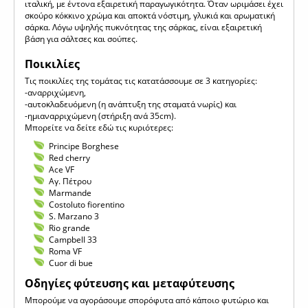
ιταλική, με έντονα εξαιρετική παραγωγικότητα. Όταν ωριμάσει έχει
σκούρο κόκκινο χρώμα και αποκτά νόστιμη, γλυκιά και αρωματική
σάρκα. Λόγω υψηλής πυκνότητας της σάρκας, είναι εξαιρετική
βάση για σάλτσες και σούπες.
Ποικιλίες
Τις ποικιλίες της τομάτας τις κατατάσσουμε σε 3 κατηγορίες:
-αναρριχώμενη,
-αυτοκλαδευόμενη (η ανάπτυξη της σταματά νωρίς) και
-ημιαναρριχώμενη (στήριξη ανά 35cm).
Μπορείτε να δείτε εδώ τις κυριότερες:
Principe Borghese
Red cherry
Ace VF
Aγ. Πέτρου
Μarmande
Costoluto fiorentino
S. Marzano 3
Rio grande
Campbell 33
Roma VF
Cuor di bue
Οδηγίες φύτευσης και μεταφύτευσης
Μπορούμε να αγοράσουμε σπορόφυτα από κάποιο φυτώριο και