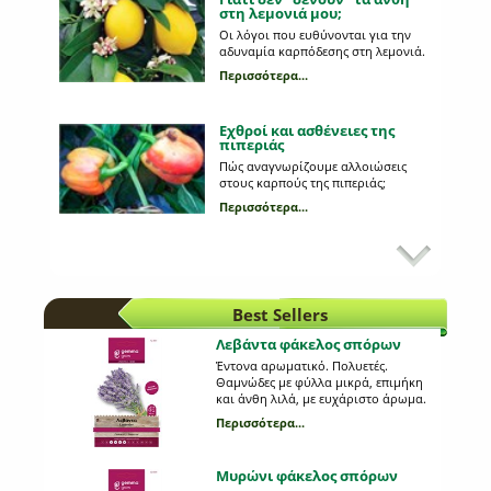
στη λεμονιά μου;
Οι λόγοι που ευθύνονται για την
αδυναμία καρπόδεσης στη λεμονιά.
Περισσότερα...
Εχθροί και ασθένειες της
πιπεριάς
Πώς αναγνωρίζουμε αλλοιώσεις
στους καρπούς της πιπεριάς;
Περισσότερα...
Κυριότεροι εχθροί στη
καλλιέργεια της πατάτας
Ποια παράσιτα προσβάλλουν τη
πατάτα;
Best Sellers
Περισσότερα...
Λεβάντα φάκελος σπόρων
Έντονα αρωματικό. Πολυετές.
Προβλάστηση πατατόσπορου
Θαμνώδες με φύλλα μικρά, επιμήκη
και άνθη λιλά, με ευχάριστο άρωμα.
Ποια είναι τα πλεονεκτήματα της και
Χρησιμοποιείται στη φαρμακευτική,
τι διαδικασία ακολουθούμε;
Περισσότερα...
στη βιομηχανία αρωμάτων και
Περισσότερα...
σαπουνιού. Απόσταση φυτών (εκ.):
40. Απόσταση γραμμών (εκ.): 50.
Μυρώνι φάκελος σπόρων
Βάθος σποράς (εκ.):1. Ημέρες