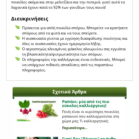
ποικιλίες ακόμα και στην μελιτζάνα και την πιπεριά. γιατί αυτά τα
λαχανικά έχουν κατά το 92% των γονιδίων τους κοινά!
Διευκρινήσεις
Πρόκειται για απλή ποικιλία σπόρου. Μπορείτε να κρατήσετε
σπόρους από τα φυτά και να τους σπείρετε.
Η συσκευασία γίνεται με εγγύηση διασφάλισης ποιότητας και
όλες οι συσκευασίες έχουν ημερομηνία λήξης.
Ο αεροστεγώς κλεισμένος φάκελος αλουμινίου σας εγγυάται
τη βλαστικότητα/φυτρωτικότητα των σπόρων.
Οι πληροφορίες της καλλιέργειας είναι ενδεικτικές. Μπορεί
να υπάρχουν πιθανές αποκλίσεις από τις παραπάνω
πληροφορίες.
Σχετικά Άρθρα
Ραπάνι: μία από τις πιο
εύκολες καλλιέργειες!
Ποιές είναι οι κυριότερες ποικιλίες
ραπανιού που καλλιεργούνται στη
χώρα μας; Tι καλλιεργητικές
περιποιήσεις χρειάζονται;
Περισσότερα...
Γιατί δεν "δένουν" τα άνθη