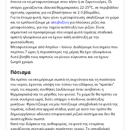
έπειτα να τα μεταφυτεύσουμε στον κήπο ή σε ζαρντινιέρες. Οι
ο
σπόροι χρειάζονται ιδανικά θερμοκρασίες 22-25
C, σε περιβάλλον
σχετικής υγρασίας για να βλαστήσουν σε 2-3 βδομάδες.
Για τα έτοιμα φυτά, πριν γίνει η μεταφύτευση, σκαλίζουμε το χώμα
και το εμπλουτίζουμε με
ακτιβοζίνη
για πλούσιες ρίζες και
μεταφυτεύσεις, για την ταχεία ανάπτυξη των ριζών. Είναι
σημαντικό να προσφέρουμε στα νεαρά φυτά τομάτας σταδιακά
αρκετή ηλιοφάνεια για να έχουν καλή ανάπτυξη με την
φωτοσύνθεση.
Μεταφυτεύουμε από Απρίλιο – Ιούνιο. Διαλέγουμε ένα σημείο που
περίπου 7 ώρες ή περισσότερες της μέρας θα έχει ηλιοφάνεια.
Αυτό βοηθά τους καρπούς να γίνουν εύγευστοι και να έχουν
ζωηρό χρώμα.
Πότισμα
Θα πρέπει να εκτιμήσουμε σωστά τη συχνότητα και τη ποσότητα
του νερού, έχοντας υπόψη τον τύπου του εδάφους αν ‘’κρατάει’’
νερό, τις καιρικές συνθήκες (αυξάνουμε όταν ανεβαίνει η
θερμοκρασία) και το μέγεθος του φυτού. Το χώμα δε θα πρέπει να
είναι συνέχεια υγρό, διότι υπάρχει ο κίνδυνος ανάπτυξης
μυκήτων. Φροντίζουμε να μην ποτίζουμε υπερβολικά τα φυτά της
τομάτας, ειδικά στα αρχικά στάδια, γιατί με αυτό τον τρόπο θα
δημιουργήσουν αδύνατο επιφανειακό ριζικό σύστημα και δεν θα
αναπτυχθούν σωστά.
Κατά την διάρκεια της ανθοφορίας, τα φυτά της ντομάτας
χρειάζονται σχετικά μικρές ποσότητες νερού. Το υπερβολικό