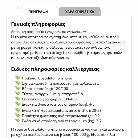
ΠΕΡΙΓΡΑΦΗ
ΧΑΡΑΚΤΗΡΙΣΤΙΚΑ
Γενικές πληροφορίες
Λατινική ονομασία:
Lycopersicon esculentum
Η τομάτα αποτελεί το αγαπημένο κηπευτικό, καθώς είναι πολύ
δημοφιλές σε όλες τις κουζίνες του κόσμου ως φρέσκο λαχανικό ή
με τη μορφή κόκκινης σάλτσας. Εφοδιάζει τον ανθρώπινο
οργανισμό με θρεπτικά στοιχεία και πλήθος βιταμινών, φυτικών
ινών και αντιοξειδωτικών ουσιών.
Ειδικές πληροφορίες καλλιέργειας
Ποικιλία: Costoluto fiorentino
Σχήμα καρπού: πεπλατυσμένη με αυλακώσεις
Βάρος καρπού (g): 180/200
Τύπος: αναρριχώμενη, επιτραπέζια
Σπόροι ανά γραμμάριο: 300-400
Διάρκεια βλαστικότητας σπόρων (έτη): 4-5
ο
Ενδεικτική θερμοκρασία ανάπτυξης(
C): 20-28
Ποσότητα φύτευσης ανά τετραγωνικό (g): 0,2
Ενδεικτική απόδοση ανά τετραγωνικό (kg): 3-7
Η τομάτα Costoluto fiorentino προορίζεται για νωπή κατανάλωση,
με σχήμα πεπλατυσμένο και βάρος 180-200 g. Είναι ποικιλία