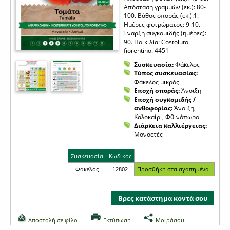
Απόσταση γραμμών (εκ.): 80-
100. Βάθος σποράς (εκ.):1.
Ημέρες φυτρώματος: 9-10.
Έναρξη συγκομιδής (ημέρες):
90. Ποικιλία: Costoluto
fiorentino. 4451
Συσκευασία:
Φάκελος
Τύπος συσκευασίας:
Φάκελος μικρός
Εποχή σποράς:
Άνοιξη
Εποχή συγκομιδής /
ανθοφορίας:
Άνοιξη,
Καλοκαίρι, Φθινόπωρο
Διάρκεια καλλιέργειας:
Μονοετές
Συσκευασία
Κωδικός
Φάκελος
12802
Βρες κατάστημα κοντά σου
Αποστολή σε φίλο
Εκτύπωση
Μοιράσου