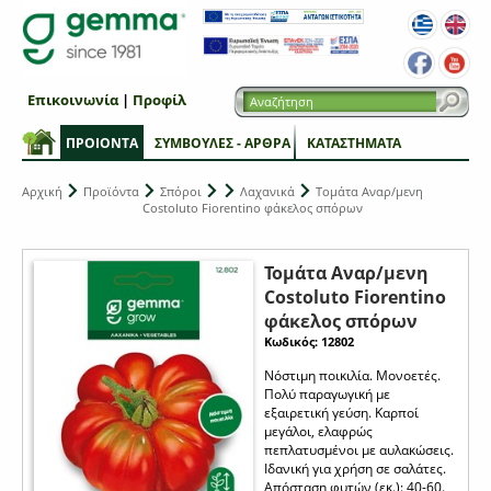
Επικοινωνία
|
Προφίλ
ΠΡΟΙΟΝΤΑ
ΣΥΜΒΟΥΛΕΣ - ΑΡΘΡΑ
ΚΑΤΑΣΤΗΜΑΤΑ
Αρχική
Προϊόντα
Σπόροι
Λαχανικά
Τομάτα Αναρ/μενη
Costoluto Fiorentino φάκελος σπόρων
Τομάτα Αναρ/μενη
Costoluto Fiorentino
φάκελος σπόρων
Κωδικός: 12802
Νόστιμη ποικιλία. Μονοετές.
Πολύ παραγωγική με
εξαιρετική γεύση. Καρποί
μεγάλοι, ελαφρώς
πεπλατυσμένοι με αυλακώσεις.
Ιδανική για χρήση σε σαλάτες.
Απόσταση φυτών (εκ.): 40-60.