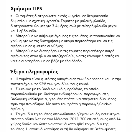
Χρήσιμα TIPS
Οι τομάτες διατηρούνται εκτός ψυγείου σε θερμοκρασία
δωματίου με σχετική υγρασία. Τομάτες με μαλακή φλούδα,
διατηρούνται ώριμες για 3-4 μέρες, ενώ με σκληρή φλούδα μέχρι
και 1 εβδομάδα.
Μπορούμε να κόψουμε άγουρες τις τομάτες με πρασινοκόκκινο
χρώμα, για να τις διατηρήσουμε ακόμα περισσότερο και να τις
αφήσουμε σε φυσικές συνθήκες.
Μπορούμε να διατηρήσουμε τις τομάτες περισσότερο καιρό
αφήνοντας στον ήλιο να αποξηραθούν, να τις κάνουμε λιαστές και
να τις συντηρήσουμε σε βάζα με ελαιόλαδο.
Έξτρα πληροφορίες
Η τομάτα είναι φυτό της οικογένειας των Solanaceae και με την
πατάτα έχουν το 92% των γονιδίων τους κοινά.
Σύμφωνα με το βιοδυναμικό ημερολόγιο, το οποίο
παρακολουθούν με ιδιαίτερο ενδιαφέρον οι παραγωγοί στη
βιολογική καλλιέργεια, η τομάτα πρέπει να σπέρνεται δύο μέρες
πριν την πανσέληνο. Με αυτό τον τρόπο η παραγωγή θα είναι
άφθονη.
Τα γονίδια τη τομάτας αποκωδικοποιήθηκαν και δημοσιεύτηκαν
στο περιοδικό Nature τον Μάιο του 2012. 300 επιστήμονες από 14
χώρες δούλεψαν ώστε να αποκωδικοποιηθεί το γονίδιο της
τομάτας. Η αποκωδικοποίηση αυτή θα οδηγήσει σε βελτιωμένες