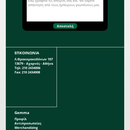
(εκ.):0,5-1. Ημέρες φυτρώματος: 15-
20. Έναρξη συγκομιδής (ημέρες): 70.
Anethum graveolens. 0015
ΕΠΚΟΙΝΩΝΙΑ
Λ.Θρακομακεδόνων 107
13679 - Αχαρνές - Αθήνα
Τηλ: 210 2434006
Fax: 210 2434008
Gemma
Προφίλ
Αντιπροσωπείες
Merchandizing