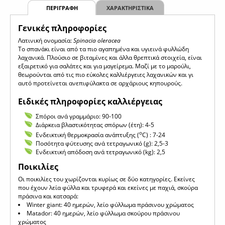
ΠΕΡΙΓΡΑΦΗ
ΧΑΡΑΚΤΗΡΙΣΤΙΚΑ
Γενικές πληροφορίες
Λατινική ονομασία:
Spinacia oleracea
Το σπανάκι είναι από τα πιο αγαπημένα και υγιεινά φυλλώδη
λαχανικά. Πλούσιο σε βιταμίνες και άλλα θρεπτικά στοιχεία, είναι
εξαιρετικό για σαλάτες και για μαγείρεμα. Μαζί με το μαρούλι,
θεωρούνται από τις πιο εύκολες καλλιέργειες λαχανικών και γι
αυτό προτείνεται ανεπιφύλακτα σε αρχάριους κηπουρούς.
Ειδικές πληροφορίες καλλιέργειας
Σπόροι ανά γραμμάριο: 90-100
Διάρκεια βλαστικότητας σπόρων (έτη): 4-5
ο
Ενδεικτική θερμοκρασία ανάπτυξης (
C) : 7-24
Ποσότητα φύτευσης ανά τετραγωνικό (g): 2,5-3
Ενδεικτική απόδοση ανά τετραγωνικό (kg): 2,5
Ποικιλίες
Οι ποικιλίες του χωρίζονται κυρίως σε δύο κατηγορίες. Εκείνες
που έχουν λεία φύλλα και τρυφερά και εκείνες με παχιά, σκούρα
πράσινα και κατσαρά:
Winter giant: 40 ημερών, λείο φύλλωμα πράσινου χρώματος
Μatador: 40 ημερών, λείο φύλλωμα σκούρου πράσινου
χρώματος