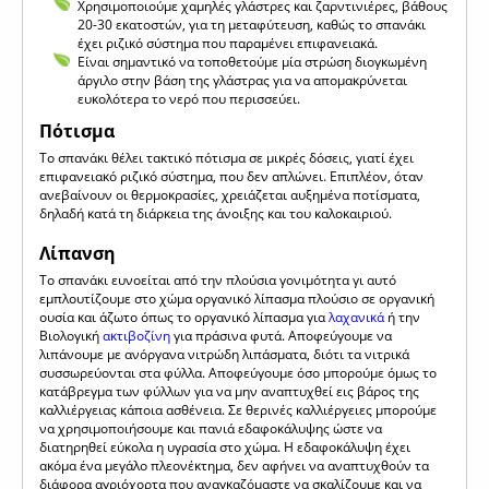
Χρησιμοποιούμε χαμηλές γλάστρες και ζαρντινιέρες, βάθους
20-30 εκατοστών, για τη μεταφύτευση, καθώς το σπανάκι
έχει ριζικό σύστημα που παραμένει επιφανειακά.
Είναι σημαντικό να τοποθετούμε μία στρώση διογκωμένη
άργιλο στην βάση της γλάστρας για να απομακρύνεται
ευκολότερα το νερό που περισσεύει.
Πότισμα
Το σπανάκι θέλει τακτικό πότισμα σε μικρές δόσεις, γιατί έχει
επιφανειακό ριζικό σύστημα, που δεν απλώνει. Επιπλέον, όταν
ανεβαίνουν οι θερμοκρασίες, χρειάζεται αυξημένα ποτίσματα,
δηλαδή κατά τη διάρκεια της άνοιξης και του καλοκαιριού.
Λίπανση
Το σπανάκι ευνοείται από την πλούσια γονιμότητα γι αυτό
εμπλουτίζουμε στο χώμα οργανικό λίπασμα πλούσιο σε οργανική
ουσία και άζωτο όπως το οργανικό λίπασμα για
λαχανικά
ή την
Βιολογική
ακτιβοζίνη
για πράσινα φυτά. Αποφεύγουμε να
λιπάνουμε με ανόργανα νιτρώδη λιπάσματα, διότι τα νιτρικά
συσσωρεύονται στα φύλλα. Αποφεύγουμε όσο μπορούμε όμως το
κατάβρεγμα των φύλλων για να μην αναπτυχθεί εις βάρος της
καλλιέργειας κάποια ασθένεια. Σε θερινές καλλιέργειες μπορούμε
να χρησιμοποιήσουμε και πανιά εδαφοκάλυψης ώστε να
διατηρηθεί εύκολα η υγρασία στο χώμα. Η εδαφοκάλυψη έχει
ακόμα ένα μεγάλο πλεονέκτημα, δεν αφήνει να αναπτυχθούν τα
διάφορα αγριόχορτα που αναγκαζόμαστε να σκαλίζουμε και να