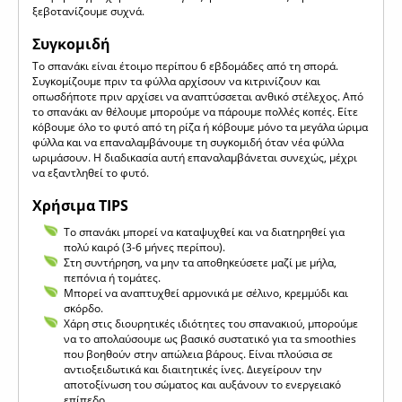
ξεβοτανίζουμε συχνά.
Συγκομιδή
Το σπανάκι είναι έτοιμο περίπου 6 εβδομάδες από τη σπορά.
Συγκομίζουμε πριν τα φύλλα αρχίσουν να κιτρινίζουν και
οπωσδήποτε πριν αρχίσει να αναπτύσσεται ανθικό στέλεχος. Από
το σπανάκι αν θέλουμε μπορούμε να πάρουμε πολλές κοπές. Είτε
κόβουμε όλο το φυτό από τη ρίζα ή κόβουμε μόνο τα μεγάλα ώριμα
φύλλα και να επαναλαμβάνουμε τη συγκομιδή όταν νέα φύλλα
ωριμάσουν. Η διαδικασία αυτή επαναλαμβάνεται συνεχώς, μέχρι
να εξαντληθεί το φυτό.
Χρήσιμα TIPS
Το σπανάκι μπορεί να καταψυχθεί και να διατηρηθεί για
πολύ καιρό (3-6 μήνες περίπου).
Στη συντήρηση, να μην τα αποθηκεύσετε μαζί με μήλα,
πεπόνια ή τομάτες.
Μπορεί να αναπτυχθεί αρμονικά με σέλινο, κρεμμύδι και
σκόρδο.
Χάρη στις διουρητικές ιδιότητες του σπανακιού, μπορούμε
να το απολαύσουμε ως βασικό συστατικό για τα smoothies
που βοηθούν στην απώλεια βάρους. Είναι πλούσια σε
αντιοξειδωτικά και διαιτητικές ίνες. Διεγείρουν την
αποτοξίνωση του σώματος και αυξάνουν το ενεργειακό
επίπεδο.