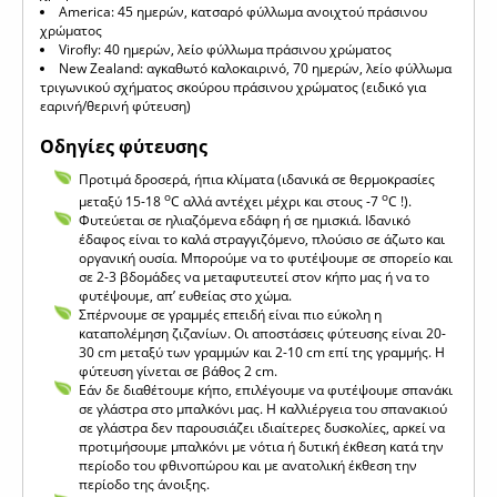
America: 45 ημερών, κατσαρό φύλλωμα ανοιχτού πράσινου
χρώματος
Virofly: 40 ημερών, λείο φύλλωμα πράσινου χρώματος
Νew Zealand: αγκαθωτό καλοκαιρινό, 70 ημερών, λείο φύλλωμα
τριγωνικού σχήματος σκούρου πράσινου χρώματος (ειδικό για
εαρινή/θερινή φύτευση)
Οδηγίες φύτευσης
Προτιμά δροσερά, ήπια κλίματα (ιδανικά σε θερμοκρασίες
ο
ο
μεταξύ 15-18
C αλλά αντέχει μέχρι και στους -7
C !).
Φυτεύεται σε ηλιαζόμενα εδάφη ή σε ημισκιά. Ιδανικό
έδαφος είναι το καλά στραγγιζόμενο, πλούσιο σε άζωτο και
οργανική ουσία. Μπορούμε να το φυτέψουμε σε σπορείο και
σε 2-3 βδομάδες να μεταφυτευτεί στον κήπο μας ή να το
φυτέψουμε, απ’ ευθείας στο χώμα.
Σπέρνουμε σε γραμμές επειδή είναι πιο εύκολη η
καταπολέμηση ζιζανίων. Οι αποστάσεις φύτευσης είναι 20-
30 cm μεταξύ των γραμμών και 2-10 cm επί της γραμμής. H
φύτευση γίνεται σε βάθος 2 cm.
Εάν δε διαθέτουμε κήπο, επιλέγουμε να φυτέψουμε σπανάκι
σε γλάστρα στο μπαλκόνι μας. Η καλλιέργεια του σπανακιού
σε γλάστρα δεν παρουσιάζει ιδιαίτερες δυσκολίες, αρκεί να
προτιμήσουμε μπαλκόνι με νότια ή δυτική έκθεση κατά την
περίοδο του φθινοπώρου και με ανατολική έκθεση την
περίοδο της άνοιξης.