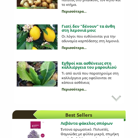
το κτήμα.
Περισσότερα...
Γιατί δεν "δένουν" τα άνθη
στη λεμονιά μου;
Οι λόγοι που ευθύνονται για την
αδυναμία καρπόδεσης στη λεμονιά.
Περισσότερα...
Εχθροί και ασθένειες στη
καλλιέργεια του μαρουλιού
Τι από αυτά που παρατηρούμε στη
καλλιέργεια μας οφείλονται σε
κάποια ασθένεια;
Περισσότερα...
Προβλήματα από σαλιγκάρια
στις καλλιέργειες σας;
Πώς θα τα αντιληφθούμε και
καταπολεμήσουμε;
Best Sellers
Περισσότερα...
Λεβάντα φάκελος σπόρων
Έντονα αρωματικό. Πολυετές.
Καλλιέργεια μανιταριών
Θαμνώδες με φύλλα μικρά, επιμήκη
Pleurotus στο σπίτι;