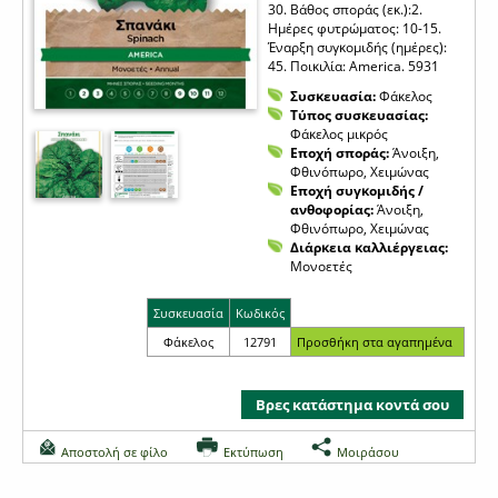
30. Βάθος σποράς (εκ.):2.
Ημέρες φυτρώματος: 10-15.
Έναρξη συγκομιδής (ημέρες):
45. Ποικιλία: America. 5931
Συσκευασία:
Φάκελος
Τύπος συσκευασίας:
Φάκελος μικρός
Εποχή σποράς:
Άνοιξη,
Φθινόπωρο, Χειμώνας
Εποχή συγκομιδής /
ανθοφορίας:
Άνοιξη,
Φθινόπωρο, Χειμώνας
Διάρκεια καλλιέργειας:
Μονοετές
Συσκευασία
Κωδικός
Φάκελος
12791
Βρες κατάστημα κοντά σου
Αποστολή σε φίλο
Εκτύπωση
Μοιράσου