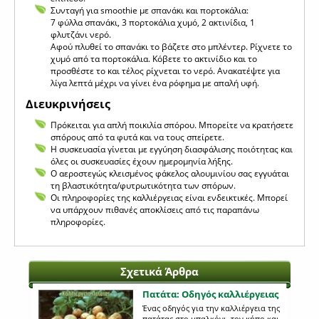
Συνταγή για smoothie με σπανάκι και πορτοκάλια:
7 φύλλα σπανάκι, 3 πορτοκάλια χυμό, 2 ακτινίδια, 1
φλυτζάνι νερό.
Αφού πλυθεί το σπανάκι το βάζετε στο μπλέντερ. Ρίχνετε το
χυμό από τα πορτοκάλια. Κόβετε το ακτινίδιο και το
προσθέστε το και τέλος ρίχνεται το νερό. Ανακατέψτε για
λίγα λεπτά μέχρι να γίνει ένα ρόφημα με απαλή υφή.
Διευκρινήσεις
Πρόκειται για απλή ποικιλία σπόρου. Μπορείτε να κρατήσετε
σπόρους από τα φυτά και να τους σπείρετε.
Η συσκευασία γίνεται με εγγύηση διασφάλισης ποιότητας και
όλες οι συσκευασίες έχουν ημερομηνία λήξης.
Ο αεροστεγώς κλεισμένος φάκελος αλουμινίου σας εγγυάται
τη βλαστικότητα/φυτρωτικότητα των σπόρων.
Οι πληροφορίες της καλλιέργειας είναι ενδεικτικές. Μπορεί
να υπάρχουν πιθανές αποκλίσεις από τις παραπάνω
πληροφορίες.
Σχετικά Άρθρα
Πατάτα: Οδηγός καλλιέργειας
Ένας οδηγός για την καλλιέργεια της
πατάτας στο μπαλκόνι, τον κήπο και