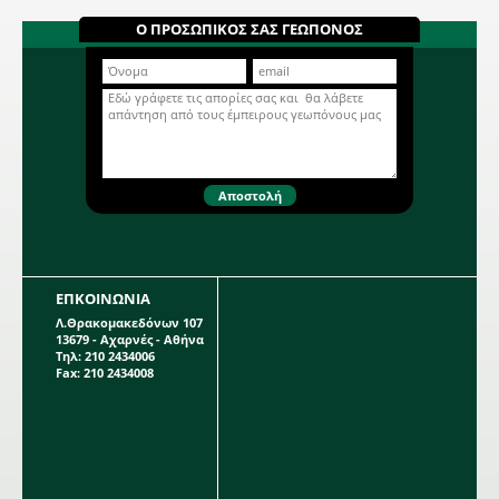
Capparis spinosa. 0345
Για σαλάτα. Μονοετές. Ποικιλία
Ο ΠΡΟΣΩΠΙΚΟΣ ΣΑΣ ΓΕΩΠΟΝΟΣ
μεσοπρώιμη με εξαιρετική
ανάπτυξη, μεγάλα και τρυφερά
φύλλα. Καλή ανθεκτικότητα στο
Περισσότερα...
κρύο και γεύση εξαιρετική.
Απόσταση φυτών (εκ.): 10. Απόσταση
γραμμών (εκ.): 30. Βάθος σποράς
(εκ.):0,5. Ημέρες φυτρώματος: 8-10.
Έναρξη συγκομιδής (ημέρες): 180.
Ποικιλία: D Olanda a seme grosso.
6121
ΕΠΚΟΙΝΩΝΙΑ
Λ.Θρακομακεδόνων 107
13679 - Αχαρνές - Αθήνα
Τηλ: 210 2434006
Fax: 210 2434008