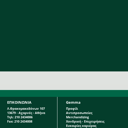
ΕΠΚΟΙΝΩΝΙΑ
Gemma
Λ.Θρακομακεδόνων 107
Προφίλ
13679 - Αχαρνές - Αθήνα
Αντιπροσωπείες
Τηλ: 210 2434006
Merchandizing
Fax: 210 2434008
Χονδρική - Επιχειρήσεις
Ευκαιρίες καριέρας