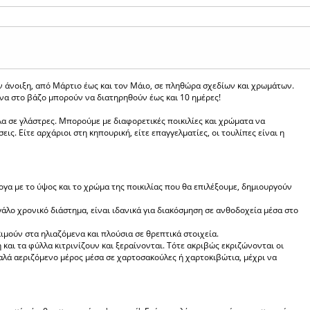
ν άνοιξη, από Μάρτιο έως και τον Μάιο, σε πληθώρα σχεδίων και χρωμάτων.
ένα στο βάζο μπορούν να διατηρηθούν έως και 10 ημέρες!
λα σε γλάστρες. Μπορούμε με διαφορετικές ποικιλίες και χρώματα να
ς. Είτε αρχάριοι στη κηπουρική, είτε επαγγελματίες, οι τουλίπες είναι η
γα με το ύψος και το χρώμα της ποικιλίας που θα επιλέξουμε, δημιουργούν
γάλο χρονικό διάστημα, είναι ιδανικά για διακόσμηση σε ανθοδοχεία μέσα στο
μούν στα ηλιαζόμενα και πλούσια σε θρεπτικά στοιχεία.
 και τα φύλλα κιτρινίζουν και ξεραίνονται. Τότε ακριβώς εκριζώνονται οι
καλά αεριζόμενο μέρος μέσα σε χαρτοσακούλες ή χαρτοκιβώτια, μέχρι να