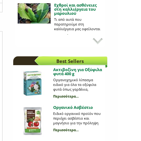
Εχθροί και ασθένειες
στη καλλιέργεια του
μαρουλιού
Τι από αυτά που
παρατηρούμε στη
καλλιέργεια μας οφείλονται
σε κάποια ασθένεια;
Περισσότερα...
Εχθροί της
καλλιέργειας της
τομάτας
Πώς θα αναγνωρίσουμε
τυχόν αλλοιώσεις
Best Sellers
στιςτομάτες μας;
Περισσότερα...
Ακτιβοζίνη για Οξύφιλα
φυτά 400 g
Πώς συντηρούμε το
γκαζόν;
Οργανοχημικό λίπασμα
ειδικό για όλα τα οξύφιλα
Ακολουθεί συνοπτικός
φυτά όπως γαρδένια,
οδηγός.
καμέλια, φούλι, ορτανσία,
Περισσότερα...
Περισσότερα...
αζαλέα κ.α.
Οργανικό Ασβέστιο
Πώς μεταφυτεύουμε;
Ειδικό οργανικό προϊόν που
περιέχει ασβέστιο και
Εύκολα και γρήγορα
μαγνήσιο για την πρόληψη
μαθαίνουμε κάτι που
και θεραπεία της τάπας της
συναντάμε πολύ συχνά στον
Περισσότερα...
ντομάτας και της πιπεριάς.
κήπο και το μπαλκόνι.
Περισσότερα...
Φυσικής προέλευσης από