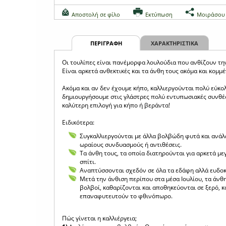
Αποστολή σε φίλο
Εκτύπωση
Μοιράσου
ΠΕΡΙΓΡΑΦΗ
ΧΑΡΑΚΤΗΡΙΣΤΙΚΑ
Οι τουλίπες είναι πανέμορφα λουλούδια που ανθίζουν τη
Είναι αρκετά ανθεκτικές και τα άνθη τους ακόμα και κομμ
Ακόμα και αν δεν έχουμε κήπο, καλλιεργούνται πολύ εύκο
δημιουργήσουμε στις γλάστρες πολύ εντυπωσιακές συνθέσει
καλύτερη επιλογή για κήπο ή βεράντα!
Ειδικότερα:
Συγκαλλιεργούνται με άλλα βολβώδη φυτά και ανάλο
ωραίους συνδυασμούς ή αντιθέσεις.
Τα άνθη τους, τα οποία διατηρούνται για αρκετά με
σπίτι.
Αναπτύσσονται σχεδόν σε όλα τα εδάφη αλλά ευδοκι
Μετά την άνθιση περίπου στα μέσα Ιουλίου, τα άνθη
βολβοί, καθαρίζονται και αποθηκεύονται σε ξερό, 
επαναφυτευτούν το φθινόπωρο.
Πώς γίνεται η καλλιέργεια;