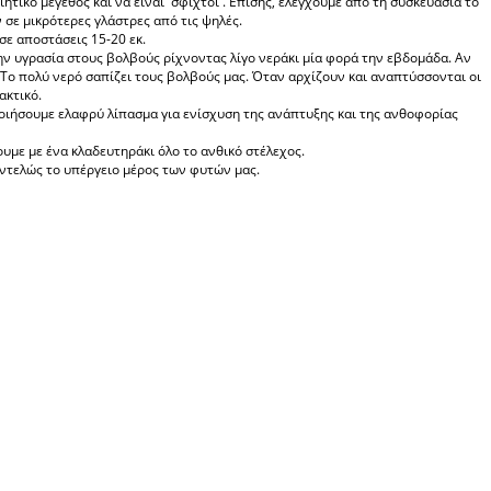
τικό μέγεθος και να είναι 'σφιχτοί'. Επίσης, ελέγχουμε από τη συσκευασία το
 σε μικρότερες γλάστρες από τις ψηλές.
 σε αποστάσεις 15-20 εκ.
ην υγρασία στους βολβούς ρίχνοντας λίγο νεράκι μία φορά την εβδομάδα. Αν
 Το πολύ νερό σαπίζει τους βολβούς μας. Όταν αρχίζουν και αναπτύσσονται οι
ακτικό.
ιήσουμε ελαφρύ λίπασμα για ενίσχυση της ανάπτυξης και της ανθοφορίας
υμε με ένα κλαδευτηράκι όλο το ανθικό στέλεχος.
εντελώς το υπέργειο μέρος των φυτών μας.