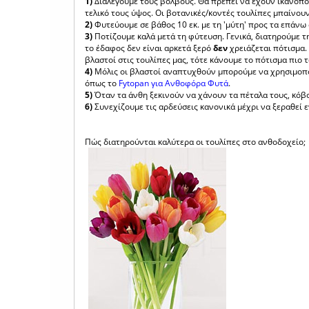
1)
Διαλέγουμε τους βολβούς. Θα πρέπει να έχουν ικανοποιη
τελικό τους ύψος. Οι βοτανικές/κοντές τουλίπες μπαίνουν
2)
Φυτεύουμε σε βάθος 10 εκ. με τη 'μύτη' προς τα επάνω
3)
Ποτίζουμε καλά μετά τη φύτευση. Γενικά, διατηρούμε τ
το έδαφος δεν είναι αρκετά ξερό
δεν
χρειάζεται πότισμα.
βλαστοί στις τουλίπες μας, τότε κάνουμε το πότισμα πιο τ
4)
Μόλις οι βλαστοί αναπτυχθούν μπορούμε να χρησιμοπο
όπως το
Fytopan για Ανθοφόρα Φυτά
.
5)
Όταν τα άνθη ξεκινούν να χάνουν τα πέταλα τους, κόβο
6)
Συνεχίζουμε τις αρδεύσεις κανονικά μέχρι να ξεραθεί 
Πώς διατηρούνται καλύτερα οι τουλίπες στο ανθοδοχείο;