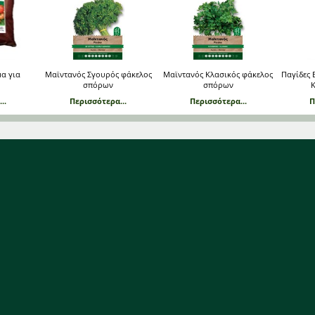
α για
Μαϊντανός Σγουρός φάκελος
Μαϊντανός Κλασικός φάκελος
Παγίδες
σπόρων
σπόρων
Κ
..
Περισσότερα...
Περισσότερα...
Π