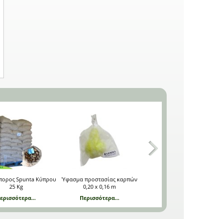
πορος Spunta Κύπρου
Ύφασμα προστασίας καρπών
Χώμα για Οξύφιλα φυτά
25 Kg
0,20 x 0,16 m
Vivimus 40 L DCM
ερισσότερα...
Περισσότερα...
Περισσότερα...