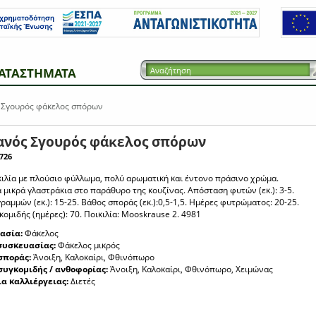
ΑΤΑΣΤΗΜΑΤΑ
Σγουρός φάκελος σπόρων
ανός Σγουρός φάκελος σπόρων
726
ικιλία με πλούσιο φύλλωμα, πολύ αρωματική και έντονο πράσινο χρώμα.
α μικρά γλαστράκια στο παράθυρο της κουζίνας. Απόσταση φυτών (εκ.): 3-5.
αμμών (εκ.): 15-25. Βάθος σποράς (εκ.):0,5-1,5. Ημέρες φυτρώματος: 20-25.
ομιδής (ημέρες): 70. Ποικιλία: Mooskrause 2. 4981
ασία:
Φάκελος
συσκευασίας:
Φάκελος μικρός
σποράς:
Άνοιξη, Καλοκαίρι, Φθινόπωρο
συγκομιδής / ανθοφορίας:
Άνοιξη, Καλοκαίρι, Φθινόπωρο, Χειμώνας
ια καλλιέργειας:
Διετές