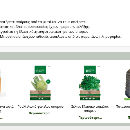
κρατήσετε σπόρους από τα φυτά και να τους σπείρετε.
τητας και όλες οι συσκευασίες έχουν ημερομηνία λήξης.
εγγυάται τη βλαστικότητα/φυτρωτικότητα των σπόρων.
ς. Μπορεί να υπάρχουν πιθανές αποκλίσεις από τις παραπάνω πληροφορίες.
σινα φυτά
Γουλί Λευκό φάκελος σπόρων
Σέλινο Κλασικό φάκελος
Πατατόσ
η
σπόρων
Περισσότερα...
..
Περισσότερα...
Π