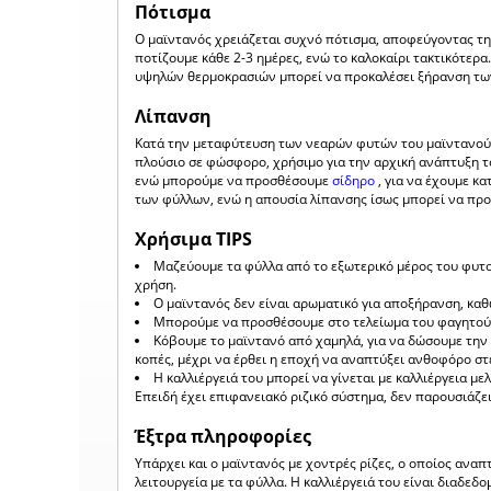
Πότισμα
Ο μαϊντανός χρειάζεται συχνό πότισμα, αποφεύγοντας τη
ποτίζουμε κάθε 2-3 ημέρες, ενώ το καλοκαίρι τακτικότερα.
υψηλών θερμοκρασιών μπορεί να προκαλέσει ξήρανση τω
Λίπανση
Κατά την μεταφύτευση των νεαρών φυτών του μαϊντανού
πλούσιο σε φώσφορο, χρήσιμο για την αρχική ανάπτυξη 
ενώ μπορούμε να προσθέσουμε
σίδηρο
, για να έχουμε κ
των φύλλων, ενώ η απουσία λίπανσης ίσως μπορεί να προ
Χρήσιμα TIPS
Μαζεύουμε τα φύλλα από το εξωτερικό μέρος του φυτο
χρήση.
Ο μαϊντανός δεν είναι αρωματικό για αποξήρανση, καθ
Μπορούμε να προσθέσουμε στο τελείωμα του φαγητού γ
Κόβουμε το μαϊντανό από χαμηλά, για να δώσουμε την
κοπές, μέχρι να έρθει η εποχή να αναπτύξει ανθοφόρο στ
Η καλλιέργειά του μπορεί να γίνεται με καλλιέργεια με
Επειδή έχει επιφανειακό ριζικό σύστημα, δεν παρουσιάζε
Έξτρα πληροφορίες
Υπάρχει και ο μαϊντανός με χοντρές ρίζες, ο οποίος αναπτ
λειτουργεία με τα φύλλα. Η καλλιέργειά του είναι διαδεδο