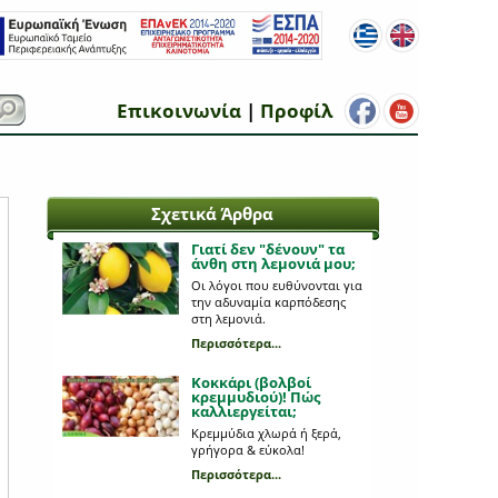
Επικοινωνία
|
Προφίλ
Σχετικά Άρθρα
Γιατί δεν "δένουν" τα
άνθη στη λεμονιά μου;
Οι λόγοι που ευθύνονται για
την αδυναμία καρπόδεσης
στη λεμονιά.
Περισσότερα...
Κοκκάρι (βολβοί
κρεμμυδιού)! Πώς
καλλιεργείται;
Κρεμμύδια χλωρά ή ξερά,
γρήγορα & εύκολα!
Περισσότερα...