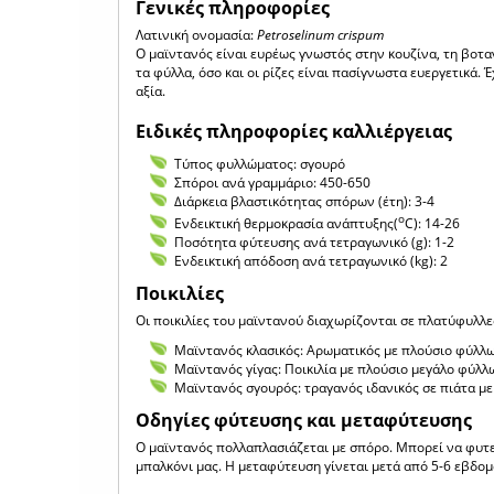
Γενικές πληροφορίες
Λατινική ονομασία:
Petroselinum crispum
Ο μαϊντανός είναι ευρέως γνωστός στην κουζίνα, τη βοταν
τα φύλλα, όσο και οι ρίζες είναι πασίγνωστα ευεργετικά.
αξία.
Ειδικές πληροφορίες καλλιέργειας
Τύπος φυλλώματος: σγουρό
Σπόροι ανά γραμμάριο: 450-650
Διάρκεια βλαστικότητας σπόρων (έτη): 3-4
ο
Ενδεικτική θερμοκρασία ανάπτυξης(
C): 14-26
Ποσότητα φύτευσης ανά τετραγωνικό (g): 1-2
Ενδεικτική απόδοση ανά τετραγωνικό (kg): 2
Ποικιλίες
Οι ποικιλίες του μαϊντανού διαχωρίζονται σε πλατύφυλλε
Μαϊντανός κλασικός: Αρωματικός με πλούσιο φύλλω
Μαϊντανός γίγας: Ποικιλία με πλούσιο μεγάλο φύλλ
Μαϊντανός σγουρός: τραγανός ιδανικός σε πιάτα με 
Οδηγίες φύτευσης και μεταφύτευσης
Ο μαϊντανός πολλαπλασιάζεται με σπόρο. Μπορεί να φυτευ
μπαλκόνι μας. Η μεταφύτευση γίνεται μετά από 5-6 εβδομά