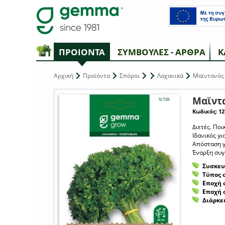
ΠΡΟΙΟΝΤΑ
ΣΥΜΒΟΥΛΕΣ - ΑΡΘΡΑ
Κ
Αρχική
Προϊόντα
Σπόροι
Λαχανικά
Μαϊντανός 
Μαϊντ
Κωδικός: 12
Διετές. Πο
Ιδανικός γι
Απόσταση γρ
Έναρξη συγκ
Συσκευ
Τύπος 
Εποχή 
Εποχή 
Διάρκε