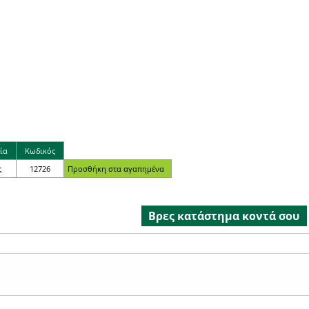
ία
Κωδικός
ς
12726
Βρες κατάστημα κοντά σου