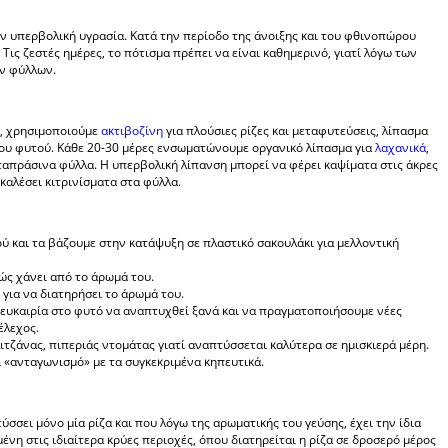
ν υπερβολική υγρασία. Κατά την περίοδο της άνοιξης και του φθινοπώρου
 Τις ζεστές ημέρες, το πότισμα πρέπει να είναι καθημερινό, γιατί λόγω των
ν φύλλων.
, χρησιμοποιούμε
ακτιβοζίνη
για πλούσιες ρίζες και μεταφυτεύσεις, λίπασμα
του φυτού. Κάθε 20-30 μέρες ενσωματώνουμε οργανικό λίπασμα για
λαχανικά
,
αταπράσινα φύλλα. Η υπερβολική λίπανση μπορεί να φέρει καψίματα στις άκρες
καλέσει κιτρινίσματα στα φύλλα.
ύ και τα βάζουμε στην κατάψυξη σε πλαστικό σακουλάκι για μελλοντική
ώς χάνει από το άρωμά του.
ια να διατηρήσει το άρωμά του.
 ευκαιρία στο φυτό να αναπτυχθεί ξανά και να πραγματοποιήσουμε νέες
έλεχος.
λιτζάνας, πιπεριάς ντομάτας γιατί αναπτύσσεται καλύτερα σε ημισκιερά μέρη.
ι «ανταγωνισμό» με τα συγκεκριμένα κηπευτικά.
ύσσει μόνο μία ρίζα και που λόγω της αρωματικής του γεύσης, έχει την ίδια
μένη στις ιδιαίτερα κρύες περιοχές, όπου διατηρείται η ρίζα σε δροσερό μέρος