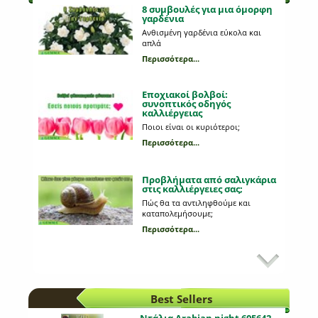
8 συμβουλές για μια όμορφη
γαρδένια
Ανθισμένη γαρδένια εύκολα και
απλά
Περισσότερα...
Εποχιακοί βολβοί:
συνοπτικός οδηγός
καλλιέργειας
Ποιοι είναι οι κυριότεροι;
Περισσότερα...
Προβλήματα από σαλιγκάρια
στις καλλιέργειες σας;
Πώς θα τα αντιληφθούμε και
καταπολεμήσουμε;
Περισσότερα...
Εχθροί και ασθένειες στη
καλλιέργεια του μαρουλιού
Τι από αυτά που παρατηρούμε στη
καλλιέργεια μας οφείλονται σε
Best Sellers
κάποια ασθένεια;
Περισσότερα...