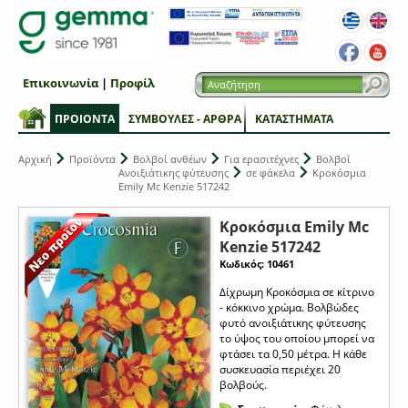
Επικοινωνία
|
Προφίλ
ΠΡΟΙΟΝΤΑ
ΣΥΜΒΟΥΛΕΣ - ΑΡΘΡΑ
ΚΑΤΑΣΤΗΜΑΤΑ
Αρχική
Προϊόντα
Βολβοί ανθέων
Για ερασιτέχνες
Βολβοί
Ανοιξιάτικης φύτευσης
σε φάκελα
Κροκόσμια
Emily Mc Kenzie 517242
Κροκόσμια Emily Mc
Kenzie 517242
Κωδικός: 10461
Δίχρωμη Κροκόσμια σε κίτρινο
- κόκκινο χρώμα. Βολβώδες
φυτό ανοιξιάτικης φύτευσης
το ύψος του οποίου μπορεί να
φτάσει τα 0,50 μέτρα. Η κάθε
συσκευασία περιέχει 20
βολβούς.