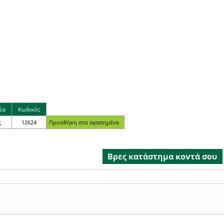
ία
Κωδικός
ς
12624
Βρες κατάστημα κοντά σου