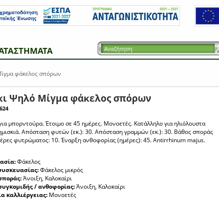
ΑΤΑΣΤΗΜΑΤΑ
Μίγμα φάκελος σπόρων
κι Ψηλό Μίγμα φάκελος σπόρων
624
για μπορντούρα. Έτοιμο σε 45 ημέρες. Μονοετές. Κατάλληλο για ηλιόλουστα
ημισκιά. Απόσταση φυτών (εκ.): 30. Απόσταση γραμμών (εκ.): 30. Βάθος σποράς
Ημέρες φυτρώματος: 10. Έναρξη ανθοφορίας (ημέρες): 45. Antirrhinum majus.
ασία:
Φάκελος
συσκευασίας:
Φάκελος μικρός
σποράς:
Άνοιξη, Καλοκαίρι
συγκομιδής / ανθοφορίας:
Άνοιξη, Καλοκαίρι
ια καλλιέργειας:
Μονοετές