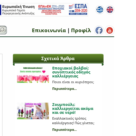
Επικοινωνία
|
Προφίλ
Σχετικά Άρθρα
Εποχιακοί βολβοί:
συνοπτικός οδηγός
καλλιέργειας
Ποιοι είναι οι κυριότεροι;
Περισσότερα...
Ζουμπούλι:
καλλιεργείται ακόμα
και σε νερό!
Εναλλακτικός τρόπος
καλλιέργειας! Πώς γίνεται;
Περισσότερα...