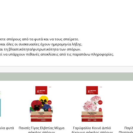
ετε σπόρους από τα φυτά και να τους σπείρετε.
και όλες οι συσκευασίες έχουν ημερομηνία λήξης.
ται τη βλαστικότητα/φυτρωτικότητα των σπόρων.
ρεί να υπάρχουν πιθανές αποκλίσεις από τις παραπάνω πληροφορίες.
φιλα φυτά
Πανσές Γίγας Ελβετίας Μίγμα
Γαρύφαλλο Κοινό Διπλό
Παγί
φάκελος σπόρων
Δίχρωμο φάκελος σπόρων
Πλατανόφ