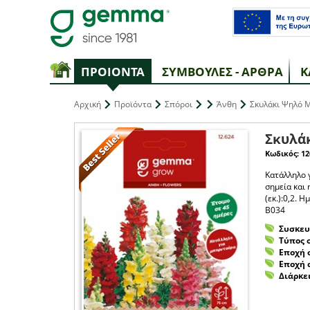
ΠΡΟΙΟΝΤΑ
ΣΥΜΒΟΥΛΕΣ - ΑΡΘΡΑ
Κ
Αρχική
Προϊόντα
Σπόροι
Άνθη
Σκυλάκι Ψηλό 
Σκυλά
Κωδικός: 12
Κατάλληλο 
σημεία και 
(εκ.):0,2. 
B034
Συσκευ
Τύπος 
Εποχή 
Εποχή 
Διάρκε