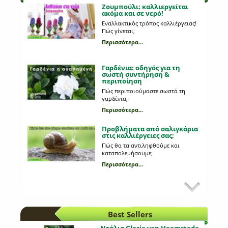
Ζουμπούλι: καλλιεργείται
ακόμα και σε νερό!
Εναλλακτικός τρόπος καλλιέργειας!
Πώς γίνεται;
Περισσότερα...
Γαρδένια: oδηγός για τη
σωστή συντήρηση &
περιποίηση
Πώς περιποιούμαστε σωστά τη
γαρδένια;
Περισσότερα...
Προβλήματα από σαλιγκάρια
στις καλλιέργειες σας;
Πώς θα τα αντιληφθούμε και
καταπολεμήσουμε;
Περισσότερα...
Εχθροί της καλλιέργειας της
τομάτας
Πώς θα αναγνωρίσουμε τυχόν
αλλοιώσεις στιςτομάτες μας;
Best Sellers
Περισσότερα...