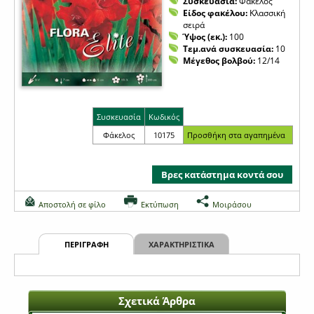
Συσκευασία:
Φάκελος
Είδος φακέλου:
Κλασσική
σειρά
Ύψος (εκ.):
100
Τεμ.ανά συσκευασία:
10
Μέγεθος βολβού:
12/14
Συσκευασία
Κωδικός
Φάκελος
10175
Βρες κατάστημα κοντά σου
Αποστολή σε φίλο
Εκτύπωση
Μοιράσου
ΠΕΡΙΓΡΑΦΗ
ΧΑΡΑΚΤΗΡΙΣΤΙΚΑ
Σχετικά Άρθρα