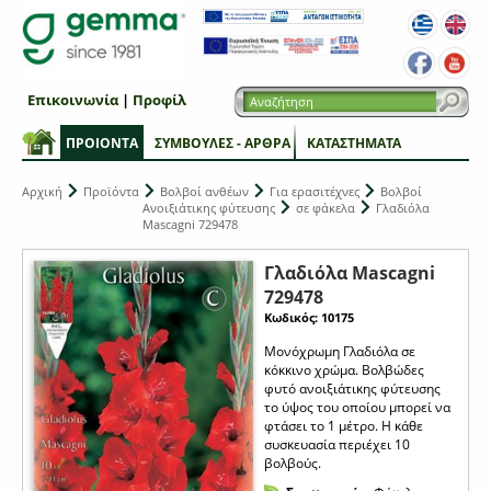
Επικοινωνία
|
Προφίλ
ΠΡΟΙΟΝΤΑ
ΣΥΜΒΟΥΛΕΣ - ΑΡΘΡΑ
ΚΑΤΑΣΤΗΜΑΤΑ
Αρχική
Προϊόντα
Βολβοί ανθέων
Για ερασιτέχνες
Βολβοί
Ανοιξιάτικης φύτευσης
σε φάκελα
Γλαδιόλα
Mascagni 729478
Γλαδιόλα Mascagni
729478
Κωδικός: 10175
Μονόχρωμη Γλαδιόλα σε
κόκκινο χρώμα. Βολβώδες
φυτό ανοιξιάτικης φύτευσης
το ύψος του οποίου μπορεί να
φτάσει το 1 μέτρο. Η κάθε
συσκευασία περιέχει 10
βολβούς.