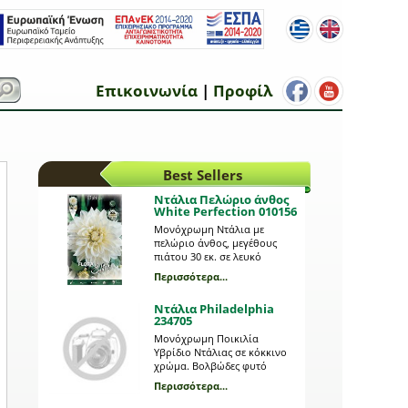
Επικοινωνία
|
Προφίλ
Best Sellers
Ντάλια Πελώριο άνθος
White Perfection 010156
Μονόχρωμη Ντάλια με
πελώριο άνθος, μεγέθους
πιάτου 30 εκ. σε λευκό
χρώμα. Βολβώδες φυτό
Περισσότερα...
ανοιξιάτικης φύτευσης το
ύψος του οποίου μπορεί να
Ντάλια Philadelphia
φτάσει τα 1 μέτρο. Η κάθε
234705
συσκευασία περιέχει 1
βολβό.
Μονόχρωμη Ποικιλία
Υβρίδιο Ντάλιας σε κόκκινο
χρώμα. Βολβώδες φυτό
ανοιξιάτικης φύτευσης το
Περισσότερα...
ύψος του οποίου μπορεί να
φτάσει το 1 μέτρο. Η κάθε