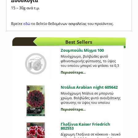
Δοσολογία
15 – 30g ανά τ.μ.
Βρείτε
εδώ
το δελτίο δεδομένων ασφαλείας του προϊόντος.
Best Sellers
Ζουμπούλι Μίγμα 100
Μονόχρωμο, βολβώδες φυτό
φθινοπωρινής φύτευσης, το ύψος
του οποίου μπορεί να φτάσει τα 0,3
m. Η κάθε συσκευασία περιέχει 3
Περισσότερα...
βολβούς, διαφορετικού χρώματος,
μεγέθους 18/19.
Ντάλια Arabian night 605642
Μονόχρωμη Ντάλια σε μπορντώ
χρώμα. Βολβώδες φυτό ανοιξιάτικης
φύτευσης το ύψος του οποίου
μπορεί να φτάσει τo 1 μέτρo. Η κάθε
Περισσότερα...
συσκευασία περιέχει 1 βολβό.
Γλοξίνια Kaiser Friedrich
802553
Δίχρωμη Γλοξίνια σε κόκκινο - λευκό